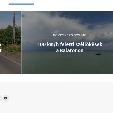
KÖVETKEZŐ SZTORI
a
100 km/h feletti széllökések
át
a Balatonon