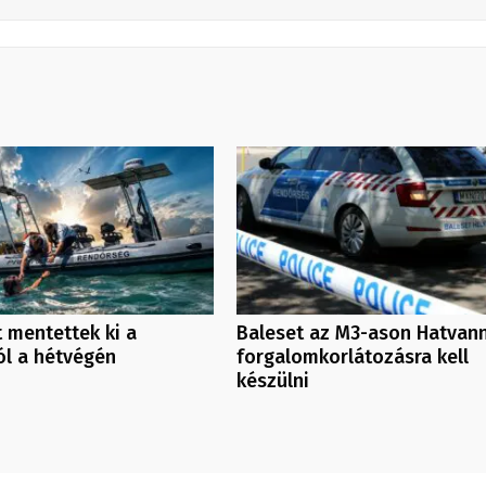
 mentettek ki a
Baleset az M3-ason Hatvann
ól a hétvégén
forgalomkorlátozásra kell
készülni