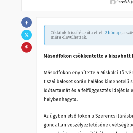
Csrefkó J
Cikkünk frissítése óta eltelt
2 hónap
, a sz
mára elavulhattak.
Másodfokon csökkentette a kiszabott b
Másodfokon enyhítette a Miskolci Törvé
tiszai baleset során halálos kimenetelű
időtartamát és a felfüggesztés idejét is
helybenhagyta.
Az ügyben első fokon a Szerencsi Járásbí
gondatlan veszélyeztetésének vétségéb