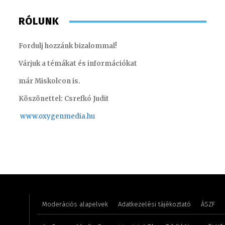
RÓLUNK
Fordulj hozzánk bizalommal!
Várjuk a témákat és információkat
már Miskolcon is.
Köszönettel: Csrefkó Judit
www.oxyge
nmedia.hu
Varga László – operatőr-vágó
Turi Szi
Moderációs alapelvek
Adatkezelési tájékoztató
ÁSZF