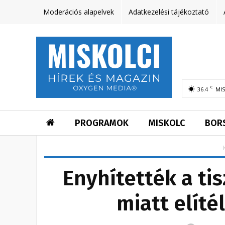
Moderációs alapelvek
Adatkezelési tájékoztató
C
36.4
MI
PROGRAMOK
MISKOLC
BOR
Enyhítették a ti
miatt elíté