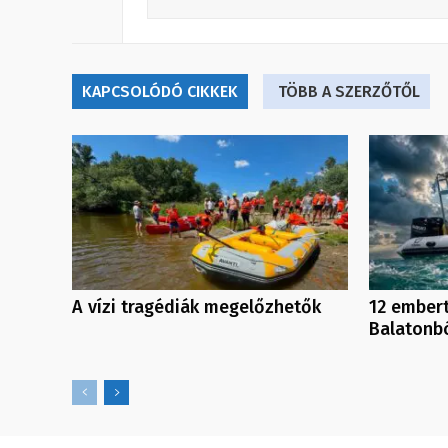
KAPCSOLÓDÓ CIKKEK
TÖBB A SZERZŐTŐL
A vízi tragédiák megelőzhetők
12 embert
Balatonb