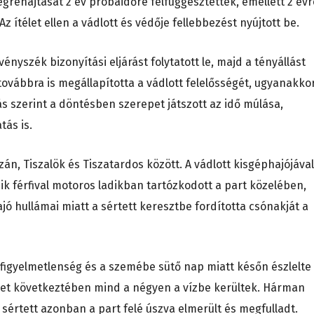
grehajtását 2 év próbaidőre felfüggesztették, emellett 2 évr
 Az ítélet ellen a vádlott és védője fellebbezést nyújtott be.
ényszék bizonyítási eljárást folytatott le, majd a tényállást
 továbbra is megállapította a vádlott felelősségét, ugyanakko
s szerint a döntésben szerepet játszott az idő múlása,
tás is.
zán, Tiszalök és Tiszatardos között. A vádlott kisgéphajójával
ik férfival motoros ladikban tartózkodott a part közelében,
jó hullámai miatt a sértett keresztbe fordította csónakját a
 figyelmetlenség és a szemébe sütő nap miatt későn észlelte
leset következtében mind a négyen a vízbe kerültek. Hárman
értett azonban a part felé úszva elmerült és megfulladt.