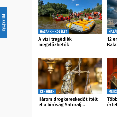
FRISSÍTÉS
HAZÁNK - KÖZÉLET
HAZÁ
A vízi tragédiák
12 e
megelőzhetők
Bala
KÉK HÍREK
MISK
Három drogkereskedőt ítélt
Több
el a bíróság Sátoralj…
érté