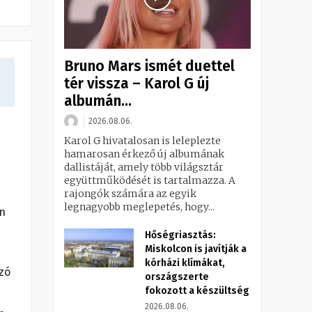
Bruno Mars ismét duettel
tér vissza – Karol G új
albumán...
2026.08.06.
Karol G hivatalosan is leleplezte
hamarosan érkező új albumának
dallistáját, amely több világsztár
együttműködését is tartalmazza. A
rajongók számára az egyik
legnagyobb meglepetés, hogy...
an
Hőségriasztás:
Miskolcon is javítják a
kórházi klímákat,
ozó
országszerte
fokozott a készültség
2026.08.06.