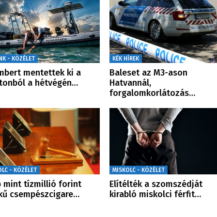
NK - KÖZÉLET
KÉK HÍREK
mbert mentettek ki a
Baleset az M3-ason
tonból a hétvégén…
Hatvannál,
forgalomkorlátozás…
OLC - KÖZÉLET
MISKOLC - KÖZÉLET
 mint tízmillió forint
Elítélték a szomszédját
kű csempészcigare…
kirabló miskolci férfit…