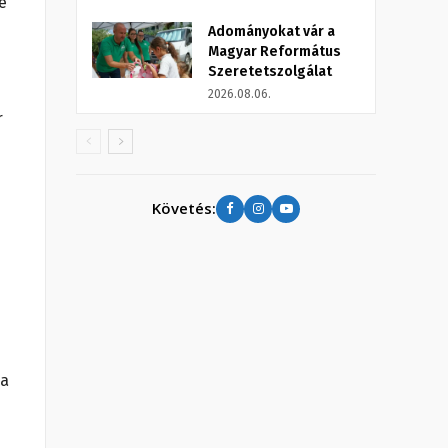
e
Adományokat vár a
Magyar Református
Szeretetszolgálat
2026.08.06.
r
Követés:
 a