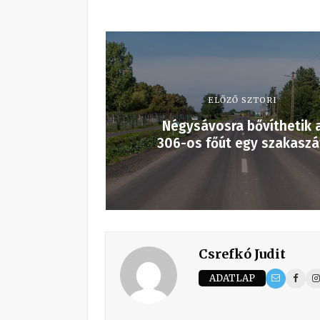
ELŐZŐ SZTORI
Négysávosra bővíthetik 
306-os főút egy szakasz
Csrefkó Judit
ADATLAP