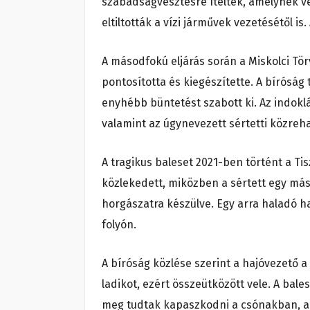
szabadságvesztésre ítélték, amelynek vé
eltiltották a vízi járművek vezetésétől is.
A másodfokú eljárás során a Miskolci Törv
pontosította és kiegészítette. A bíróság
enyhébb büntetést szabott ki. Az indoklá
valamint az úgynevezett sértetti közreha
A tragikus baleset 2021-ben történt a Tis
közlekedett, miközben a sértett egy más
horgászatra készülve. Egy arra haladó ha
folyón.
A bíróság közlése szerint a hajóvezető a
ladikot, ezért összeütközött vele. A ba
meg tudtak kapaszkodni a csónakban, a s