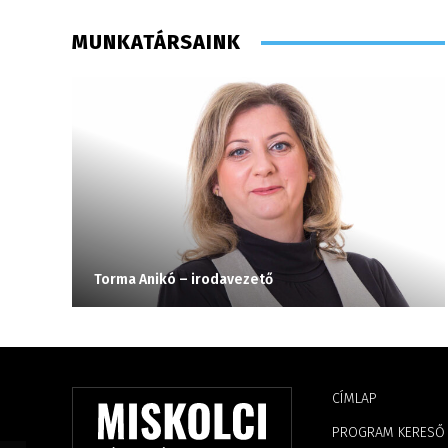
MUNKATÁRSAINK
Torma Anikó – irodavezető
CÍMLAP
PROGRAM KERESŐ