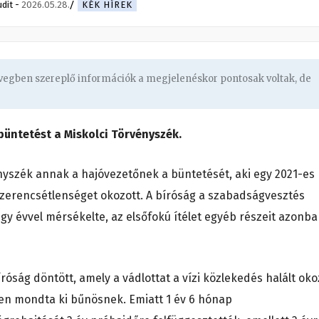
udit
-
2026.05.28.
KÉK HÍREK
övegben szereplő információk a megjelenéskor pontosak voltak, de
üntetést a Miskolci Törvényszék.
nyszék annak a hajóvezetőnek a büntetését, aki egy 2021-es
 szerencsétlenséget okozott. A bíróság a szabadságvesztés
 egy évvel mérsékelte, az elsőfokú ítélet egyéb részeit azonb
róság döntött, amely a vádlottat a vízi közlekedés halált ok
en mondta ki bűnösnek. Emiatt 1 év 6 hónap