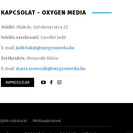
KAPCSOLAT - OXYGEN MEDIA
Stúdió:
Miskolc, Széchenyi utca 22.
Felelős szerkesztő:
Csrefkó Judit
E-mail:
judit.balint@oxygenmedia.hu
Értékesítés:
Monoczki Mária
E-mail:
maria.monoczki@oxygenmedia.hu
IMPRESSZUM
lvia- könyvelési asszisztens
Scharek Zsuzsa – m
Játékszabályzat
Médiaajánlatunk