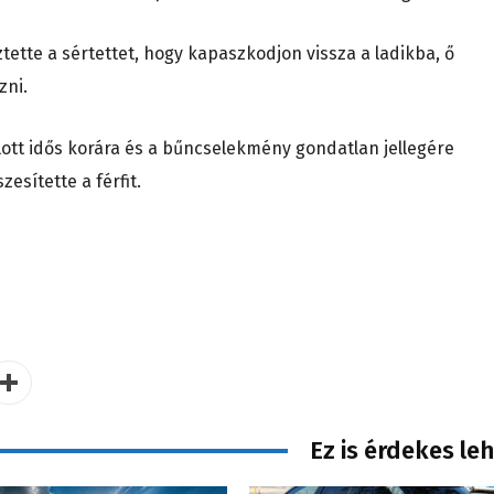
ztette a sértettet, hogy kapaszkodjon vissza a ladikba, ő
zni.
ott idős korára és a bűncselekmény gondatlan jellegére
esítette a férfit.
Ez is érdekes le