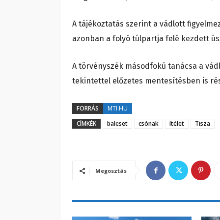
A tájékoztatás szerint a vádlott figyelme
azonban a folyó túlpartja felé kezdett ús
A törvényszék másodfokú tanácsa a vádl
tekintettel előzetes mentesítésben is rész
FORRÁS
MTI.HU
CÍMKÉK
baleset
csónak
ítélet
Tisza
Megosztás