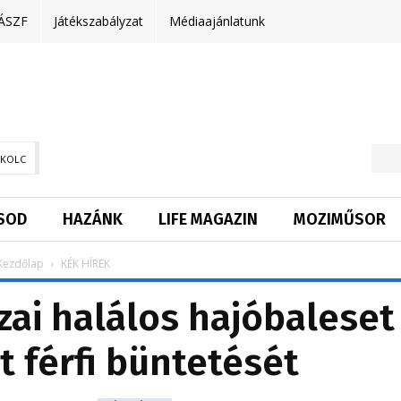
ÁSZF
Játékszabályzat
Médiaajánlatunk
SKOLC
SOD
HAZÁNK
LIFE MAGAZIN
MOZIMŰSOR
Kezdőlap
KÉK HÍREK
szai halálos hajóbaleset
lt férfi büntetését