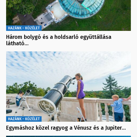
HAZÁNK - KÖZÉLET
Három bolygó és a holdsarló együttállása
látható…
HAZÁNK - KÖZÉLET
Egymáshoz közel ragyog a Vénusz és a Jupiter…