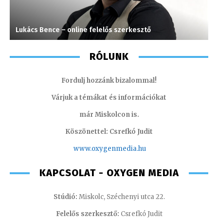
Lukács Bence – online felelős szerkesztő
M
RÓLUNK
Fordulj hozzánk bizalommal!
Várjuk a témákat és információkat
már Miskolcon is.
Köszönettel: Csrefkó Judit
www.oxyge
nmedia.hu
KAPCSOLAT - OXYGEN MEDIA
Stúdió:
Miskolc, Széchenyi utca 22.
Felelős szerkesztő:
Csrefkó Judit