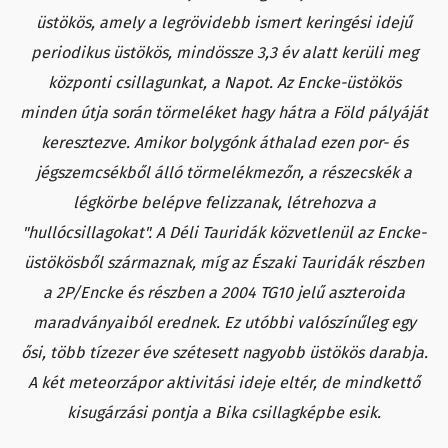
üstökös, amely a legrövidebb ismert keringési idejű
periodikus üstökös, mindössze 3,3 év alatt kerüli meg
központi csillagunkat, a Napot. Az Encke-üstökös
minden útja során törmeléket hagy hátra a Föld pályáját
keresztezve. Amikor bolygónk áthalad ezen por- és
jégszemcsékből álló törmelékmezőn, a részecskék a
légkörbe belépve felizzanak, létrehozva a
"hullócsillagokat". A Déli Tauridák közvetlenül az Encke-
üstökösből származnak, míg az Északi Tauridák részben
a 2P/Encke és részben a 2004 TG10 jelű aszteroida
maradványaiból erednek. Ez utóbbi valószínűleg egy
ősi, több tízezer éve szétesett nagyobb üstökös darabja.
A két meteorzápor aktivitási ideje eltér, de mindkettő
kisugárzási pontja a Bika csillagképbe esik.