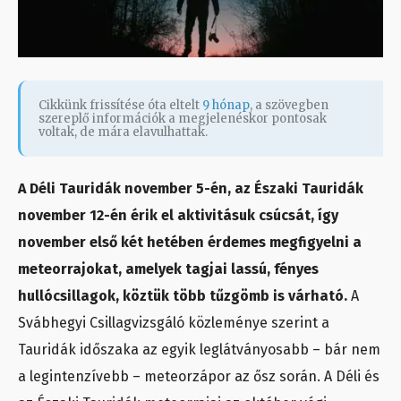
Cikkünk frissítése óta eltelt
9 hónap
, a szövegben
szereplő információk a megjelenéskor pontosak
voltak, de mára elavulhattak.
A Déli Tauridák november 5-én, az Északi Tauridák
november 12-én érik el aktivitásuk csúcsát, így
november első két hetében érdemes megfigyelni a
meteorrajokat, amelyek tagjai lassú, fényes
hullócsillagok, köztük több tűzgömb is várható.
A
Svábhegyi Csillagvizsgáló közleménye szerint a
Tauridák időszaka az egyik leglátványosabb – bár nem
a legintenzívebb – meteorzápor az ősz során. A Déli és