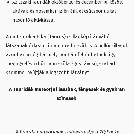
Az Északi Tauridák október 20. és december 10. között
aktívak, és november 12-én érik el csúcspontjukat
hasonló aktivitással.
A meteorok a Bika (Taurus) csillagkép irányából
látszanak érkezni, innen ered nevük is. A hullócsillagok
azonban az ég bármely pontján feltűnhetnek, így
megfigyelésükhöz nem szükséges távcső, szabad
szemmel nyújtják a legszebb látványt.
A Tauridák meteorjai lassúak, fényesek és gyakran
színesek.
A Taurida meteorrajok szülőégitestje a 2P/Encke