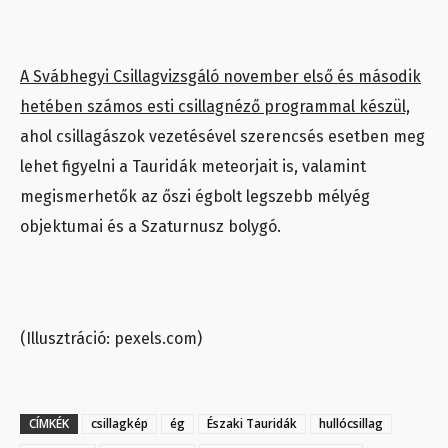
A Svábhegyi Csillagvizsgáló november első és második
hetében számos esti csillagnéző programmal készül,
ahol csillagászok vezetésével szerencsés esetben meg
lehet figyelni a Tauridák meteorjait is, valamint
megismerhetők az őszi égbolt legszebb mélyég
objektumai és a Szaturnusz bolygó.
(Illusztráció: pexels.com)
CÍMKÉK
csillagkép
ég
Északi Tauridák
hullócsillag