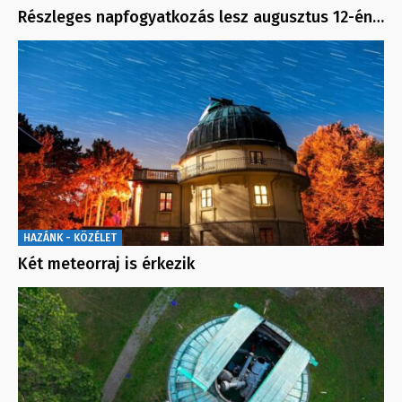
Részleges napfogyatkozás lesz augusztus 12-én…
HAZÁNK - KÖZÉLET
Két meteorraj is érkezik