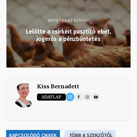
KÖVETKEZŐ SZTORI
Lelőtte a csirkéit pusztító ebet,
jogerős a pénzbüntetés
Kiss Bernadett
ADATLAP
KAPCSOLÓDÓ CIKKEK
TÖBB A SZERZŐTŐL