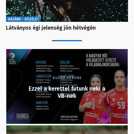
HAZÁNK - KÖZÉLET
Látványos égi jelenség jön hétvégén
ELŐZŐ SZTORI
Ezzel a kerettel futunk neki a
VB-nek