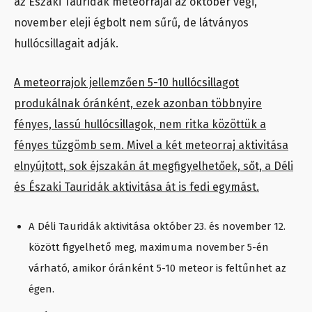
az Északi Tauridák meteorrajai az október végi,
november eleji égbolt nem sűrű, de látványos
hullócsillagait adják.
A meteorrajok jellemzően 5-10 hullócsillagot
produkálnak óránként, ezek azonban többnyire
fényes, lassú hullócsillagok, nem ritka közöttük a
fényes tűzgömb sem. Mivel a két meteorraj aktivitása
elnyújtott, sok éjszakán át megfigyelhetőek, sőt, a Déli
és Északi Tauridák aktivitása át is fedi egymást.
A Déli Tauridák aktivitása október 23. és november 12.
között figyelhető meg, maximuma november 5-én
várható, amikor óránként 5-10 meteor is feltűnhet az
égen.