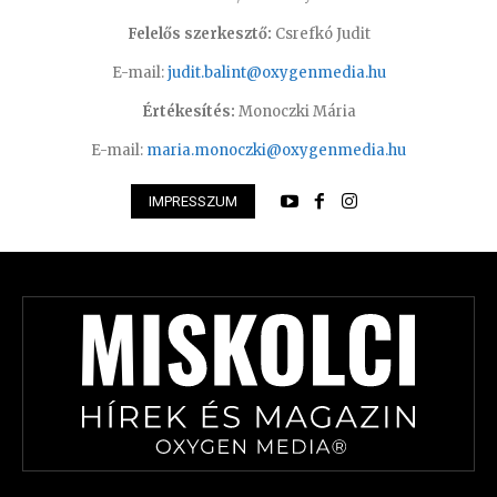
Felelős szerkesztő:
Csrefkó Judit
E-mail:
judit.balint@oxygenmedia.hu
Értékesítés:
Monoczki Mária
E-mail:
maria.monoczki@oxygenmedia.hu
IMPRESSZUM