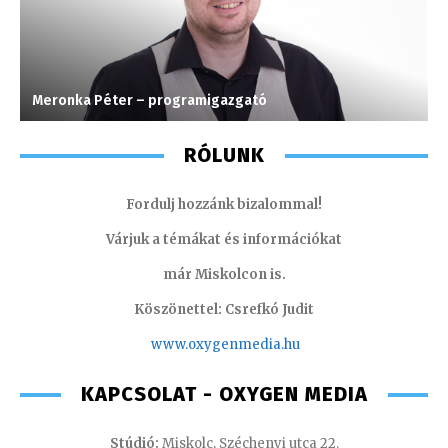
Meronka Péter – programigazgató
S
RÓLUNK
Fordulj hozzánk bizalommal!
Várjuk a témákat és információkat
már Miskolcon is.
Köszönettel: Csrefkó Judit
www.oxyge
nmedia.hu
KAPCSOLAT - OXYGEN MEDIA
Stúdió:
Miskolc, Széchenyi utca 22.