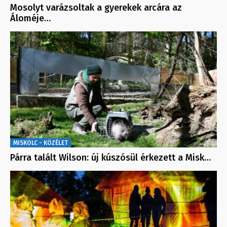
Mosolyt varázsoltak a gyerekek arcára az
Áloméje…
MISKOLC - KÖZÉLET
Párra talált Wilson: új kúszósül érkezett a Misk…