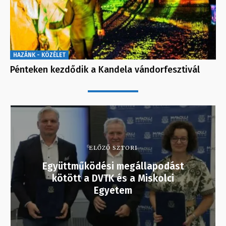
HAZÁNK - KÖZÉLET
Pénteken kezdődik a Kandela vándorfesztivál
ELŐZŐ SZTORI
Együttműködési megállapodást
kötött a DVTK és a Miskolci
Egyetem