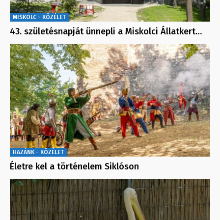
MISKOLC - KÖZÉLET
43. születésnapját ünnepli a Miskolci Állatkert…
HAZÁNK - KÖZÉLET
Életre kel a történelem Siklóson