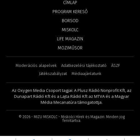
CÍMLAP
PROGRAM KERESŐ
BORSOD
MISKOLC
LIFE MAGAZIN
MOZIMŰSOR
Moderációs alapelvek
Adatkezelési tájékoztató
ÁSZF
Játékszabályzat
Médiaajánlatunk
Az Oxygen Media Csoport tagjai: A Plusz Rádió Nonprofit Kft, az
Dunapart Rádió Kft és a Lajta Rádió Kft az MTVA és a Magyar
Média Mecanatúra támogatottja.
©
2026
- MIZU MISKOLC - Miskolci Hírek és Magazin. Minden jog
fenntartva.