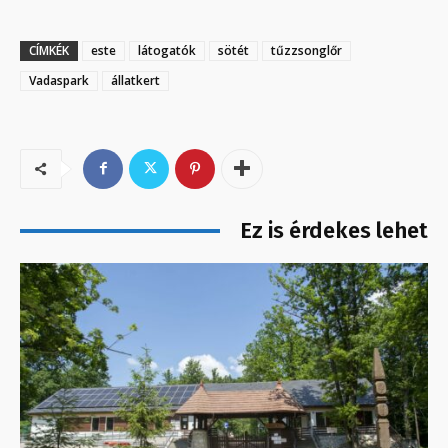
CÍMKÉK
este
látogatók
sötét
tűzzsonglőr
Vadaspark
állatkert
Ez is érdekes lehet