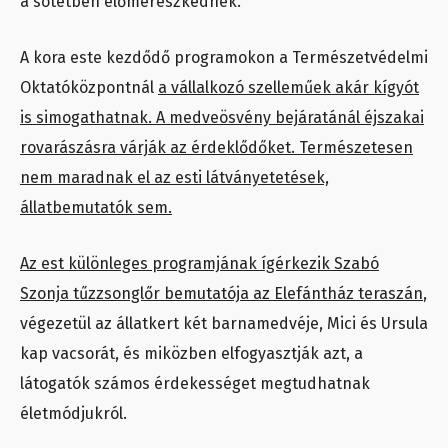
a sötétben előmerészkednek.
A kora este kezdődő programokon a Természetvédelmi
Oktatóközpontnál
a vállalkozó szelleműek akár kígyót
is simogathatnak. A medveösvény bejáratánál éjszakai
rovarászásra várják az érdeklődőket. Természetesen
nem maradnak el az esti látványetetések,
állatbemutatók sem.
Az est különleges programjának ígérkezik Szabó
Szonja tűzzsonglőr bemutatója az Elefántház teraszán
,
végezetül az állatkert két barnamedvéje, Mici és Ursula
kap vacsorát, és miközben elfogyasztják azt, a
látogatók számos érdekességet megtudhatnak
életmódjukról.