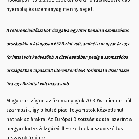
nyersolaj és üzemanyag mennyiségét.
A referenciaidőszakot vizsgálva egy liter benzin a szomszédos
országokban átlagosan 637 forint volt, aminél a magyar ár egy
forinttal volt kedvezőbb. A dízel esetében pedig a szomszédos
országokban tapasztalt literenkénti 654 forintnál a dízel hazai
ára egy forinttal volt magasabb.
Magyarországon az üzemanyagok 20-30%-a importból
származik, így a külső piaci folyamatok közvetlenül
hatnak az árakra. Az Európai Bizottság adatai szerint a
magyar kutak átlagárai illeszkednek a szomszédos
országok áraihoz.