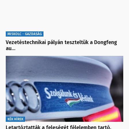
MISKOLC - GAZDASÁG
Vezetéstechnikai pályán teszteltük a Dongfeng
au…
KÉK HÍREK
Letartóztatták a feleségét félelemben tartó,