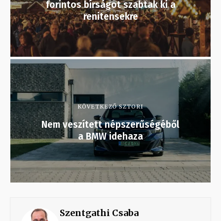
forintos bírságot szabtak ki a
renitensekre
KÖVETKEZŐ SZTORI
Nem veszített népszerűségéből
a BMW idehaza
Szentgathi Csaba