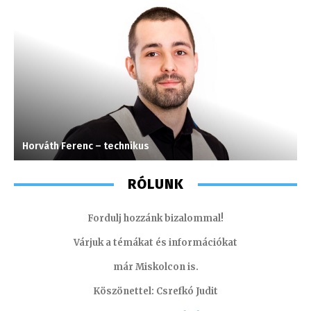
Horváth Ferenc – technikus
V
RÓLUNK
Fordulj hozzánk bizalommal!
Várjuk a témákat és információkat
már Miskolcon is.
Köszönettel: Csrefkó Judit