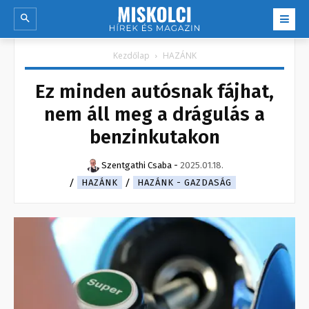
Kezdőlap
HAZÁNK
Ez minden autósnak fájhat,
nem áll meg a drágulás a
benzinkutakon
Szentgathi Csaba
-
2025.01.18.
HAZÁNK
HAZÁNK - GAZDASÁG