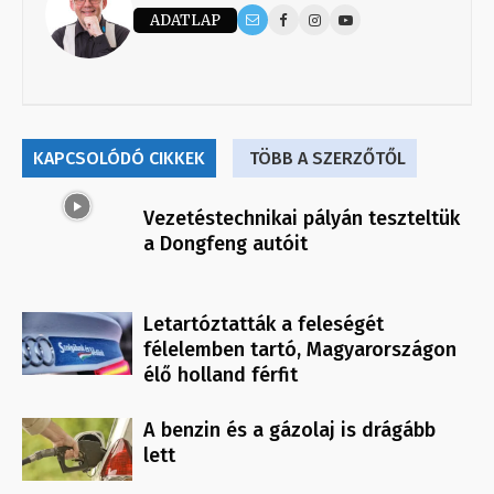
ADATLAP
KAPCSOLÓDÓ CIKKEK
TÖBB A SZERZŐTŐL
Vezetéstechnikai pályán teszteltük
a Dongfeng autóit
Letartóztatták a feleségét
félelemben tartó, Magyarországon
élő holland férfit
A benzin és a gázolaj is drágább
lett