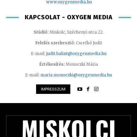
www.oxyge
nmedia.hu
KAPCSOLAT - OXYGEN MEDIA
Stúdió:
Miskolc, Széchenyi utca 22.
Felelős szerkesztő:
Csrefkó Judit
E-mail:
judit.balint@oxygenmedia.hu
Értékesítés:
Monoczki Mária
E-mail:
maria.monoczki@oxygenmedia.hu
IMPRESSZUM