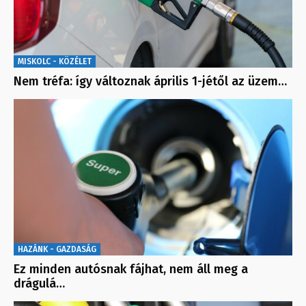
MISKOLC - KÖZÉLET
Nem tréfa: így változnak április 1-jétől az üzem…
HAZÁNK - GAZDASÁG
Ez minden autósnak fájhat, nem áll meg a
drágulá…