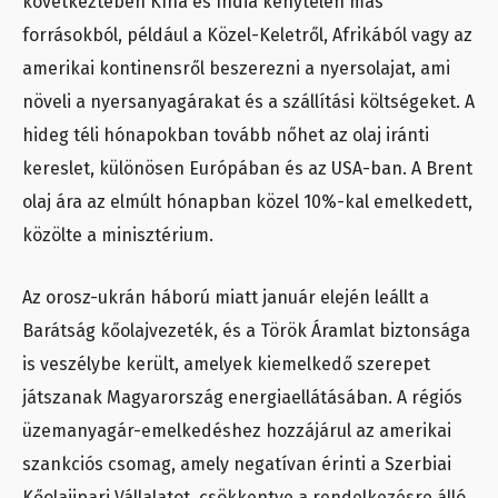
következtében Kína és India kénytelen más
forrásokból, például a Közel-Keletről, Afrikából vagy az
amerikai kontinensről beszerezni a nyersolajat, ami
növeli a nyersanyagárakat és a szállítási költségeket. A
hideg téli hónapokban tovább nőhet az olaj iránti
kereslet, különösen Európában és az USA-ban. A Brent
olaj ára az elmúlt hónapban közel 10%-kal emelkedett,
közölte a minisztérium.
Az orosz-ukrán háború miatt január elején leállt a
Barátság kőolajvezeték, és a Török Áramlat biztonsága
is veszélybe került, amelyek kiemelkedő szerepet
játszanak Magyarország energiaellátásában. A régiós
üzemanyagár-emelkedéshez hozzájárul az amerikai
szankciós csomag, amely negatívan érinti a Szerbiai
Kőolajipari Vállalatot, csökkentve a rendelkezésre álló