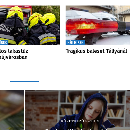
ÍREK
KÉK HÍREK
los lakástűz
Tragikus baleset Tállyánál
aújvárosban
KÖVETKEZŐ SZTORI