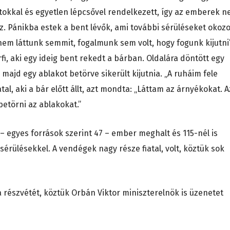
atokkal és egyetlen lépcsővel rendelkezett, így az emberek 
űz. Pánikba estek a bent lévők, ami további sérüléseket okozo
em láttunk semmit, fogalmunk sem volt, hogy fogunk kijutni
i, aki egy ideig bent rekedt a bárban. Oldalára döntött egy
majd egy ablakot betörve sikerült kijutnia. „A ruháim fele
tal, aki a bár előtt állt, azt mondta: „Láttam az árnyékokat. A
törni az ablakokat.”
0 – egyes források szerint 47 – ember meghalt és 115-nél is
érülésekkel. A vendégek nagy része fiatal, volt, köztük sok
a részvétét, köztük Orbán Viktor miniszterelnök is üzenetet