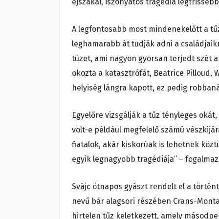
éjszakai, iszonyatos tragédia legfrisseb
A legfontosabb most mindenekelőtt a tűz
leghamarabb át tudják adni a családjaik
tüzet, ami nagyon gyorsan terjedt szét a
okozta a katasztrófát, Beatrice Pilloud, 
helyiség lángra kapott, ez pedig robban
Egyelőre vizsgálják a tűz tényleges okát,
volt-e például megfelelő számú vészkijár
fiatalok, akár kiskorúak is lehetnek köz
egyik legnagyobb tragédiája” – fogalmazo
Svájc ötnapos gyászt rendelt el a történt
nevű bár alagsori részében Crans-Montan
hirtelen tűz keletkezett, amely másodper