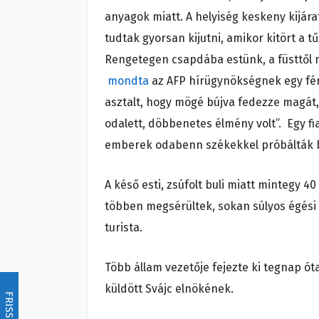
anyagok miatt. A helyiség keskeny kijár
tudtak gyorsan kijutni, amikor kitört a t
Rengetegen csapdába estünk, a füsttől n
mondta
az AFP hírügynökségnek egy férf
asztalt, hogy mögé bújva fedezze magát, 
odalett, döbbenetes élmény volt”. Egy fia
emberek odabenn székekkel próbálták be
A késő esti, zsúfolt buli miatt mintegy 4
többen megsérültek, sokan súlyos égési s
turista.
Több állam vezetője fejezte ki tegnap ót
küldött Svájc elnökének.
FRISSÍTÉS