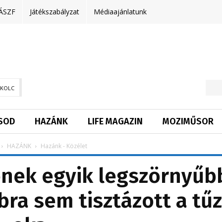
ÁSZF
Játékszabályzat
Médiaajánlatunk
SKOLC
SOD
HAZÁNK
LIFE MAGAZIN
MOZIMŰSOR
HAZÁNK
Hazánk - Közélet
ének egyik legszörnyűb
bra sem tisztázott a tűz