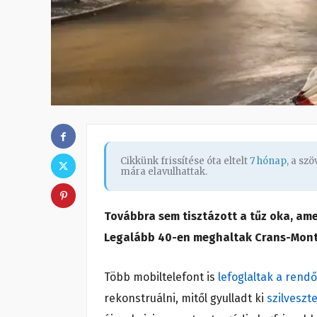
Cikkünk frissítése óta eltelt
7 hónap
, a sz
mára elavulhattak.
Továbbra sem tisztázott a tűz oka, ame
Legalább 40-en meghaltak Crans-Mont
Több mobiltelefont is
lefoglaltak a rend
rekonstruálni, mitől gyulladt ki
szilveszte