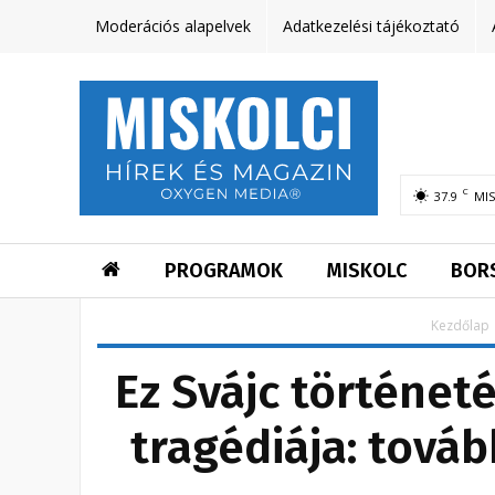
Moderációs alapelvek
Adatkezelési tájékoztató
C
37.9
MI
PROGRAMOK
MISKOLC
BOR
Kezdőlap
Ez Svájc történet
tragédiája: továb