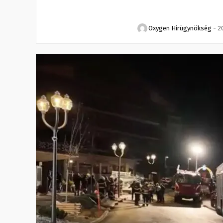
Oxygen Hirügynökség
-
2