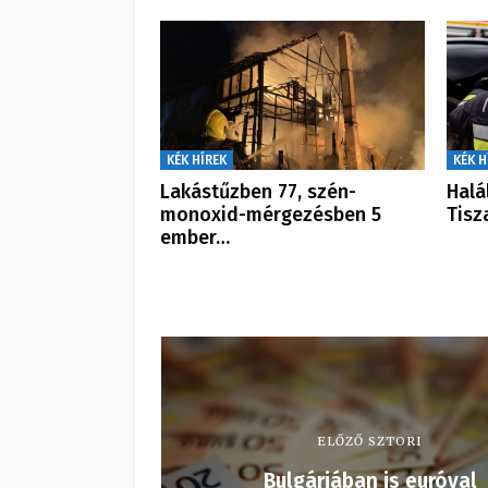
KÉK HÍREK
KÉK H
Lakástűzben 77, szén-
Halá
monoxid-mérgezésben 5
Tisz
ember…
ELŐZŐ SZTORI
Bulgáriában is euróval