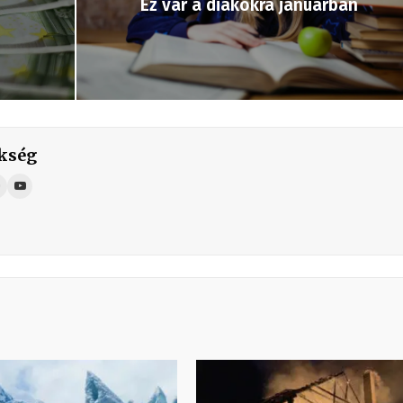
Ez vár a diákokra januárban
kség