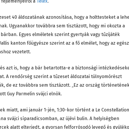
b fejleményeiről a
Telex
.
eset 40 áldozatának azonosítása, hogy a holttesteket a leh
nak. Ugyanakkor továbbra sem tisztázott, hogy mi okozta a
 bárban. Egyes elméletek szerint gyertyák vagy tűzijáték
Wallis kanton főügyésze szerint az a fő elmélet, hogy az egész
áshoz vezetett.
 és azt is, hogy a bár betartotta-e a biztonsági intézkedéseke
at. A rendőrség szerint a tűzeset áldozatai túlnyomórészt
tük, de ez továbbra sem tisztázott. „Ez az ország történeténe
tt Guy Parmelin svájci elnök.
ek miatt, ami január 1-jén, 1:30-kor történt a Le Constellatio
a svájci síparadicsomban, az újévi bulin. A helyiségben
cek alatt elterjedt, a gyorsan felforrósodó levegő és gyúlék