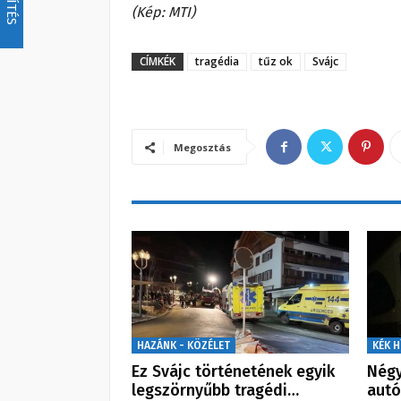
(Kép: MTI)
CÍMKÉK
tragédia
tűz ok
Svájc
Megosztás
HAZÁNK - KÖZÉLET
KÉK H
Ez Svájc történetének egyik
Négy
legszörnyűbb tragédi…
autó