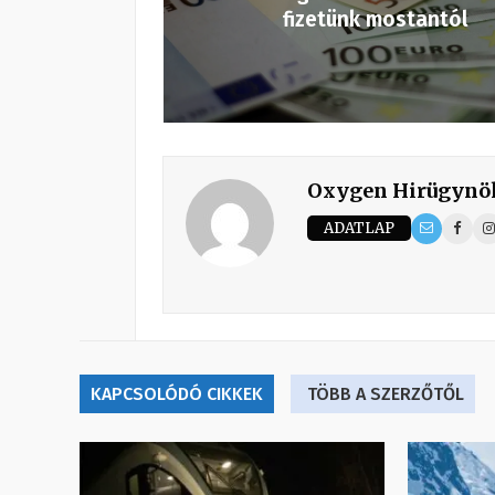
fizetünk mostantól
Oxygen Hirügynö
ADATLAP
KAPCSOLÓDÓ CIKKEK
TÖBB A SZERZŐTŐL