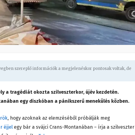
övegben szereplő információk a megjelenéskor pontosak voltak, de
ly a tragédiát okozta szilveszterkor, újév kezdetén.
anában egy diszkóban a pánikszerű menekülés közben.
őrök
, hogy azoknak az elemzéséből próbálják meg
r éjjel
egy bár a svájci Crans-Montanában – írja a szilveszter