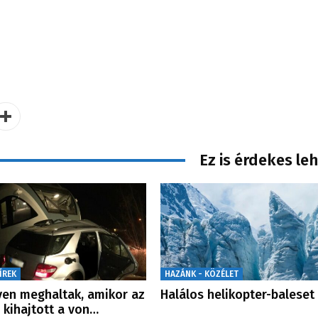
Ez is érdekes le
ÍREK
HAZÁNK - KÖZÉLET
en meghaltak, amikor az
Halálos helikopter-baleset
 kihajtott a von…