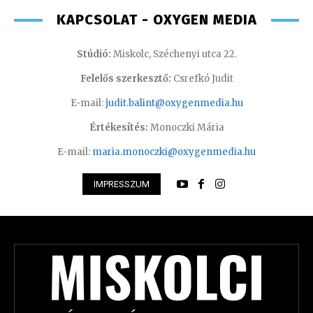
KAPCSOLAT - OXYGEN MEDIA
Stúdió:
Miskolc, Széchenyi utca 22.
Felelős szerkesztő:
Csrefkó Judit
E-mail:
judit.balint@oxygenmedia.hu
Értékesítés:
Monoczki Mária
E-mail:
maria.monoczki@oxygenmedia.hu
IMPRESSZUM