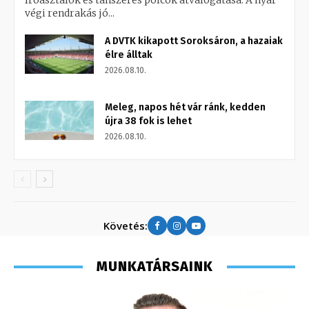
íróasztalok és tanszeres polcok átválogatása. A nyár
végi rendrakás jó...
A DVTK kikapott Soroksáron, a hazaiak
élre álltak
2026.08.10.
Meleg, napos hét vár ránk, kedden
újra 38 fok is lehet
2026.08.10.
Követés:
MUNKATÁRSAINK