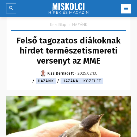
Kezdőlap
HAZÁNK
Felső tagozatos diákoknak
hirdet természetismereti
versenyt az MME
Kiss Bernadett
-
2025.02.13.
HAZÁNK
HAZÁNK - KÖZÉLET