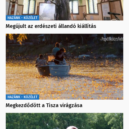
HAZÁNK - KÖZÉLET
Megújult az erdészeti állandó kiállítás
HAZÁNK - KÖZÉLET
Megkezdődött a Tisza virágzása