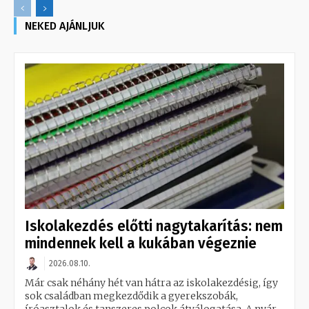
NEKED AJÁNLJUK
Iskolakezdés előtti nagytakarítás: nem
mindennek kell a kukában végeznie
2026.08.10.
Már csak néhány hét van hátra az iskolakezdésig, így
sok családban megkezdődik a gyerekszobák,