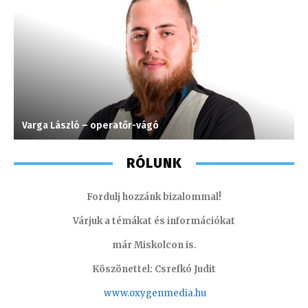
Varga László – operatőr-vágó
H
RÓLUNK
Fordulj hozzánk bizalommal!
Várjuk a témákat és információkat
már Miskolcon is.
Köszönettel: Csrefkó Judit
www.oxyge
nmedia.hu