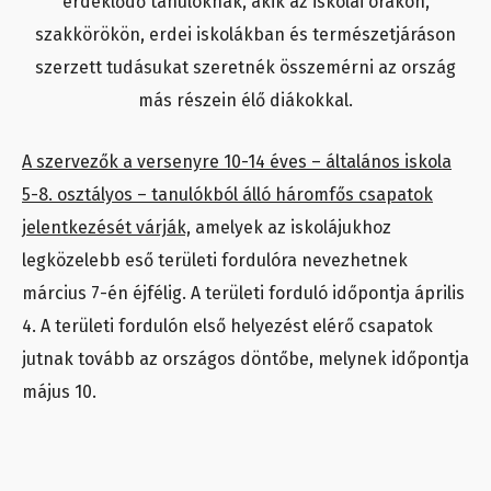
érdeklődő tanulóknak, akik az iskolai órákon,
szakkörökön, erdei iskolákban és természetjáráson
szerzett tudásukat szeretnék összemérni az ország
más részein élő diákokkal.
A szervezők a versenyre 10-14 éves – általános iskola
5-8. osztályos – tanulókból álló háromfős csapatok
jelentkezését várják,
amelyek az iskolájukhoz
legközelebb eső területi fordulóra nevezhetnek
március 7-én éjfélig. A területi forduló időpontja április
4. A területi fordulón első helyezést elérő csapatok
jutnak tovább az országos döntőbe, melynek időpontja
május 10.