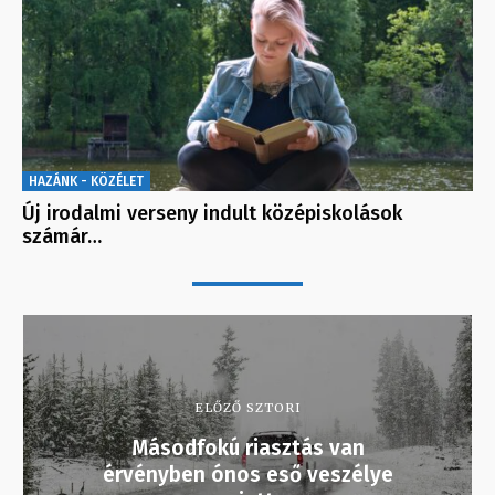
HAZÁNK - KÖZÉLET
Új irodalmi verseny indult középiskolások
számár…
ELŐZŐ SZTORI
Másodfokú riasztás van
érvényben ónos eső veszélye