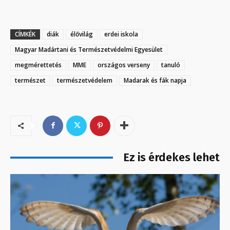
CÍMKÉK
diák
élővilág
erdei iskola
Magyar Madártani és Természetvédelmi Egyesület
megmérettetés
MME
országos verseny
tanuló
természet
természetvédelem
Madarak és fák napja
Ez is érdekes lehet