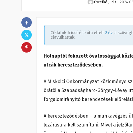
Csrefkó Judit
-
2024.08
Cikkünk frissítése óta eltelt
2 év
, a szöve
elavulhattak.
Holnaptól fokozott óvatossággal köz
utcák kereszteződésében.
A Miskolci Önkormányzat közleménye szeri
órától a Szabadságharc-Görgey-Lévay ut
forgalomirányító berendezések előrelát
A kereszteződésben – a munkavégzés üt
lezárására kell számítani. Mivel a jelző