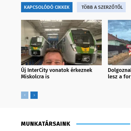
KAPCSOLÓDÓ CIKKEK
TÖBB A SZERZŐTŐL
Új InterCity vonatok érkeznek
Dolgoznak
Miskolcra is
lesz a fo
MUNKATÁRSAINK