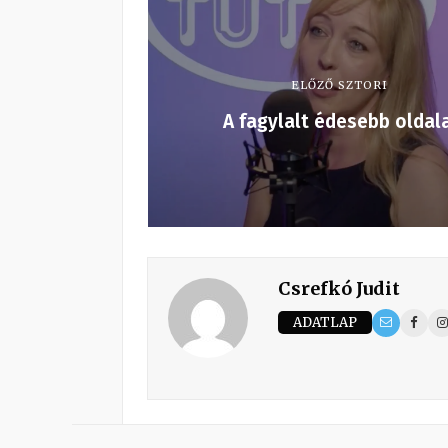
ELŐZŐ SZTORI
A fagylalt édesebb oldala
Csrefkó Judit
ADATLAP