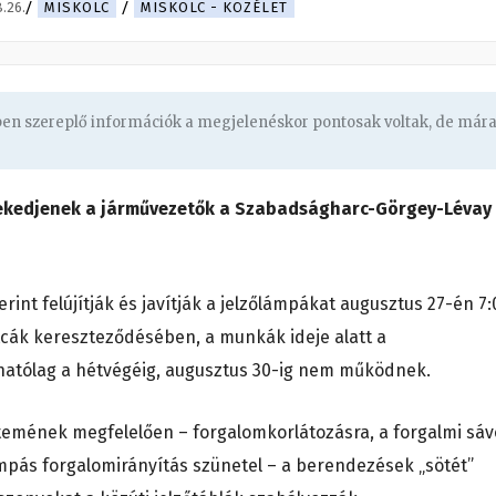
.26.
MISKOLC
MISKOLC - KÖZÉLET
gben szereplő információk a megjelenéskor pontosak voltak, de már
lekedjenek a járművezetők a Szabadságharc-Görgey-Lévay
nt felújítják és javítják a jelzőlámpákat augusztus 27-én 7:
cák kereszteződésében, a munkák ideje alatt a
hatólag a hétvégéig, augusztus 30-ig nem működnek.
emének megfelelően – forgalomkorlátozásra, a forgalmi sá
lámpás forgalomirányítás szünetel – a berendezések „sötét”