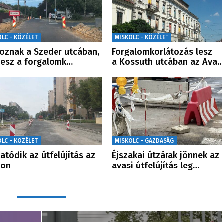
OLC - KÖZÉLET
MISKOLC - KÖZÉLET
oznak a Szeder utcában,
Forgalomkorlátozás lesz
lesz a forgalomk…
a Kossuth utcában az Ava
OLC - KÖZÉLET
MISKOLC - GAZDASÁG
tatódik az útfelújítás az
Éjszakai útzárak jönnek az
son
avasi útfelújítás leg…