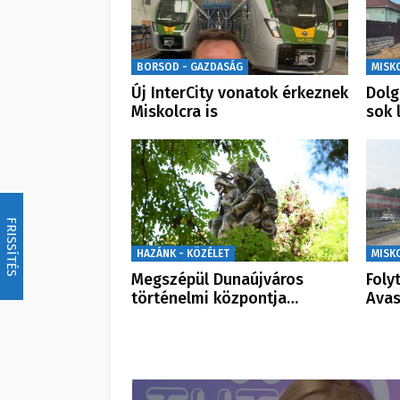
BORSOD - GAZDASÁG
MISK
Új InterCity vonatok érkeznek
Dolg
Miskolcra is
sok 
FRISSÍTÉS
HAZÁNK - KÖZÉLET
MISK
Megszépül Dunaújváros
Foly
történelmi központja…
Ava