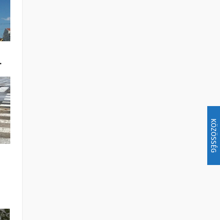
…
KÖZÖSSÉG