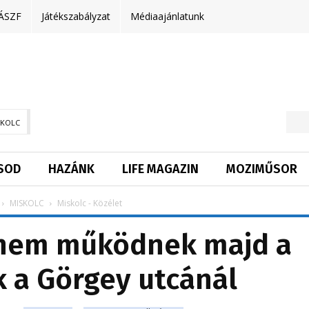
ÁSZF
Játékszabályzat
Médiaajánlatunk
SKOLC
SOD
HAZÁNK
LIFE MAGAZIN
MOZIMŰSOR
MISKOLC
Miskolc - Közélet
t nem működnek majd a
 a Görgey utcánál