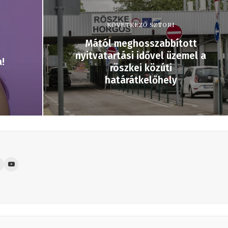
KÖVETKEZŐ SZTORI
Mától meghosszabbított
nyitvatartási idővel üzemel a
!
röszkei közúti
határátkelőhely