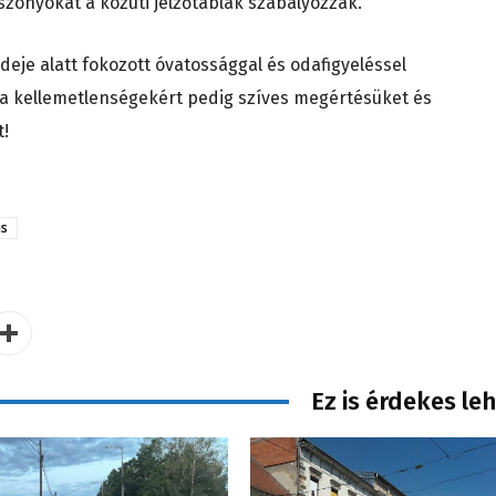
zonyokat a közúti jelzőtáblák szabályozzák.
eje alatt fokozott óvatossággal és odafigyeléssel
a kellemetlenségekért pedig szíves megértésüket és
t!
és
Ez is érdekes le