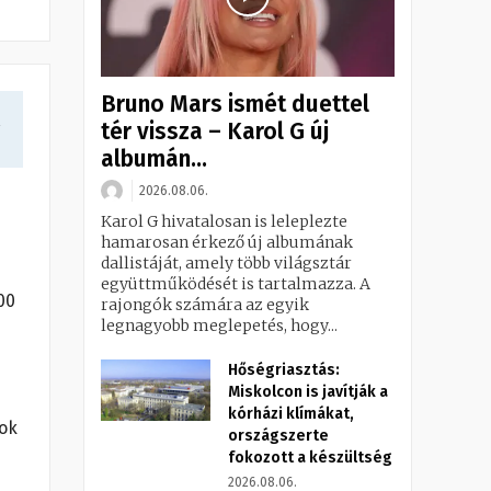
Bruno Mars ismét duettel
a
tér vissza – Karol G új
albumán...
2026.08.06.
Karol G hivatalosan is leleplezte
hamarosan érkező új albumának
dallistáját, amely több világsztár
együttműködését is tartalmazza. A
00
rajongók számára az egyik
legnagyobb meglepetés, hogy...
Hőségriasztás:
Miskolcon is javítják a
kórházi klímákat,
vok
országszerte
fokozott a készültség
2026.08.06.