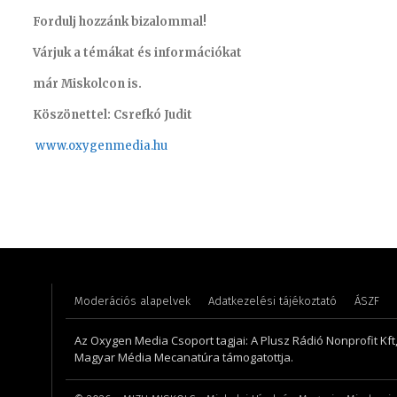
Fordulj hozzánk bizalommal!
Várjuk a témákat és információkat
már Miskolcon is.
Köszönettel: Csrefkó Judit
www.oxyge
nmedia.hu
Meronka Péter – programigazgató
Torma A
Moderációs alapelvek
Adatkezelési tájékoztató
ÁSZF
Az Oxygen Media Csoport tagjai: A Plusz Rádió Nonprofit Kft
Magyar Média Mecanatúra támogatottja.