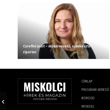
Csrefkó Judit – műsorvezető, szerkesztő-
riporter
CÍMLAP
PROGRAM KERESŐ
BORSOD
MISKOLC