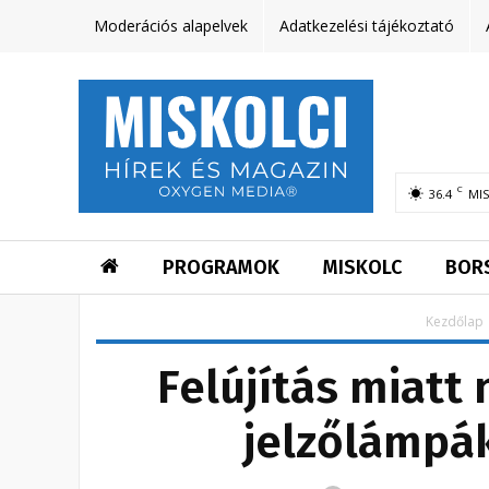
Moderációs alapelvek
Adatkezelési tájékoztató
C
36.4
MI
PROGRAMOK
MISKOLC
BOR
Kezdőlap
Felújítás miat
jelzőlámpák