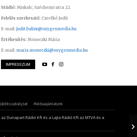
Stúdió:
Miskolc, Széchenyi utca 22.
Felelős szerkesztő:
Csrefkó Judit
E-mail:
judit.balint@oxygenmedia.hu
Értékesítés:
Monoczki Mária
E-mail:
maria.monoczki@oxygenmedia.hu
IMPRESSZUM
nikó – irodavezető
Monoczki Mária – é
Játékszabályzat
Médiaajánlatunk
, az Dunapart Rádió Kft és a Lajta Rádió Kft az MTVA és a