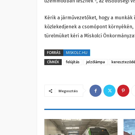
üzemmódban lesznek -, az elsőbbségi vis
Kérik a járművezetőket, hogy a munkák id
közlekedjenek a csomópont környékén, 
türelmüket kéri a Miskolci Önkormányza
FORRÁS
MISKOLC.HU
CÍMKÉK
felújítás
jelzőlámpa
kereszteződ
Megosztás