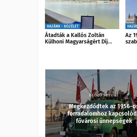
HAZÁNK - KÖZÉLET
HAZÁ
Átadták a Kallós Zoltán
Az 1
Külhoni Magyarságért Díj…
szab
ELŐZŐ SZTORI
Megkezdődtek az 1956-o
forradalomhoz kapcsoló
fővárosi ünnepségek