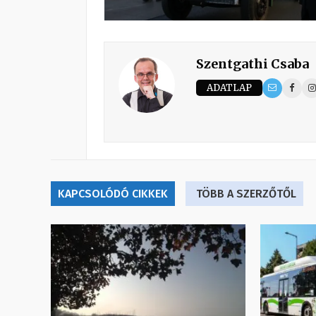
Szentgathi Csaba
ADATLAP
KAPCSOLÓDÓ CIKKEK
TÖBB A SZERZŐTŐL