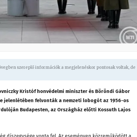
zövegben szereplő információk a megjelenéskor pontosak voltak, de
ovniczky Kristóf honvédelmi miniszter és Böröndi Gábor
e jelenlétében felvonták a nemzeti lobogót az 1956-os
dulóján Budapesten, az Országház előtti Kossuth Lajos
ség díszegysége vonta fel. Az eseményen közreműködött a