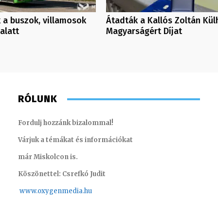
k a buszok, villamosok
Átadták a Kallós Zoltán Kül
alatt
Magyarságért Díjat
RÓLUNK
Fordulj hozzánk bizalommal!
Várjuk a témákat és információkat
már Miskolcon is.
Köszönettel: Csrefkó Judit
www.oxyge
nmedia.hu
Farkas Henriett – főkönyvelő
Torma A