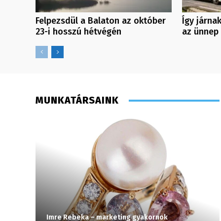
Felpezsdül a Balaton az október
Így járna
23-i hosszú hétvégén
az ünnep 
MUNKATÁRSAINK
Imre Rebeka – marketing gyakornok