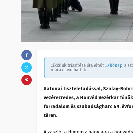
Cikkünk frissítése óta eltelt
10 hónap
, a s
mára elavulhattak.
Katonai tiszteletadással, Szalay-Bobr
vezérezredes, a Honvéd Vezérkar főnök
forradalom és szabadságharc 69. évfor
téren.
A zászlót a Himnusz hangjaira a honvéd