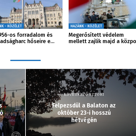
NK - KÖZÉLET
HAZÁNK - KÖZÉLET
956-os forradalom és
Megerősített védelem
adságharc hőseire e…
mellett zajlik majd a közp
KÖVETKEZŐ SZTORI
s
Felpezsdül a Balaton az
dó
október 23-i hosszú
hétvégén