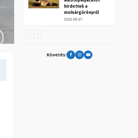
alkotópályázatot
hirdettek a
molnárgörényről
2026.08.07.
Követés: