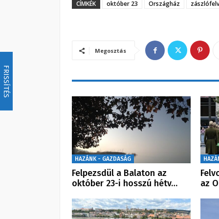
CÍMKÉK
október 23
Országház
zászlófel
Megosztás
FRISSÍTÉS
HAZÁNK - GAZDASÁG
HAZÁ
Felpezsdül a Balaton az
Felv
október 23-i hosszú hétv…
az O