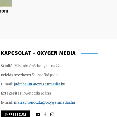
honi
KAPCSOLAT - OXYGEN MEDIA
Stúdió:
Miskolc, Széchenyi utca 22.
Felelős szerkesztő:
Csrefkó Judit
E-mail:
judit.balint@oxygenmedia.hu
Értékesítés:
Monoczki Mária
E-mail:
maria.monoczki@oxygenmedia.hu
IMPRESSZUM
nikó – irodavezető
Asztalos Anna