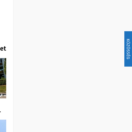
KÖZÖSSÉG
het
…