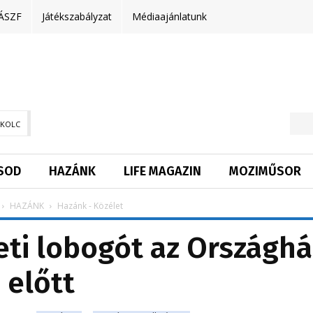
ÁSZF
Játékszabályzat
Médiaajánlatunk
SKOLC
SOD
HAZÁNK
LIFE MAGAZIN
MOZIMŰSOR
HAZÁNK
Hazánk - Közélet
ti lobogót az Országhá
előtt