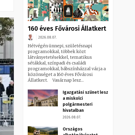
160 éves Fővárosi Állatkert
2026.08.07.
Hétvégén ünnepi, születésnapi
programokkal, többek közt
látványetetésekkel, tematikus
sétákkal, színpadi és családi
programokkal, bábszínházzal várja a
közönséget a 160 éves Fővárosi
Állatkert. Vasárnap lesz...
Igazgatási szünet lesz
a miskolci
polgármesteri
hivatalban
2026.08.07.
Országos