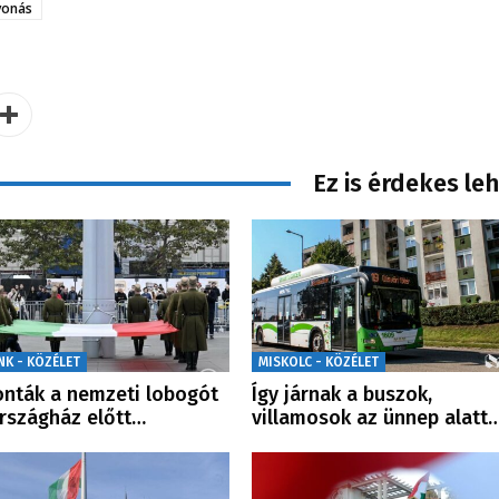
vonás
Ez is érdekes le
NK - KÖZÉLET
MISKOLC - KÖZÉLET
onták a nemzeti lobogót
Így járnak a buszok,
rszágház előtt…
villamosok az ünnep alatt