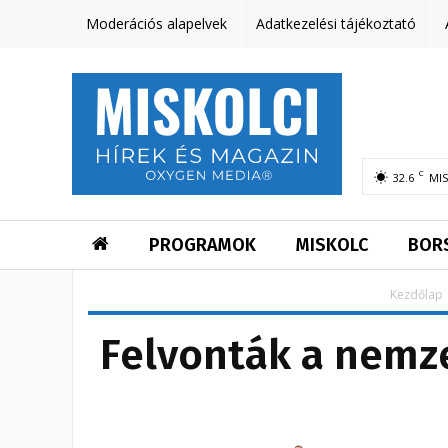
Moderációs alapelvek
Adatkezelési tájékoztató
C
32.6
MI
PROGRAMOK
MISKOLC
BOR
Kezdőlap
Felvonták a nemze