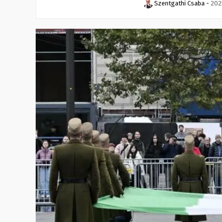
Szentgathi Csaba
-
202