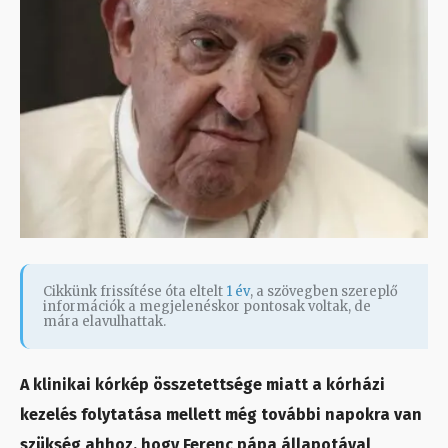
Cikkünk frissítése óta eltelt
1 év
, a szövegben szereplő
információk a megjelenéskor pontosak voltak, de
mára elavulhattak.
A klinikai kórkép összetettsége miatt a kórházi
kezelés folytatása mellett még további napokra van
szükség ahhoz, hogy Ferenc pápa állapotával