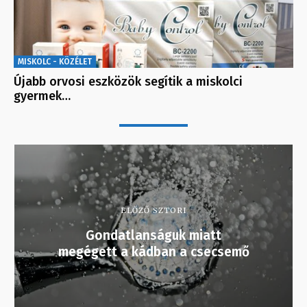
MISKOLC - KÖZÉLET
Újabb orvosi eszközök segítik a miskolci
gyermek…
ELŐZŐ SZTORI
Gondatlanságuk miatt
megégett a kádban a csecsemő