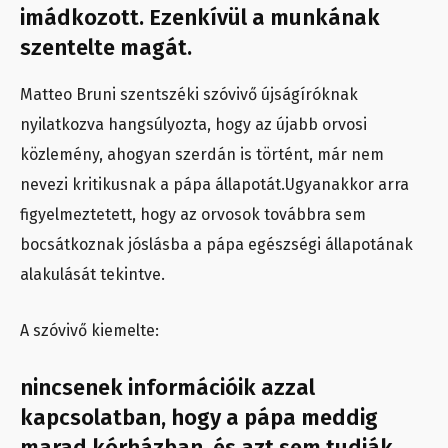
imádkozott. Ezenkívül a munkának
szentelte magát.
Matteo Bruni szentszéki szóvivő újságíróknak
nyilatkozva hangsúlyozta, hogy az újabb orvosi
közlemény, ahogyan szerdán is történt, már nem
nevezi kritikusnak a pápa állapotát.Ugyanakkor arra
figyelmeztetett, hogy az orvosok továbbra sem
bocsátkoznak jóslásba a pápa egészségi állapotának
alakulását tekintve.
A szóvivő kiemelte:
nincsenek információik azzal
kapcsolatban, hogy a pápa meddig
marad kórházban, és azt sem tudják,