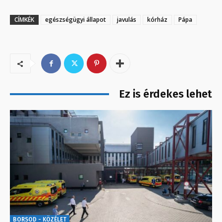
CÍMKÉK
egészségügyi állapot
javulás
kórház
Pápa
Ez is érdekes lehet
BORSOD - KÖZÉLET