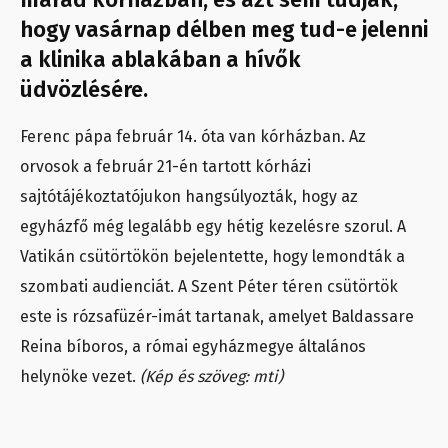
hogy vasárnap délben meg tud-e jelenni
a klinika ablakában a hívők
üdvözlésére.
Ferenc pápa február 14. óta van kórházban. Az
orvosok a február 21-én tartott kórházi
sajtótájékoztatójukon hangsúlyozták, hogy az
egyházfő még legalább egy hétig kezelésre szorul. A
Vatikán csütörtökön bejelentette, hogy lemondták a
szombati audienciát. A Szent Péter téren csütörtök
este is rózsafüzér-imát tartanak, amelyet Baldassare
Reina bíboros, a római egyházmegye általános
helynöke vezet.
(Kép és szöveg: mti)