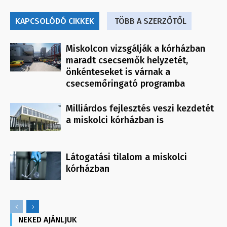
KAPCSOLÓDÓ CIKKEK
TÖBB A SZERZŐTŐL
Miskolcon vizsgálják a kórházban
maradt csecsemők helyzetét,
önkénteseket is várnak a
csecsemőringató programba
Milliárdos fejlesztés veszi kezdetét
a miskolci kórházban is
Látogatási tilalom a miskolci
kórházban
NEKED AJÁNLJUK