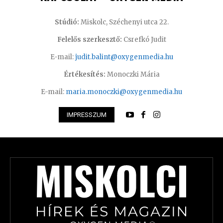
Stúdió:
Miskolc, Széchenyi utca 22.
Felelős szerkesztő:
Csrefkó Judit
E-mail:
judit.balint@oxygenmedia.hu
Értékesítés:
Monoczki Mária
E-mail:
maria.monoczki@oxygenmedia.hu
IMPRESSZUM