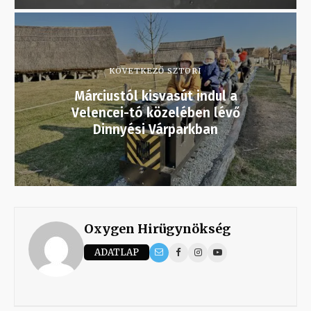
KÖVETKEZŐ SZTORI
Márciustól kisvasút indul a
Velencei-tó közelében lévő
Dinnyési Várparkban
Oxygen Hirügynökség
ADATLAP