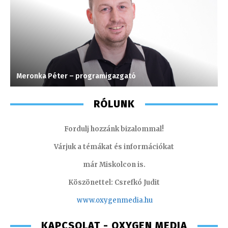
Meronka Péter – programigazgató
M
RÓLUNK
Fordulj hozzánk bizalommal!
Várjuk a témákat és információkat
már Miskolcon is.
Köszönettel: Csrefkó Judit
www.oxyge
nmedia.hu
KAPCSOLAT - OXYGEN MEDIA