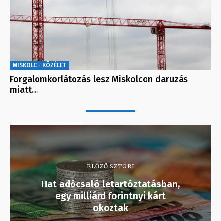
MISKOLC - KÖZÉLET
Forgalomkorlátozás lesz Miskolcon daruzás
miatt…
ELŐZŐ SZTORI
Hat adócsaló letartóztatásban,
egy milliárd forintnyi kárt
okoztak