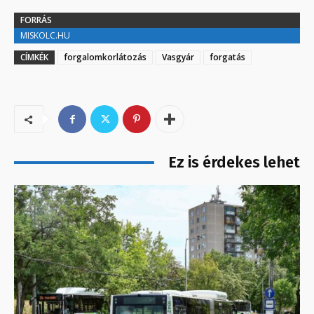
FORRÁS
MISKOLC.HU
CÍMKÉK
forgalomkorlátozás
Vasgyár
forgatás
Ez is érdekes lehet