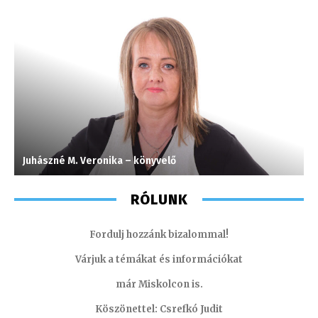
Juhászné M. Veronika – könyvelő
C
RÓLUNK
Fordulj hozzánk bizalommal!
Várjuk a témákat és információkat
már Miskolcon is.
Köszönettel: Csrefkó Judit