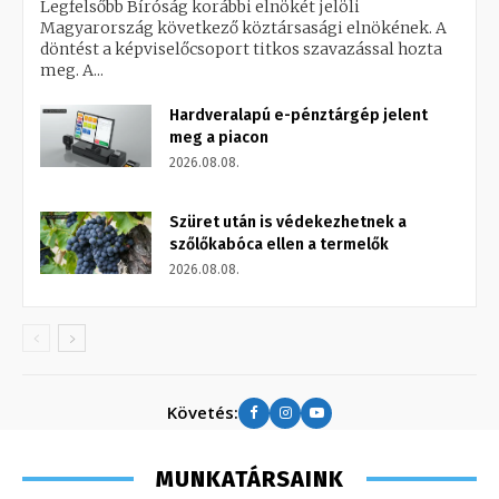
Legfelsőbb Bíróság korábbi elnökét jelöli
Magyarország következő köztársasági elnökének. A
döntést a képviselőcsoport titkos szavazással hozta
meg. A...
Hardveralapú e-pénztárgép jelent
meg a piacon
2026.08.08.
Szüret után is védekezhetnek a
szőlőkabóca ellen a termelők
2026.08.08.
Követés:
MUNKATÁRSAINK