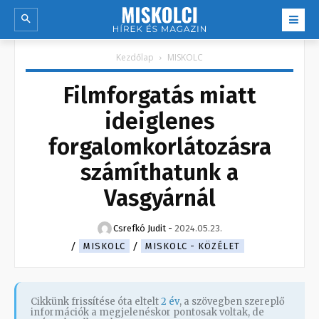
Kezdőlap
MISKOLC
Filmforgatás miatt
ideiglenes
forgalomkorlátozásra
számíthatunk a
Vasgyárnál
Csrefkó Judit
-
2024.05.23.
MISKOLC
MISKOLC - KÖZÉLET
Cikkünk frissítése óta eltelt
2 év
, a szövegben szereplő
információk a megjelenéskor pontosak voltak, de