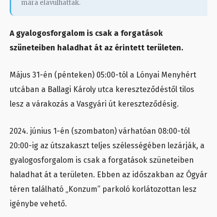
mára elavulhattak.
A gyalogosforgalom is csak a forgatások
szüneteiben haladhat át az érintett területen.
Május 31-én (pénteken) 05:00-tól a Lónyai Menyhért
utcában a Ballagi Károly utca kereszteződéstől tilos
lesz a várakozás a Vasgyári út kereszteződésig.
2024. június 1-én (szombaton) várhatóan 08:00-tól
20:00-ig az útszakaszt teljes szélességében lezárják, a
gyalogosforgalom is csak a forgatások szüneteiben
haladhat át a területen. Ebben az időszakban az Ógyár
téren található „Konzum” parkoló korlátozottan lesz
igénybe vehető.