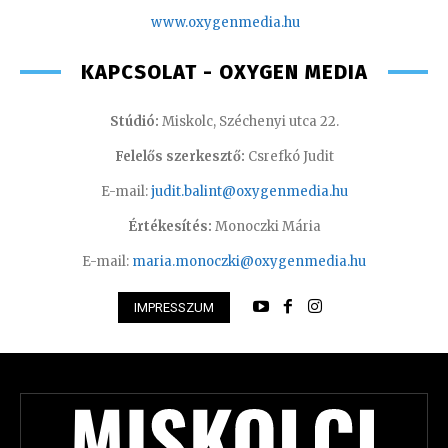
www.oxyge
nmedia.hu
KAPCSOLAT - OXYGEN MEDIA
Stúdió:
Miskolc, Széchenyi utca 22.
Felelős szerkesztő:
Csrefkó Judit
E-mail:
judit.balint@oxygenmedia.hu
Értékesítés:
Monoczki Mária
E-mail:
maria.monoczki@oxygenmedia.hu
IMPRESSZUM