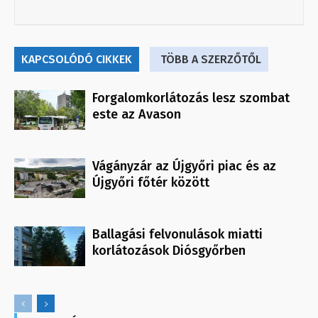
KAPCSOLÓDÓ CIKKEK
TÖBB A SZERZŐTŐL
Forgalomkorlátozás lesz szombat
este az Avason
Vágányzár az Újgyőri piac és az
Újgyőri főtér között
Ballagási felvonulások miatti
korlátozások Diósgyőrben