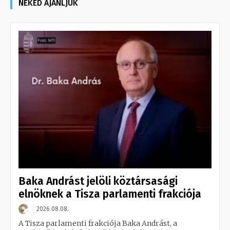
NEKED AJÁNLJUK
Baka Andrást jelöli köztársasági
elnöknek a Tisza parlamenti frakciója
2026.08.08.
A Tisza parlamenti frakciója Baka Andrást, a