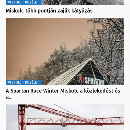
MISKOLC - KÖZÉLET
Miskolc több pontján zajlik kátyúzás
MISKOLC - KÖZÉLET
A Spartan Race Winter Miskolc a közlekedést és
a…