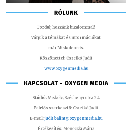
RÓLUNK
Fordulj hozzánk bizalommal!
Várjuk a témákat és információkat
már Miskolcon is.
Köszönettel: Csrefkó Judit
www.oxyge
nmedia.hu
KAPCSOLAT - OXYGEN MEDIA
Stúdió:
Miskolc, Széchenyi utca 22.
Felelős szerkesztő:
Csrefkó Judit
E-mail:
judit.balint@oxygenmedia.hu
Értékesítés:
Monoczki Mária