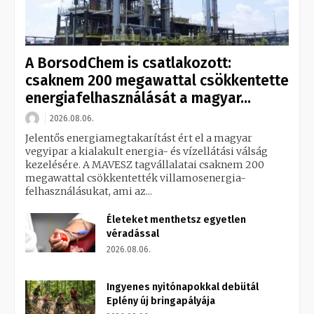
A BorsodChem is csatlakozott:
csaknem 200 megawattal csökkentette
energiafelhasználását a magyar...
2026.08.06.
Jelentős energiamegtakarítást ért el a magyar
vegyipar a kialakult energia- és vízellátási válság
kezelésére. A MAVESZ tagvállalatai csaknem 200
megawattal csökkentették villamosenergia-
felhasználásukat, ami az...
Életeket menthetsz egyetlen
véradással
2026.08.06.
Ingyenes nyitónapokkal debütál
Eplény új bringapályája