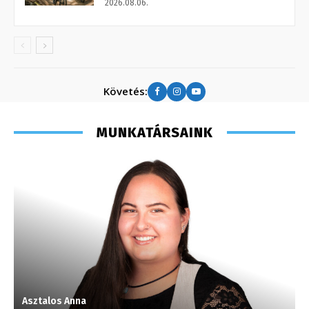
2026.08.06.
Követés:
MUNKATÁRSAINK
Asztalos Anna
K