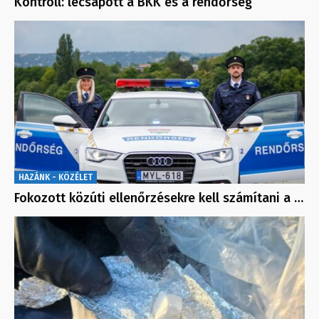
Kontroll: lecsapott a BKK és a rendőrség
HAZÁNK - KÖZÉLET
Fokozott közúti ellenőrzésekre kell számítani a …