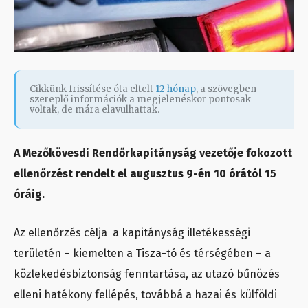
Cikkünk frissítése óta eltelt
12 hónap
, a szövegben
szereplő információk a megjelenéskor pontosak
voltak, de mára elavulhattak.
A Mezőkövesdi Rendőrkapitányság vezetője fokozott
ellenőrzést rendelt el augusztus 9-én 10 órától 15
óráig.
Az ellenőrzés célja a kapitányság illetékességi
területén – kiemelten a Tisza-tó és térségében – a
közlekedésbiztonság fenntartása, az utazó bűnözés
elleni hatékony fellépés, továbbá a hazai és külföldi