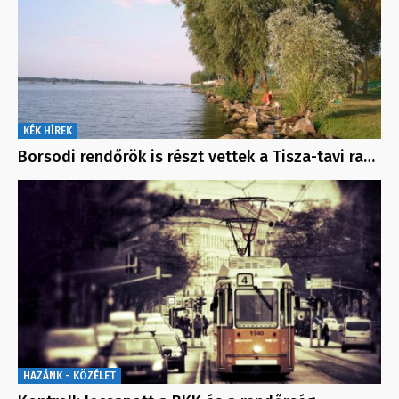
KÉK HÍREK
Borsodi rendőrök is részt vettek a Tisza-tavi ra…
HAZÁNK - KÖZÉLET