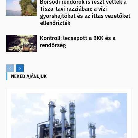
Borsodi rendőrök is részt vettek a
Tisza-tavi razziában: a vízi
gyorshajtókat és az ittas vezetőket
ellenőrizték
Kontroll: lecsapott a BKK és a
rendőrség
NEKED AJÁNLJUK