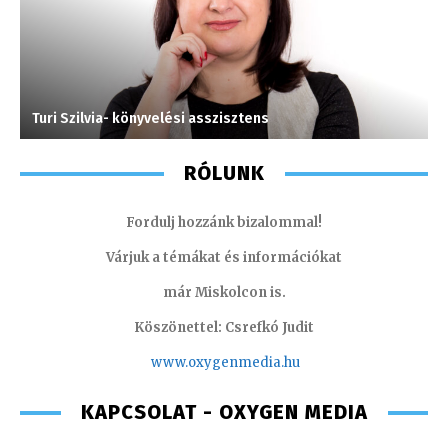
Turi Szilvia- könyvelési asszisztens
P
RÓLUNK
Fordulj hozzánk bizalommal!
Várjuk a témákat és információkat
már Miskolcon is.
Köszönettel: Csrefkó Judit
www.oxyge
nmedia.hu
KAPCSOLAT - OXYGEN MEDIA