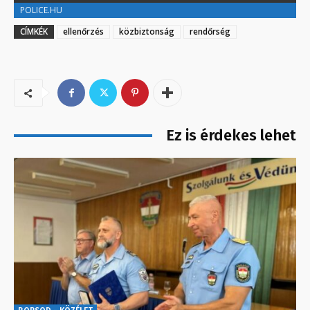
POLICE.HU
CÍMKÉK
ellenőrzés
közbiztonság
rendőrség
Ez is érdekes lehet