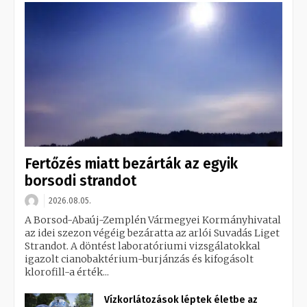
Fertőzés miatt bezárták az egyik
borsodi strandot
2026.08.05.
A Borsod-Abaúj-Zemplén Vármegyei Kormányhivatal
az idei szezon végéig bezáratta az arlói Suvadás Liget
Strandot. A döntést laboratóriumi vizsgálatokkal
igazolt cianobaktérium-burjánzás és kifogásolt
klorofill-a érték...
Vízkorlátozások léptek életbe az