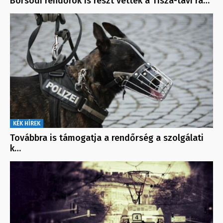
Borsodi rendőrök is részt vettek a Tisza-tavi ra…
KÉK HÍREK
Továbbra is támogatja a rendőrség a szolgálati
k…