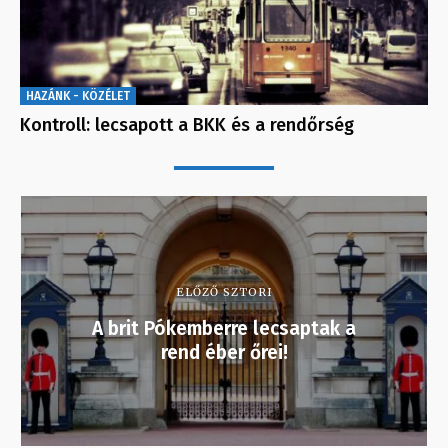
HAZÁNK - KÖZÉLET
Kontroll: lecsapott a BKK és a rendőrség
ELŐZŐ SZTORI
A brit Pókemberre lecsaptak a
rend éber őrei!