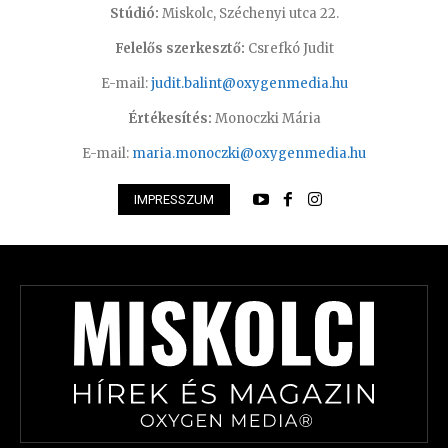
Stúdió:
Miskolc, Széchenyi utca 22.
Felelős szerkesztő:
Csrefkó Judit
E-mail:
judit.balint@oxygenmedia.hu
Értékesítés:
Monoczki Mária
E-mail:
maria.monoczki@oxygenmedia.hu
IMPRESSZUM