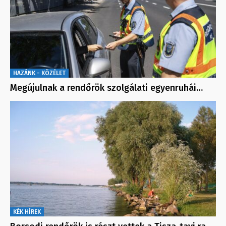
HAZÁNK - KÖZÉLET
Megújulnak a rendőrök szolgálati egyenruhái…
KÉK HÍREK