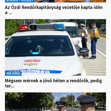
BORSOD - KÖZÉLET
Az Ózdi Rendőrkapitányság vezetője kapta idén
a …
KÉK HÍREK
Mégsem mérnek a jövő héten a rendőrök, pedig
ter…