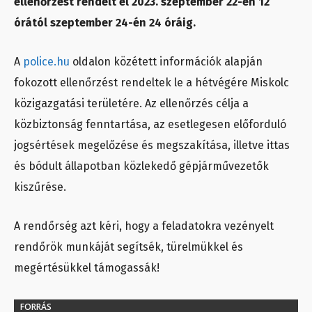
ellenőrzést rendelt el 2023. szeptember 22-én 12
órától szeptember 24-én 24 óráig.
A
police.hu
oldalon közétett információk alapján
fokozott ellenőrzést rendeltek le a hétvégére Miskolc
közigazgatási területére. Az ellenőrzés célja a
közbiztonság fenntartása, az esetlegesen előforduló
jogsértések megelőzése és megszakítása, illetve ittas
és bódult állapotban közlekedő gépjárművezetők
kiszűrése.
A rendőrség azt kéri, hogy a feladatokra vezényelt
rendőrök munkáját segítsék, türelmükkel és
megértésükkel támogassák!
FORRÁS