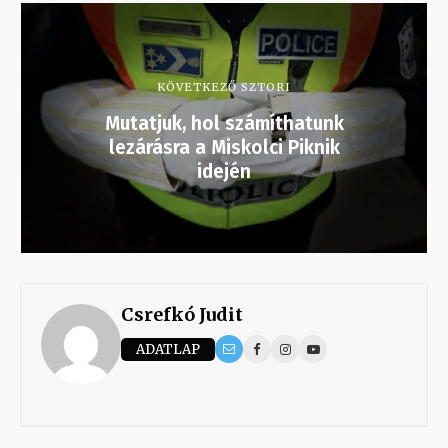
KÖVETKEZŐ SZTORI
Mutatjuk, hol számíthatunk
lezárásra a Miskolci Piknik
idején
Csrefkó Judit
ADATLAP