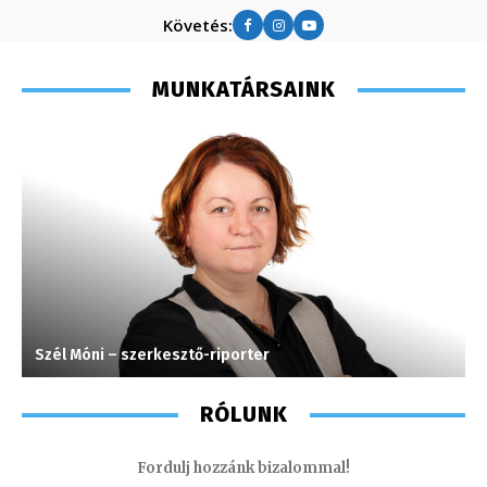
Követés:
MUNKATÁRSAINK
Szél Móni – szerkesztő-riporter
M
RÓLUNK
Fordulj hozzánk bizalommal!