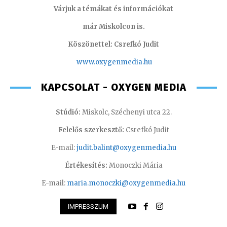
Várjuk a témákat és információkat
már Miskolcon is.
Köszönettel: Csrefkó Judit
www.oxyge
nmedia.hu
KAPCSOLAT - OXYGEN MEDIA
Stúdió:
Miskolc, Széchenyi utca 22.
Felelős szerkesztő:
Csrefkó Judit
E-mail:
judit.balint@oxygenmedia.hu
Értékesítés:
Monoczki Mária
E-mail:
maria.monoczki@oxygenmedia.hu
IMPRESSZUM