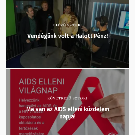
ELŐZŐ SZTORI
Vendégünk volt a Halott Pénz!
KÖVETKEZŐ SZTORI
Ma van az AIDS elleni küzdelem
napja!