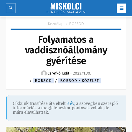
Kezdőlap
BORSOD
Folyamatos a
vaddisznóállomány
gyérítése
Csrefkó Judit
-
2023.11.30.
BORSOD
BORSOD - KÖZÉLET
Cikkünk frissítése óta eltelt
3 év
, a szövegben szereplő
információk a megjelenéskor pontosak voltak, de
mára elavulhattak.