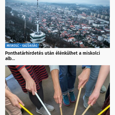
MISKOLC - GAZDASÁG
Ponthatárhirdetés után élénkülhet a miskolci
alb…