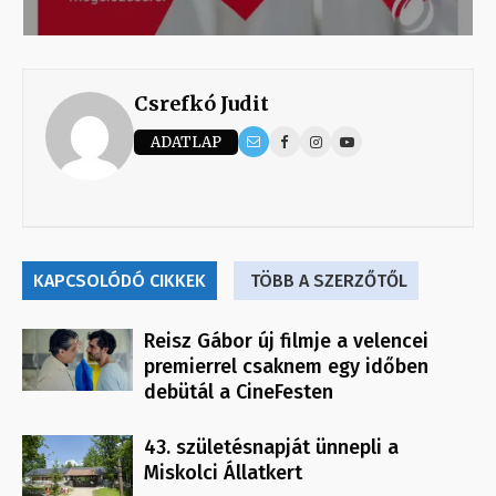
Csrefkó Judit
ADATLAP
KAPCSOLÓDÓ CIKKEK
TÖBB A SZERZŐTŐL
Reisz Gábor új filmje a velencei
premierrel csaknem egy időben
debütál a CineFesten
43. születésnapját ünnepli a
Miskolci Állatkert