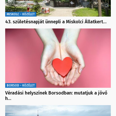
MISKOLC - KÖZÉLET
43. születésnapját ünnepli a Miskolci Állatkert…
BORSOD - KÖZÉLET
Véradási helyszínek Borsodban: mutatjuk a jövő
h…