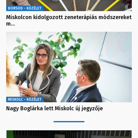
BORSOD - KÖZÉLET
Miskolcon kidolgozott zeneterápiás módszereket
m…
MISKOLC - KÖZÉLET
Nagy Boglárka lett Miskolc új jegyzője