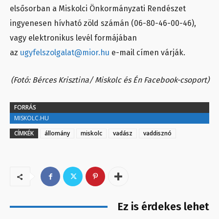
elsősorban a Miskolci Önkormányzati Rendészet
ingyenesen hívható zöld számán (06-80-46-00-46),
vagy elektronikus levél formájában
az
ugyfelszolgalat@mior.hu
e-mail címen várják.
(Fotó: Bérces Krisztina/ Miskolc és Én Facebook-csoport)
FORRÁS
MISKOLC.HU
CÍMKÉK
állomány
miskolc
vadász
vaddisznó
Ez is érdekes lehet