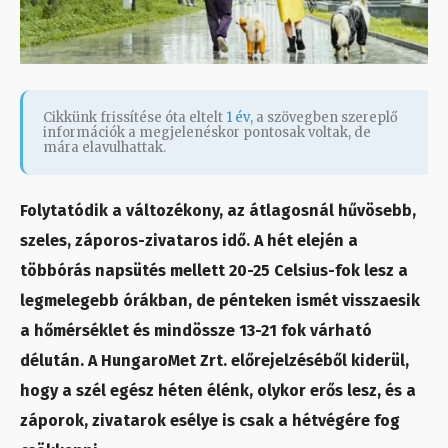
Cikkünk frissítése óta eltelt
1 év
, a szövegben szereplő
információk a megjelenéskor pontosak voltak, de
mára elavulhattak.
Folytatódik a változékony, az átlagosnál hűvösebb,
szeles, záporos-zivataros idő. A hét elején a
többórás napsütés mellett 20-25 Celsius-fok lesz a
legmelegebb órákban, de pénteken ismét visszaesik
a hőmérséklet és mindössze 13-21 fok várható
délután. A HungaroMet Zrt. előrejelzéséből kiderül,
hogy a szél egész héten élénk, olykor erős lesz, és a
záporok, zivatarok esélye is csak a hétvégére fog