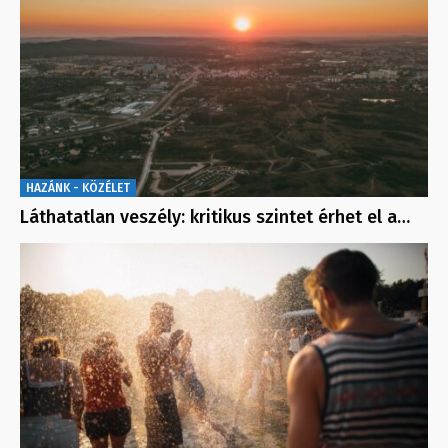
HAZÁNK - KÖZÉLET
Láthatatlan veszély: kritikus szintet érhet el a…