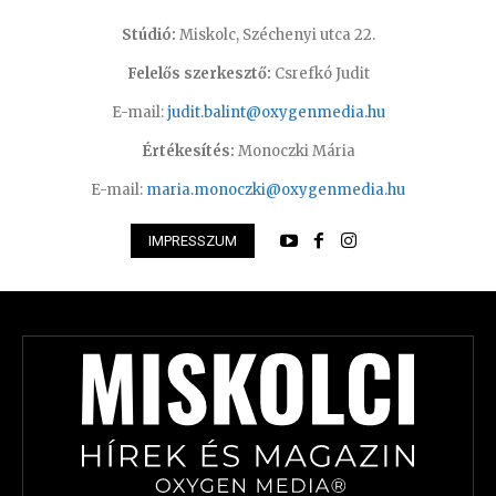
Stúdió:
Miskolc, Széchenyi utca 22.
Felelős szerkesztő:
Csrefkó Judit
E-mail:
judit.balint@oxygenmedia.hu
Értékesítés:
Monoczki Mária
E-mail:
maria.monoczki@oxygenmedia.hu
IMPRESSZUM