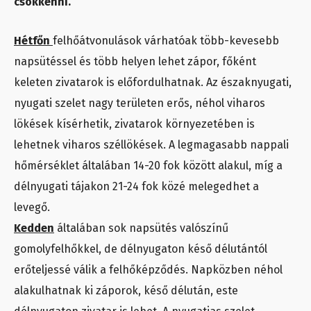
csökkenni.
Hétfőn
felhőátvonulások várhatóak több-kevesebb
napsütéssel és több helyen lehet zápor, főként
keleten zivatarok is előfordulhatnak. Az északnyugati,
nyugati szelet nagy területen erős, néhol viharos
lökések kísérhetik, zivatarok környezetében is
lehetnek viharos széllökések. A legmagasabb nappali
hőmérséklet általában 14-20 fok között alakul, míg a
délnyugati tájakon 21-24 fok közé melegedhet a
levegő.
Kedden
általában sok napsütés valószínű
gomolyfelhőkkel, de délnyugaton késő délutántól
erőteljessé válik a felhőképződés. Napközben néhol
alakulhatnak ki záporok, késő délután, este