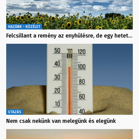
HAZÁNK - KÖZÉLET
Felcsillant a remény az enyhülésre, de egy hetet…
UTAZÁS
Nem csak nekünk van melegünk és elegünk