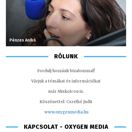
Pénzes Anikó
T
RÓLUNK
Fordulj hozzánk bizalommal!
Várjuk a témákat és információkat
már Miskolcon is.
Köszönettel: Csrefkó Judit
www.oxyge
nmedia.hu
KAPCSOLAT - OXYGEN MEDIA