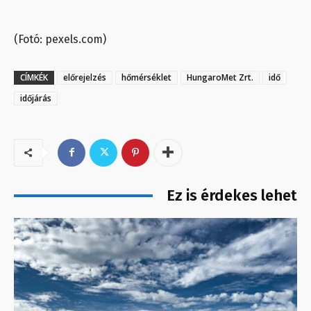
(Fotó: pexels.com)
CÍMKÉK
előrejelzés
hőmérséklet
HungaroMet Zrt.
idő
időjárás
Ez is érdekes lehet