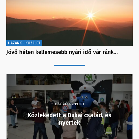
HAZÁNK - KÖZÉLET
Jövő héten kellemesebb nyári idő vár ránk…
ELŐZŐ SZTORI
Közlekedett a Dukai család, és
nyertek