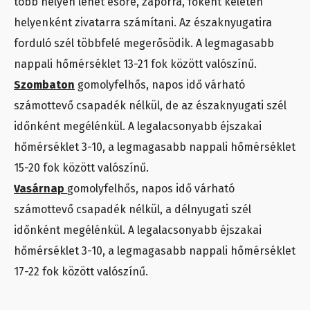
több helyen lehet esőre, záporra, főként keleten
helyenként zivatarra számítani. Az északnyugatira
forduló szél többfelé megerősödik. A legmagasabb
nappali hőmérséklet 13-21 fok között valószínű.
Szombaton
gomolyfelhős, napos idő várható
számottevő csapadék nélkül, de az északnyugati szél
időnként megélénkül. A legalacsonyabb éjszakai
hőmérséklet 3-10, a legmagasabb nappali hőmérséklet
15-20 fok között valószínű.
Vasárnap
gomolyfelhős, napos idő várható
számottevő csapadék nélkül, a délnyugati szél
időnként megélénkül. A legalacsonyabb éjszakai
hőmérséklet 3-10, a legmagasabb nappali hőmérséklet
17-22 fok között valószínű.