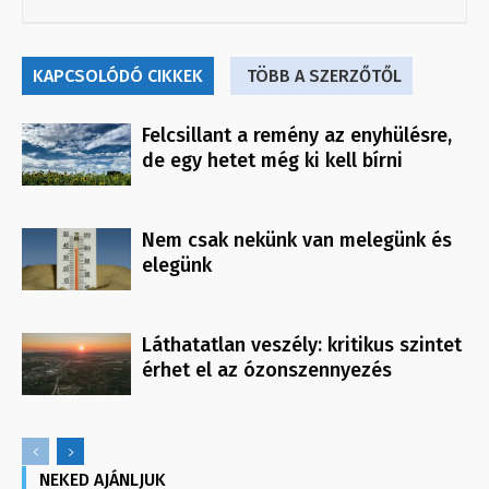
KAPCSOLÓDÓ CIKKEK
TÖBB A SZERZŐTŐL
Felcsillant a remény az enyhülésre,
de egy hetet még ki kell bírni
Nem csak nekünk van melegünk és
elegünk
Láthatatlan veszély: kritikus szintet
érhet el az ózonszennyezés
NEKED AJÁNLJUK