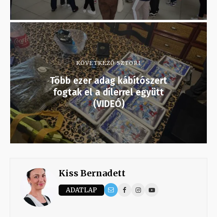
KÖVETKEZŐ SZTORI
Több ezer adag kábítószert
fogtak el a dílerrel együtt
(VIDEÓ)
Kiss Bernadett
ADATLAP