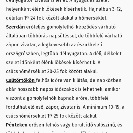
délnyugaton zivatar is lehet. A nyugatias szelet
helyenként élénk lökések kísérhetik. Hajnalban 3-12,
délután 19-24 fok között alakul a hőmérséklet.
Szerdán
erőteljes gomolyfelhő-képződés várható
általában többórás napsütéssel, de többfelé várható
zápor, zivatar, a legkevesebb az északkeleti
országrészben, legtöbb délnyugaton. A déli, délkeleti
szelet időnként élénk lökések kísérhetik. A
csúcshőmérséklet 20-25 fok között alakul.
Csütörtökön
felhős időre van kilátás, de napközben
akár hosszabb napos időszakok is lehetnek, amikor
viszont a gomolyfelhők kapnak erőre, többfelé
fordulhat elő eső, zápor, zivatar is. A minimum 10-15, a
csúcshőmérséklet 19-25 fok között alakul.
Pénteken
erősen felhős vagy borult idő valószínű, és