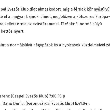
pel Evezős Klub diadalmaskodott, míg a férfiak könnyűsúlyú
te el a magyar bajnoki címet, megelőzve a kétszeres Európa-
be kellett érnie az ezüstéremmel. Férfiaknál normálsúlyú
kettős nyert.
int a normálsúlyú négypárok és a nyolcasok küzdelmeivel zá
Ferenc (Csepel Evezős Klub) 7:00.93 p
, Danó Dániel (Ferencvárosi Evezős Club) 6:41.04 p