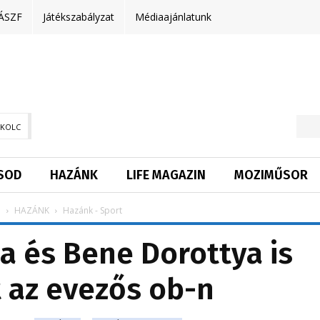
ÁSZF
Játékszabályzat
Médiaajánlatunk
SKOLC
SOD
HAZÁNK
LIFE MAGAZIN
MOZIMŰSOR
p
HAZÁNK
Hazánk - Sport
a és Bene Dorottya is
t az evezős ob-n