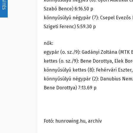
Szabó Bence) 6:16.50 p
könnyűsúlyú négypár (7): Csepel Evezős 
Szigeti Ferenc) 5:59.30 p
nők:
egypár (o. sz./9): Gadányi Zoltána (MTK 
kettes (o. sz./9): Bene Dorottya, Elek B
könnyűsúlyú kettes (8): Fehérvári Eszter, 
könnyűsúlyú négypár (2): Danubius Nemz
Bene Dorottya) 7:13.69 p
Fotó: hunrowing.hu, archív