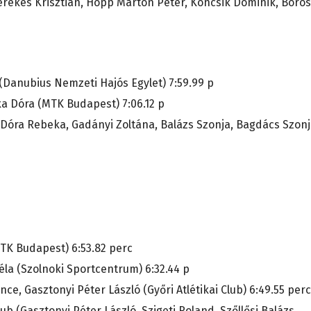
Kerekes Krisztián, Hopp Márton Péter, Koncsik Dominik, Boros
(Danubius Nemzeti Hajós Egylet) 7:59.99 p
vka Dóra (MTK Budapest) 7:06.12 p
 Dóra Rebeka, Gadányi Zoltána, Balázs Szonja, Bagdács Szonj
MTK Budapest) 6:53.82 perc
Béla (Szolnoki Sportcentrum) 6:32.44 p
ce, Gasztonyi Péter László (Győri Atlétikai Club) 6:49.55 perc
ub (Gasztonyi Péter László, Szigeti Roland, Szőllősi Balázs,