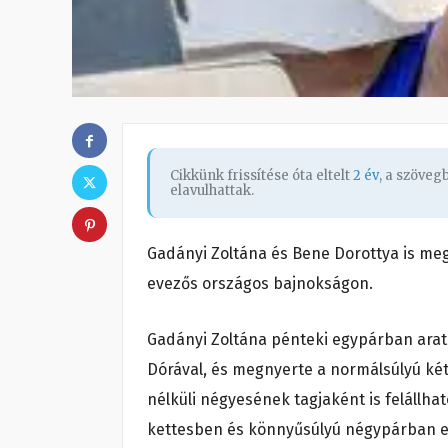
Cikkünk frissítése óta eltelt
2 év
, a szöve
elavulhattak.
Gadányi Zoltána és Bene Dorottya is me
evezős országos bajnokságon.
Gadányi Zoltána pénteki egypárban arat
Dórával, és megnyerte a normálsúlyú k
nélküli négyesének tagjaként is felállha
kettesben és könnyűsúlyú négypárban el