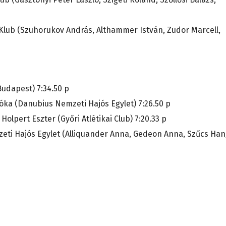
Klub (Szuhorukov András, Althammer István, Zudor Marcell,
Budapest) 7:34.50 p
oróka (Danubius Nemzeti Hajós Egylet) 7:26.50 p
Holpert Eszter (Győri Atlétikai Club) 7:20.33 p
eti Hajós Egylet (Alliquander Anna, Gedeon Anna, Szűcs Han