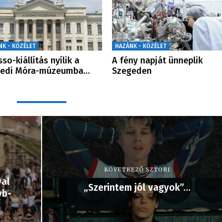
NK - KÖZÉLET
HAZÁNK - KÖZÉLET
sso-kiállítás nyílik a
A fény napját ünneplik
gedi Móra-múzeumba…
Szegeden
KÖVETKEZŐ SZTORI
val
„Szerintem jól vagyok”…
vb-