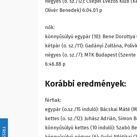
négyes (o. sz./12): Csepel Evezős Klub (
Olivér Benedek) 6:04.01 p
nők:
könnyűsúlyú egypár (10): Bene Dorottya 
kétpár (o. sz./11): Gadányi Zoltána, Poli
négyes (o. sz./7): MTK Budapest (Szente
6:46.88 p
Korábbi eredmények:
férfiak:
egypár (o.sz./15 induló): Bácskai Máté (
kettes (o. sz./12): Juhász Adrián, Simon 
könnyűsúlyú kettes (10 induló): Szabó Ben
FRISSÍTÉS
könnyűsúlyú négyes (6): Győri Atlétikai Cl