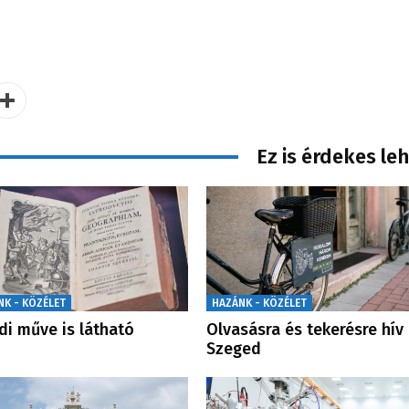
Ez is érdekes le
NK - KÖZÉLET
HAZÁNK - KÖZÉLET
di műve is látható
Olvasásra és tekerésre hív
Szeged