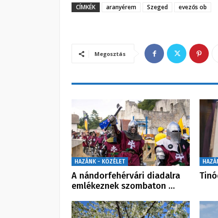
CÍMKÉK
aranyérem
Szeged
evezős ob
Megosztás
HAZÁNK - KÖZÉLET
HAZÁ
A nándorfehérvári diadalra
Tinó
emlékeznek szombaton …