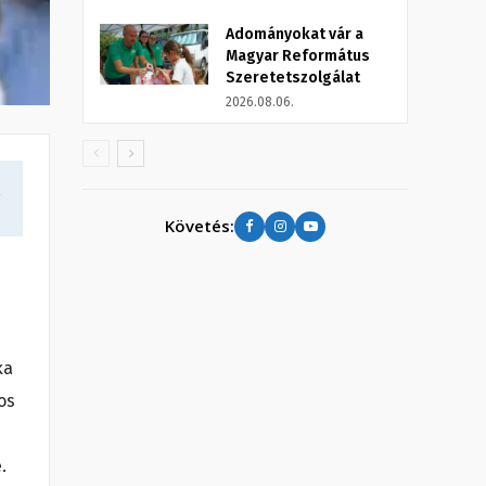
Adományokat vár a
Magyar Református
Szeretetszolgálat
2026.08.06.
a
Követés:
ka
os
.