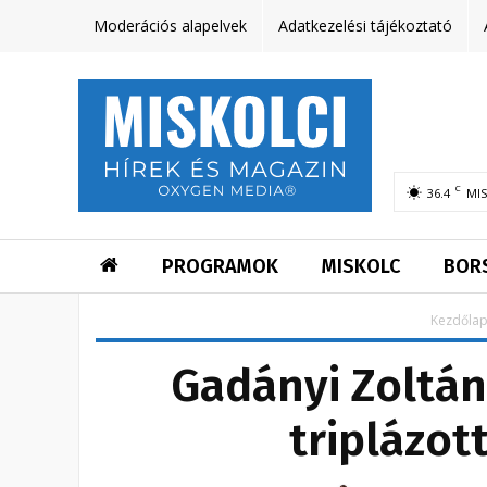
Moderációs alapelvek
Adatkezelési tájékoztató
C
36.4
MI
PROGRAMOK
MISKOLC
BOR
Kezdőla
Gadányi Zoltán
triplázot