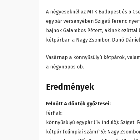
A négyeseknél az MTK Budapest és a Cse
egypár versenyében Szigeti Ferenc nyer
bajnok Galambos Pétert, akinek ezúttal 
kétpárban a Nagy Zsombor, Danó Dániel 
Vasárnap a könnyűsúlyú kétpárok, valam
a négynapos ob.
Eredmények
Felnőtt A döntők győztesei:
férfiak:
könnyűsúlyú egypár (14 induló): Szigeti 
kétpár (olimpiai szám/15): Nagy Zsombor