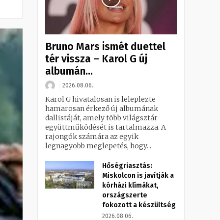
Bruno Mars ismét duettel
tér vissza – Karol G új
albumán...
2026.08.06.
Karol G hivatalosan is leleplezte
hamarosan érkező új albumának
dallistáját, amely több világsztár
együttműködését is tartalmazza. A
rajongók számára az egyik
legnagyobb meglepetés, hogy...
Hőségriasztás:
Miskolcon is javítják a
kórházi klímákat,
országszerte
fokozott a készültség
2026.08.06.