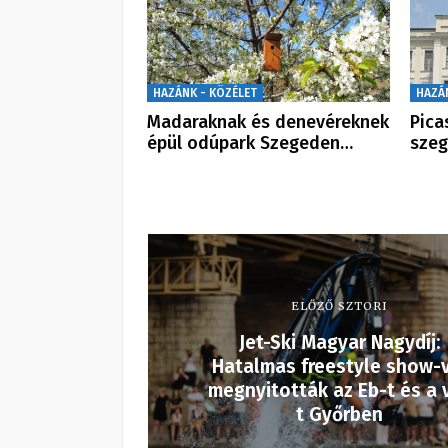
HAZÁNK - KÖZÉLET
HAZÁ
Madaraknak és denevéreknek
Pica
épül odúpark Szegeden…
sze
ELŐZŐ SZTORI
Jet-Ski Magyar Nagydíj:
Hatalmas freestyle show-
megnyitották az Eb-t és a 
t Győrben