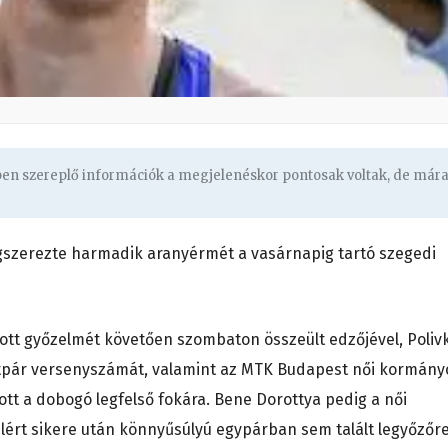
gben szereplő információk a megjelenéskor pontosak voltak, de már
gszerezte harmadik aranyérmét a vasárnapig tartó szegedi
ott győzelmét követően szombaton összeült edzőjével, Poliv
étpár versenyszámát, valamint az MTK Budapest női kormány
tott a dobogó legfelső fokára. Bene Dorottya pedig a női
ért sikere után könnyűsúlyú egypárban sem talált legyőzőre