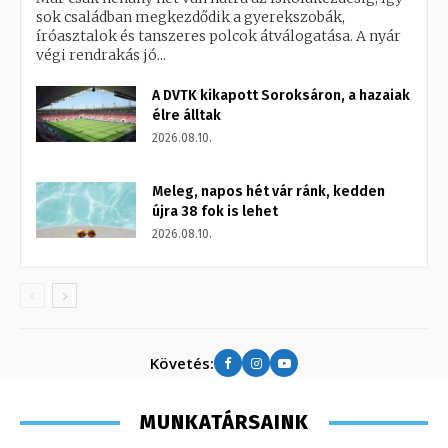
sok családban megkezdődik a gyerekszobák,
íróasztalok és tanszeres polcok átválogatása. A nyár
végi rendrakás jó...
A DVTK kikapott Soroksáron, a hazaiak
élre álltak
2026.08.10.
Meleg, napos hét vár ránk, kedden
újra 38 fok is lehet
2026.08.10.
Követés:
MUNKATÁRSAINK