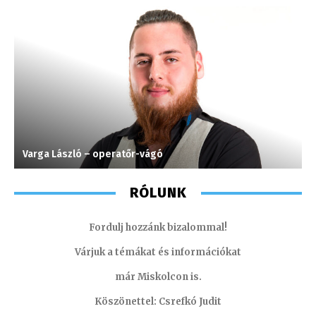
Varga László – operatőr-vágó
H
RÓLUNK
Fordulj hozzánk bizalommal!
Várjuk a témákat és információkat
már Miskolcon is.
Köszönettel: Csrefkó Judit