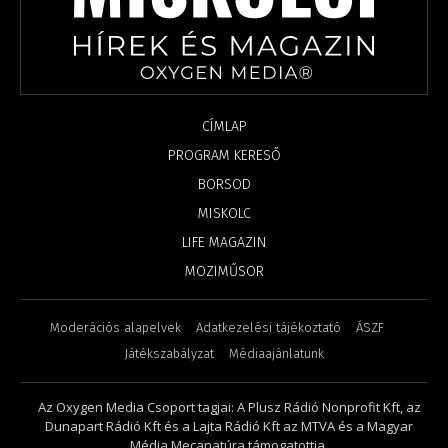
CÍMLAP
PROGRAM KERESŐ
BORSOD
MISKOLC
LIFE MAGAZIN
MOZIMŰSOR
Moderációs alapelvek
Adatkezelési tájékoztató
ÁSZF
Játékszabályzat
Médiaajánlatunk
Az Oxygen Media Csoport tagjai: A Plusz Rádió Nonprofit Kft, az
Dunapart Rádió Kft és a Lajta Rádió Kft az MTVA és a Magyar
Média Mecanatúra támogatottja.