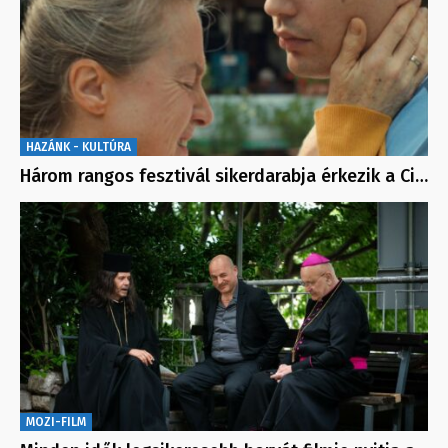
HAZÁNK - KULTÚRA
Három rangos fesztivál sikerdarabja érkezik a Ci…
MOZI-FILM