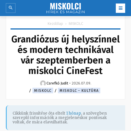
Kezdőlap
MISKOLC
Grandiózus új helyszínnel
és modern technikával
vár szeptemberben a
miskolci CineFest
Csrefkó Judit
-
2026.07.09.
MISKOLC
MISKOLC - KULTÚRA
Cikkünk frissítése óta eltelt
1 hónap
, a szövegben
szereplő információk a megjelenéskor pontosak
voltak, de mára elavulhattak.