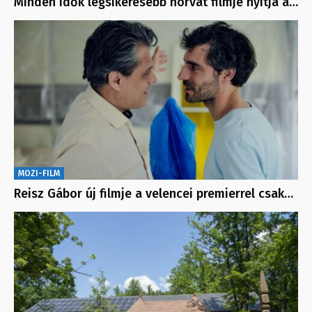
Minden idők legsikeresebb horvát filmje nyitja a…
MOZI-FILM
Reisz Gábor új filmje a velencei premierrel csak…