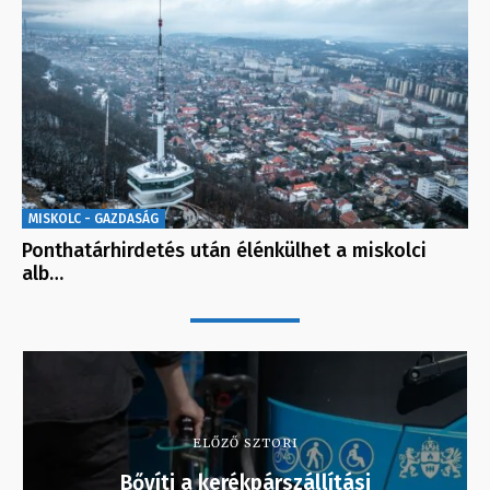
MISKOLC - GAZDASÁG
Ponthatárhirdetés után élénkülhet a miskolci
alb…
ELŐZŐ SZTORI
Bővíti a kerékpárszállítási