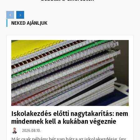
NEKED AJÁNLJUK
Iskolakezdés előtti nagytakarítás: nem
mindennek kell a kukában végeznie
2026.08.10.
Már csak néhány hét van hátra az iskolakezdésig, így