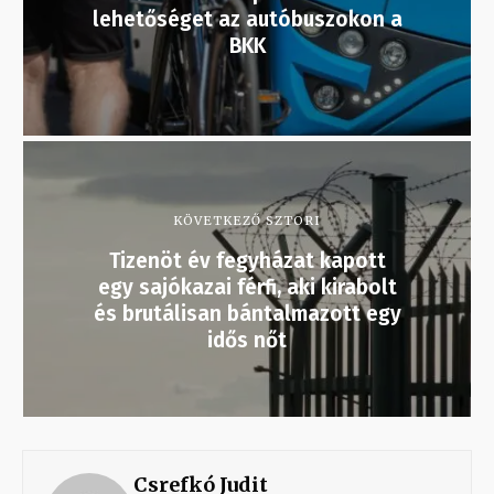
lehetőséget az autóbuszokon a
BKK
KÖVETKEZŐ SZTORI
Tizenöt év fegyházat kapott
egy sajókazai férfi, aki kirabolt
és brutálisan bántalmazott egy
idős nőt
Csrefkó Judit