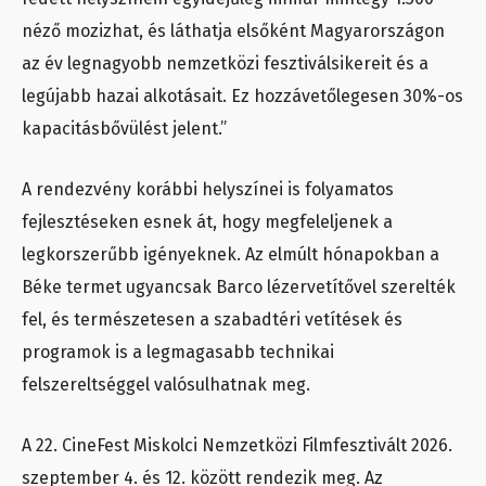
néző mozizhat, és láthatja elsőként Magyarországon
az év legnagyobb nemzetközi fesztiválsikereit és a
legújabb hazai alkotásait. Ez hozzávetőlegesen 30%-os
kapacitásbővülést jelent.”
A rendezvény korábbi helyszínei is folyamatos
fejlesztéseken esnek át, hogy megfeleljenek a
legkorszerűbb igényeknek. Az elmúlt hónapokban a
Béke termet ugyancsak Barco lézervetítővel szerelték
fel, és természetesen a szabadtéri vetítések és
programok is a legmagasabb technikai
felszereltséggel valósulhatnak meg.
A 22. CineFest Miskolci Nemzetközi Filmfesztivált 2026.
szeptember 4. és 12. között rendezik meg. Az