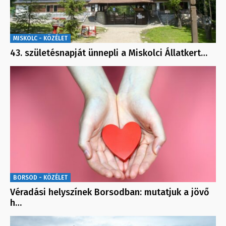
MISKOLC - KÖZÉLET
43. születésnapját ünnepli a Miskolci Állatkert…
BORSOD - KÖZÉLET
Véradási helyszínek Borsodban: mutatjuk a jövő
h…