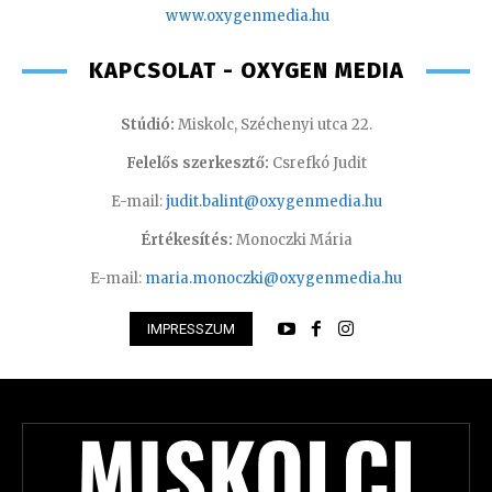
www.oxyge
nmedia.hu
KAPCSOLAT - OXYGEN MEDIA
Stúdió:
Miskolc, Széchenyi utca 22.
Felelős szerkesztő:
Csrefkó Judit
E-mail:
judit.balint@oxygenmedia.hu
Értékesítés:
Monoczki Mária
E-mail:
maria.monoczki@oxygenmedia.hu
IMPRESSZUM