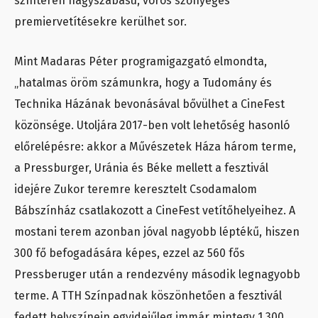
színtéren nagyszabású, vörös szőnyeges
premiervetítésekre kerülhet sor.
Mint Madaras Péter programigazgató elmondta,
„hatalmas öröm számunkra, hogy a Tudomány és
Technika Házának bevonásával bővülhet a CineFest
közönsége. Utoljára 2017-ben volt lehetőség hasonló
előrelépésre: akkor a Művészetek Háza három terme,
a Pressburger, Uránia és Béke mellett a fesztivál
idejére Zukor teremre keresztelt Csodamalom
Bábszínház csatlakozott a CineFest vetítőhelyeihez. A
mostani terem azonban jóval nagyobb léptékű, hiszen
300 fő befogadására képes, ezzel az 560 fős
Pressberuger után a rendezvény második legnagyobb
terme. A TTH Színpadnak köszönhetően a fesztivál
fedett helyszínein egyidejűleg immár mintegy 1.300