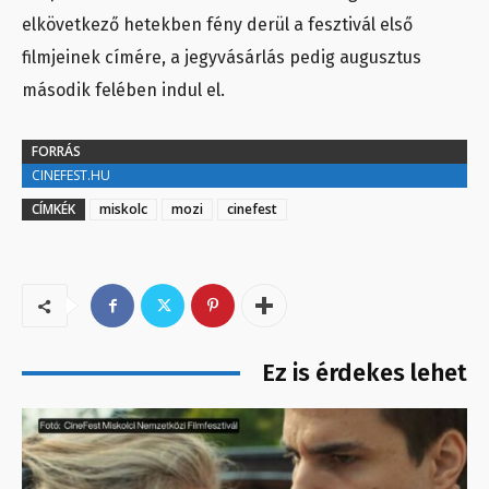
elkövetkező hetekben fény derül a fesztivál első
filmjeinek címére, a jegyvásárlás pedig augusztus
második felében indul el.
FORRÁS
CINEFEST.HU
CÍMKÉK
miskolc
mozi
cinefest
Ez is érdekes lehet