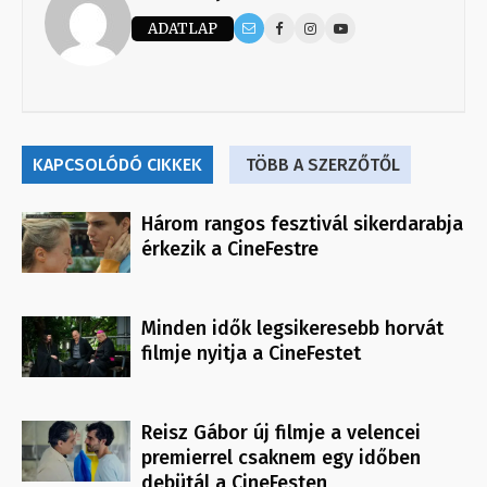
ADATLAP
KAPCSOLÓDÓ CIKKEK
TÖBB A SZERZŐTŐL
Három rangos fesztivál sikerdarabja
érkezik a CineFestre
Minden idők legsikeresebb horvát
filmje nyitja a CineFestet
Reisz Gábor új filmje a velencei
premierrel csaknem egy időben
debütál a CineFesten