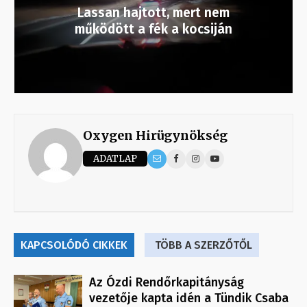
Lassan hajtott, mert nem
működött a fék a kocsiján
Oxygen Hirügynökség
ADATLAP
KAPCSOLÓDÓ CIKKEK
TÖBB A SZERZŐTŐL
Az Ózdi Rendőrkapitányság
vezetője kapta idén a Tündik Csaba