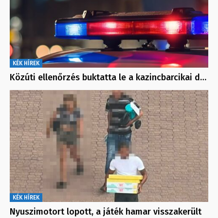
KÉK HÍREK
Közúti ellenőrzés buktatta le a kazincbarcikai d…
KÉK HÍREK
Nyuszimotort lopott, a játék hamar visszakerült