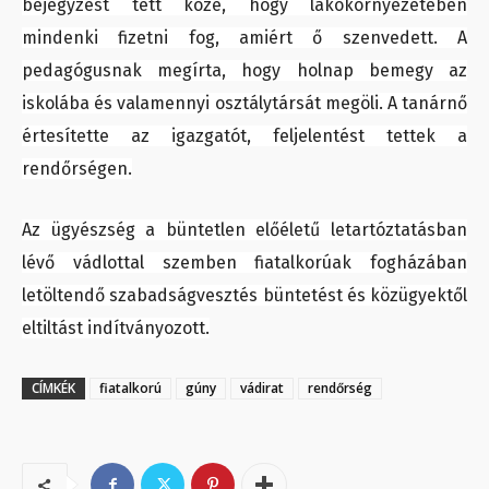
bejegyzést tett közé, hogy lakókörnyezetében
mindenki fizetni fog, amiért ő szenvedett. A
pedagógusnak megírta, hogy holnap bemegy az
iskolába és valamennyi osztálytársát megöli. A tanárnő
értesítette az igazgatót, feljelentést tettek a
rendőrségen.
Az ügyészség a büntetlen előéletű letartóztatásban
lévő vádlottal szemben fiatalkorúak fogházában
letöltendő szabadságvesztés büntetést és közügyektől
eltiltást indítványozott.
CÍMKÉK
fiatalkorú
gúny
vádirat
rendőrség