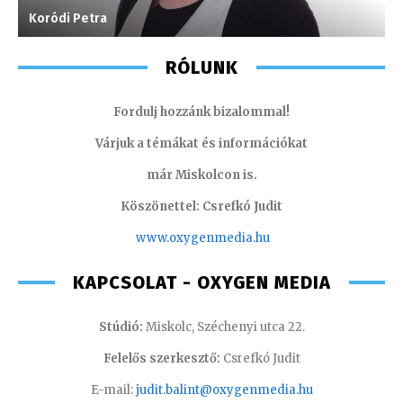
Koródi Petra
T
RÓLUNK
Fordulj hozzánk bizalommal!
Várjuk a témákat és információkat
már Miskolcon is.
Köszönettel: Csrefkó Judit
www.oxyge
nmedia.hu
KAPCSOLAT - OXYGEN MEDIA
Stúdió:
Miskolc, Széchenyi utca 22.
Felelős szerkesztő:
Csrefkó Judit
E-mail:
judit.balint@oxygenmedia.hu