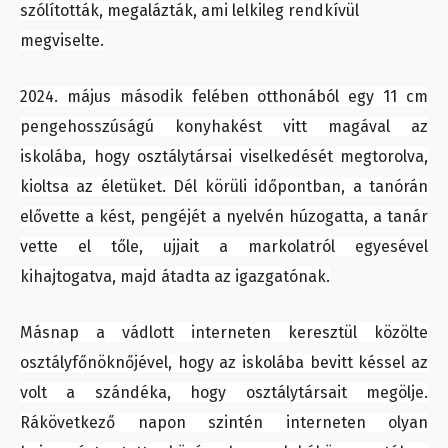
szólították, megalázták, ami lelkileg rendkívül
megviselte.
2024. május második felében otthonából egy 11 cm
pengehosszúságú konyhakést vitt magával az
iskolába, hogy osztálytársai viselkedését megtorolva,
kioltsa az életüket. Dél körüli időpontban, a tanórán
elővette a kést, pengéjét a nyelvén húzogatta, a tanár
vette el tőle, ujjait a markolatról egyesével
kihajtogatva, majd átadta az igazgatónak.
Másnap a vádlott interneten keresztül közölte
osztályfőnöknőjével, hogy az iskolába bevitt késsel az
volt a szándéka, hogy osztálytársait megölje.
Rákövetkező napon szintén interneten olyan