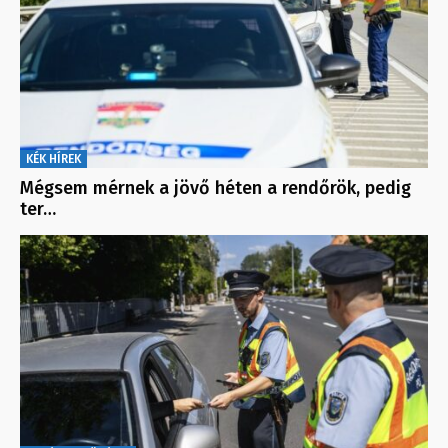
KÉK HÍREK
Mégsem mérnek a jövő héten a rendőrök, pedig
ter…