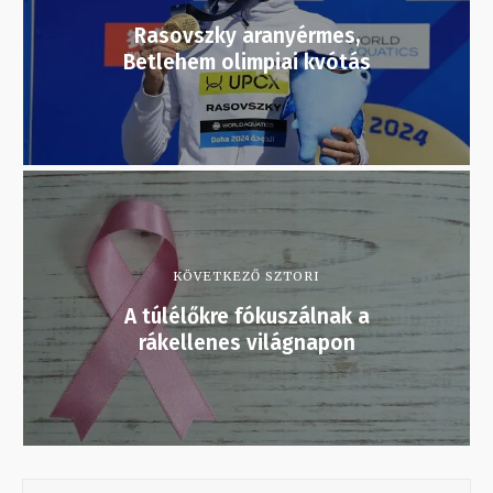
Rasovszky aranyérmes,
Betlehem olimpiai kvótás
KÖVETKEZŐ SZTORI
A túlélőkre fókuszálnak a
rákellenes világnapon