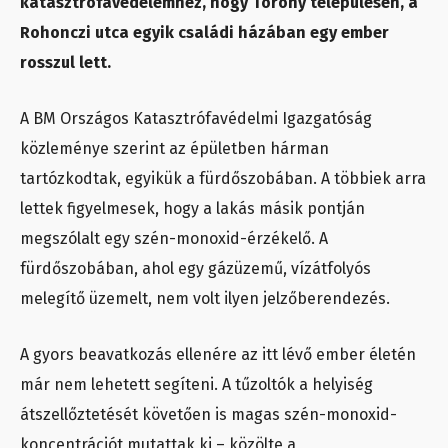
katasztrófavédelemhez, hogy Torony településen, a
Rohonczi utca egyik családi házában egy ember
rosszul lett.
A BM Országos Katasztrófavédelmi Igazgatóság
közleménye szerint az épületben hárman
tartózkodtak, egyikük a fürdőszobában. A többiek arra
lettek figyelmesek, hogy a lakás másik pontján
megszólalt egy szén-monoxid-érzékelő. A
fürdőszobában, ahol egy gázüzemű, vízátfolyós
melegítő üzemelt, nem volt ilyen jelzőberendezés.
A gyors beavatkozás ellenére az itt lévő ember életén
már nem lehetett segíteni. A tűzoltók a helyiség
átszellőztetését követően is magas szén-monoxid-
koncentrációt mutattak ki – közölte a