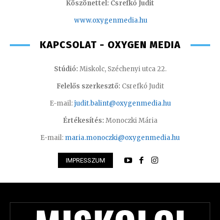
Köszönettel: Csrefkó Judit
www.oxyge
nmedia.hu
KAPCSOLAT - OXYGEN MEDIA
Stúdió:
Miskolc, Széchenyi utca 22.
Felelős szerkesztő:
Csrefkó Judit
E-mail:
judit.balint@oxygenmedia.hu
Értékesítés:
Monoczki Mária
E-mail:
maria.monoczki@oxygenmedia.hu
IMPRESSZUM