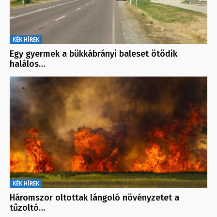
KÉK HÍREK
Egy gyermek a bükkábrányi baleset ötödik
halálos…
KÉK HÍREK
Háromszor oltottak lángoló növényzetet a
tűzoltó…