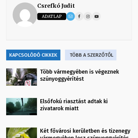
Csrefkó Judit
ADATLAP
KAPCSOLÓDÓ CIKKEK
TÖBB A SZERZŐTŐL
Több vármegyében is végeznek
szúnyoggyérítést
Elsőfokú riasztást adtak ki
zivatarok miatt
Két fővárosi kerületben és tizenegy