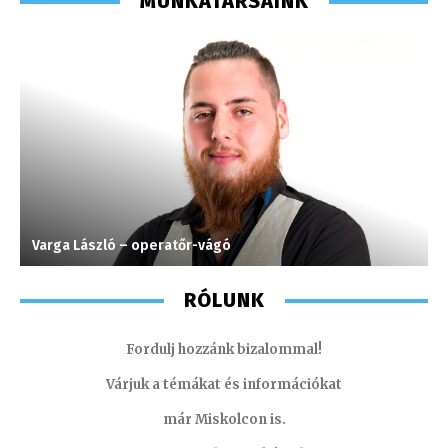
MUNKATÁRSAINK
Varga László – operatőr-vágó
G
RÓLUNK
Fordulj hozzánk bizalommal!
Várjuk a témákat és információkat
már Miskolcon is.