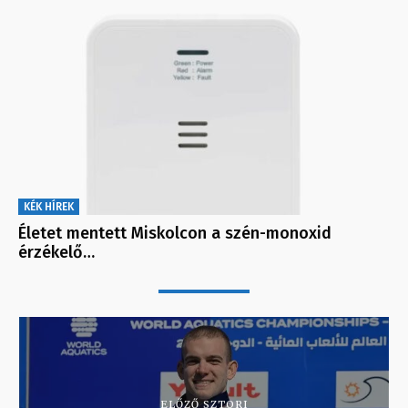
KÉK HÍREK
Életet mentett Miskolcon a szén-monoxid
érzékelő…
ELŐZŐ SZTORI