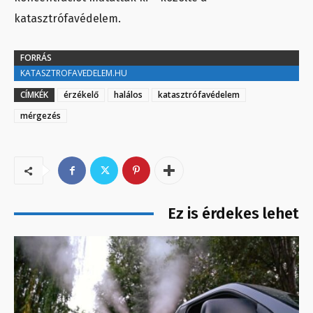
katasztrófavédelem.
FORRÁS
KATASZTROFAVEDELEM.HU
CÍMKÉK
érzékelő
halálos
katasztrófavédelem
mérgezés
Ez is érdekes lehet