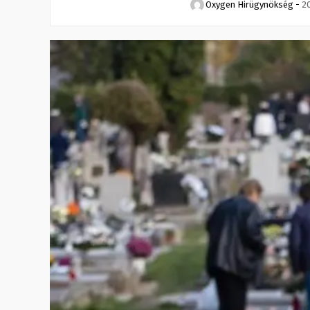
Oxygen Hirügynökség
-
20