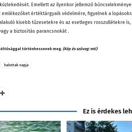
 közlekedését. Emellett az ilyenkor jellemző bűncselekménye
 emlékezőket értéktárgyaik védelmére, figyelnek a lopásokr
alakuló kisebb tűzesetekre és az esetleges rosszullétekre is,
vagy a biztosítás parancsnokát .
méltósággal történhessenek meg.
(Kép és szöveg: mti)
halottak napja
Ez is érdekes le