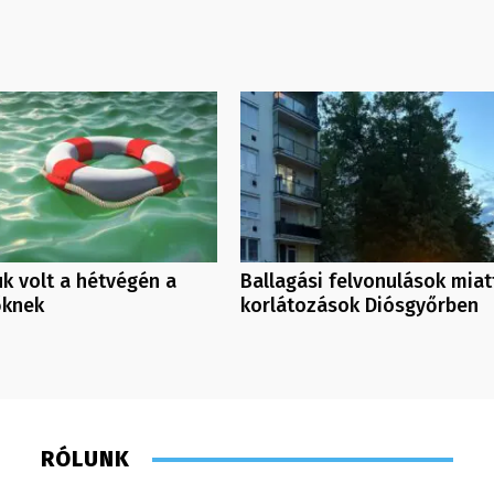
k volt a hétvégén a
Ballagási felvonulások miat
őknek
korlátozások Diósgyőrben
RÓLUNK