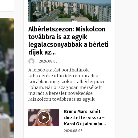
Albérletszezon: Miskolcon
továbbra is az egyik
legalacsonyabbak a bérleti
díjak az...
2026.08.06.
A felsőoktatási ponthatárok
kihirdetése után idén elmaradt a
korábban megszokott albérletpiaci
roham. Bár országosan mérsékelt
maradt a kereslet növekedése,
Miskolcon továbbra is az egyik...
Bruno Mars ismét
duettel tér vissza –
Karol G új albumán...
2026.08.06.