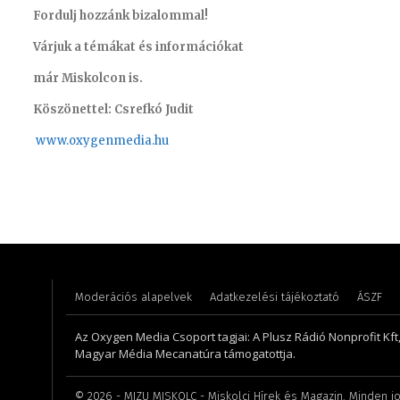
Fordulj hozzánk bizalommal!
Várjuk a témákat és információkat
már Miskolcon is.
Köszönettel: Csrefkó Judit
www.oxyge
nmedia.hu
Varga László – operatőr-vágó
Asztalo
Moderációs alapelvek
Adatkezelési tájékoztató
ÁSZF
Az Oxygen Media Csoport tagjai: A Plusz Rádió Nonprofit Kft
Magyar Média Mecanatúra támogatottja.
©
2026
- MIZU MISKOLC - Miskolci Hírek és Magazin. Minden jo