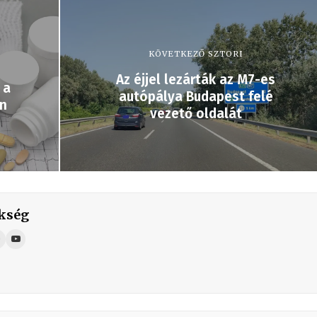
KÖVETKEZŐ SZTORI
Az éjjel lezárták az M7-es
 a
autópálya Budapest felé
en
vezető oldalát
kség