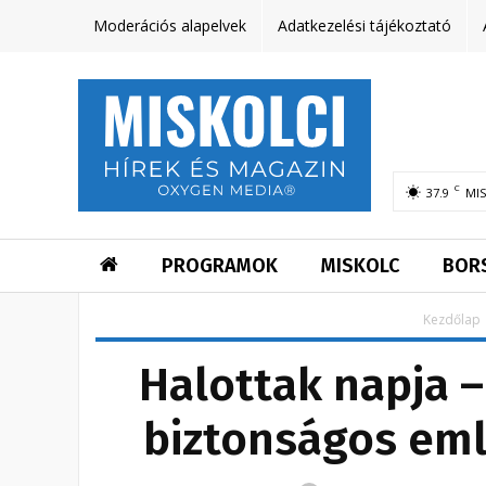
Moderációs alapelvek
Adatkezelési tájékoztató
C
37.9
MI
PROGRAMOK
MISKOLC
BOR
Kezdőlap
Halottak napja –
biztonságos em