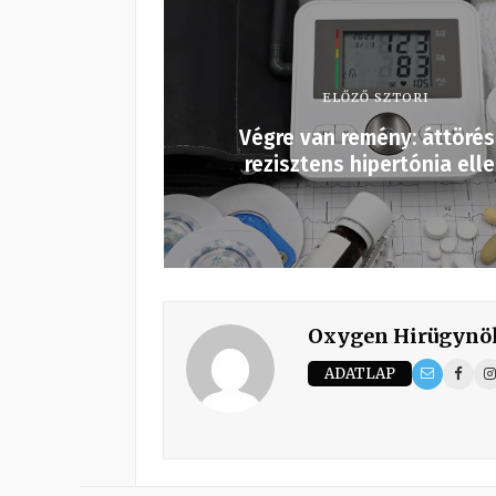
ELŐZŐ SZTORI
Végre van remény: áttörés
rezisztens hipertónia ell
Oxygen Hirügynö
ADATLAP