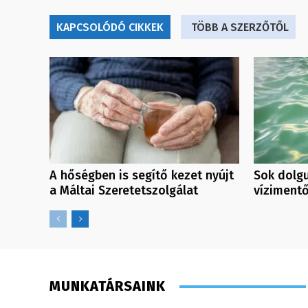
KAPCSOLÓDÓ CIKKEK
TÖBB A SZERZŐTŐL
A hőségben is segítő kezet nyújt
Sok dolgu
a Máltai Szeretetszolgálat
víziment
MUNKATÁRSAINK