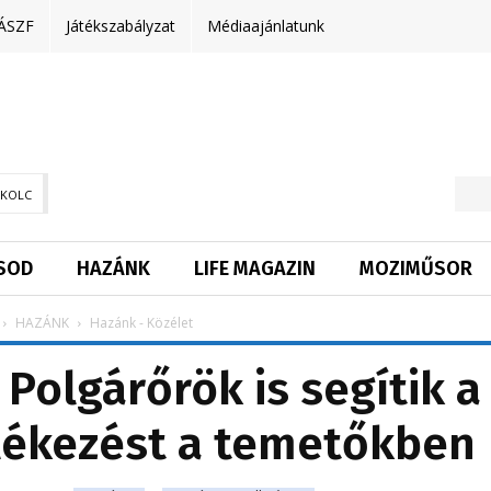
ÁSZF
Játékszabályzat
Médiaajánlatunk
SKOLC
SOD
HAZÁNK
LIFE MAGAZIN
MOZIMŰSOR
HAZÁNK
Hazánk - Közélet
 Polgárőrök is segítik a
lékezést a temetőkben