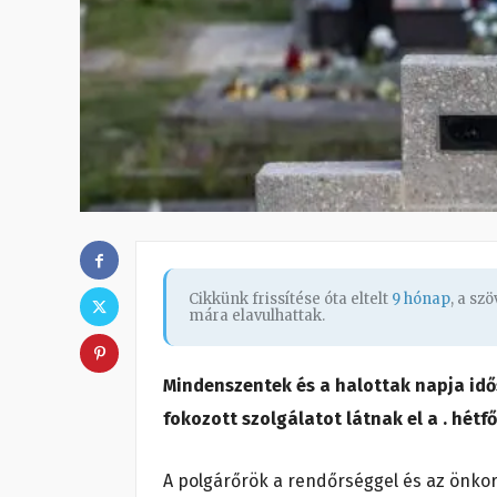
Cikkünk frissítése óta eltelt
9 hónap
, a sz
mára elavulhattak.
Mindenszentek és a halottak napja id
fokozott szolgálatot látnak el a . hétfő
A polgárőrök a rendőrséggel és az önko