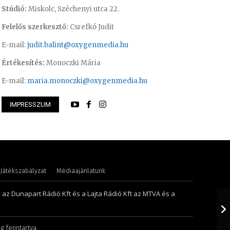
Stúdió:
Miskolc, Széchenyi utca 22.
Felelős szerkesztő:
Csrefkó Judit
E-mail:
judit.balint@oxygenmedia.hu
Értékesítés:
Monoczki Mária
E-mail:
maria.monoczki@oxygenmedia.hu
IMPRESSZUM
s Anna
Meronka Péter – p
Játékszabályzat
Médiaajánlatunk
, az Dunapart Rádió Kft és a Lajta Rádió Kft az MTVA és a
g fenntartva.