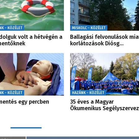
NK - KÖZÉLET
MISKOLC - KÖZÉLET
dolguk volt a hétvégén a
Ballagási felvonulások mia
mentőknek
korlátozások Diósg…
NK - KÖZÉLET
HAZÁNK - KÖZÉLET
mentés egy percben
35 éves a Magyar
Ökumenikus Segélyszervez