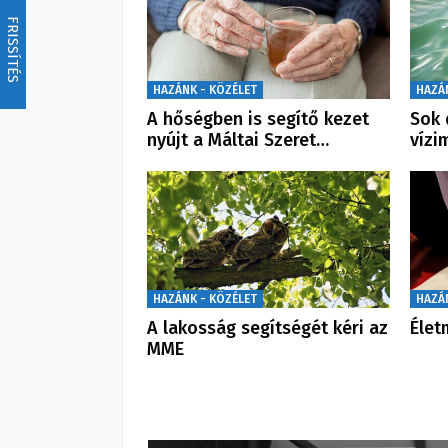
FRISSÍTÉS
HAZÁNK - KÖZÉLET
HAZÁ
A hőségben is segítő kezet
Sok 
nyújt a Máltai Szeret…
vízi
HAZÁNK - KÖZÉLET
HAZÁ
A lakosság segítségét kéri az
Élet
MME