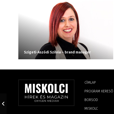
Szigeti-Aszódi Szilvia – brand manager
CÍMLAP
PROGRAM KERESŐ
BORSOD
MISKOLC