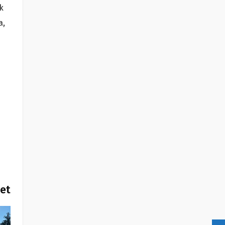
k
a,
het