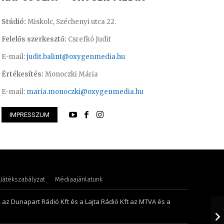
Stúdió:
Miskolc, Széchenyi utca 22.
Felelős szerkesztő:
Csrefkó Judit
E-mail:
judit.balint@oxygenmedia.hu
Értékesítés:
Monoczki Mária
E-mail:
maria.monoczki@oxygenmedia.hu
IMPRESSZUM
 Zsuzsa – műsorvezető, riporter
Tóth Bálint – oper
Játékszabályzat
Médiaajánlatunk
, az Dunapart Rádió Kft és a Lajta Rádió Kft az MTVA és a