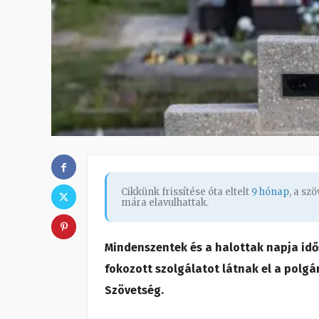
Cikkünk frissítése óta eltelt
9 hónap
, a sz
mára elavulhattak.
Mindenszentek és a halottak napja id
fokozott szolgálatot látnak el a polg
Szövetség.