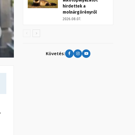
alkotópályázatot
hirdettek a
molnárgörényről
2026.08.07.
Követés:
r