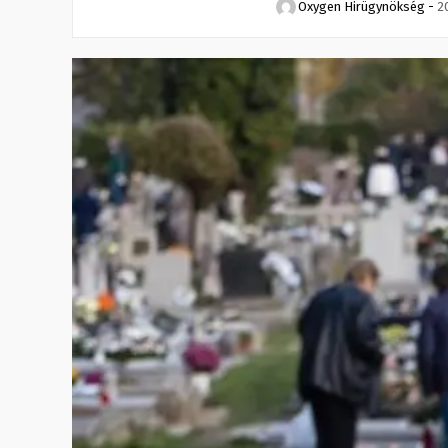
Oxygen Hirügynökség
-
2