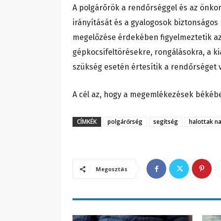
A polgárőrök a rendőrséggel és az önko
irányítását és a gyalogosok biztonságos
megelőzése érdekében figyelmeztetik az
gépkocsifeltörésekre, rongálásokra, a ki
szükség esetén értesítik a rendőrséget 
A cél az, hogy a megemlékezések békéb
CÍMKÉK
polgárőrség
segítség
halottak n
Megosztás