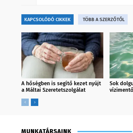
KAPCSOLÓDÓ CIKKEK
TÖBB A SZERZŐTŐL
A hőségben is segítő kezet nyújt
Sok dolgu
a Máltai Szeretetszolgálat
víziment
MUNKATÁRSAINK