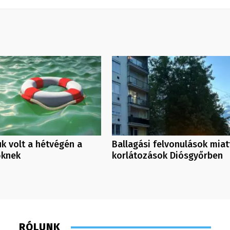
k volt a hétvégén a
Ballagási felvonulások miat
őknek
korlátozások Diósgyőrben
RÓLUNK