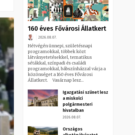
160 éves Fővárosi Állatkert
2026.08.07.
Hétvégén ünnepi, születésnapi
programokkal, többek közt
látványetetésekkel, tematikus
sétákkal, színpadi és családi
programokkal, bábszínházzal várja a
közönséget a 160 éves Fővárosi
Állatkert. Vasárnap lesz...
Igazgatási szünet lesz
a miskolci
polgármesteri
hivatalban
2026.08.07.
Országos