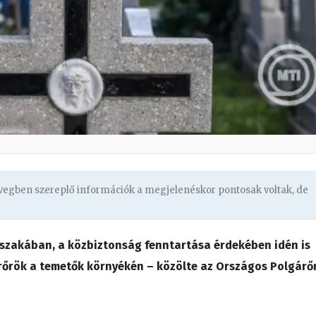
övegben szereplő információk a megjelenéskor pontosak voltak, de
őszakában, a közbiztonság fenntartása érdekében idén is
árőrök a temetők környékén – közölte az Országos Polgárő