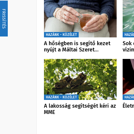
FRISSÍTÉS
HAZÁNK - KÖZÉLET
HAZÁ
A hőségben is segítő kezet
Sok 
nyújt a Máltai Szeret…
vízi
HAZÁNK - KÖZÉLET
HAZÁ
A lakosság segítségét kéri az
Élet
MME