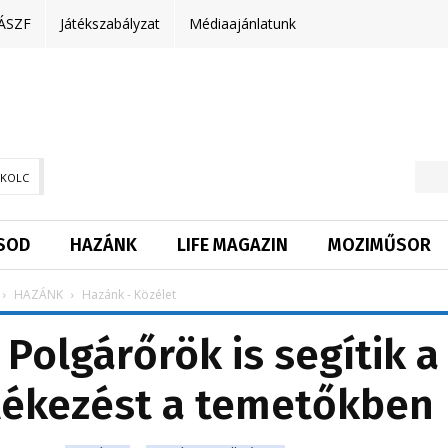
ÁSZF
Játékszabályzat
Médiaajánlatunk
SKOLC
SOD
HAZÁNK
LIFE MAGAZIN
MOZIMŰSOR
HAZÁNK
Hazánk - Közélet
 Polgárőrök is segítik a
lékezést a temetőkben