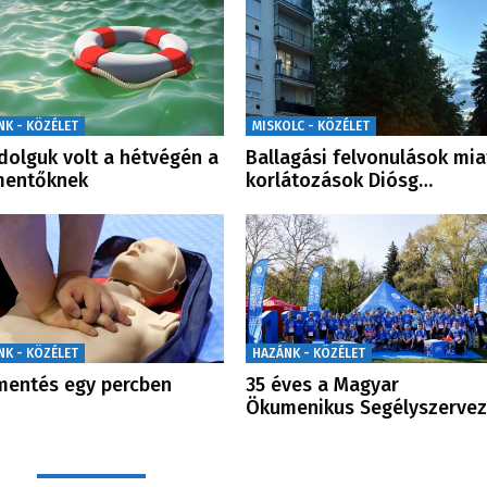
NK - KÖZÉLET
MISKOLC - KÖZÉLET
dolguk volt a hétvégén a
Ballagási felvonulások mia
mentőknek
korlátozások Diósg…
NK - KÖZÉLET
HAZÁNK - KÖZÉLET
mentés egy percben
35 éves a Magyar
Ökumenikus Segélyszervez