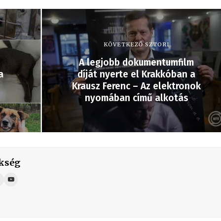
KÖVETKEZŐ SZTORI
A legjobb dokumentumfilm
a
díját nyerte el Krakkóban a
Krausz Ferenc – Az elektronok
nyomában című alkotás
kség