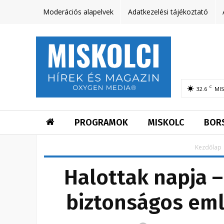
Moderációs alapelvek
Adatkezelési tájékoztató
C
32.6
MI
PROGRAMOK
MISKOLC
BOR
Kezdőlap
Halottak napja –
biztonságos em