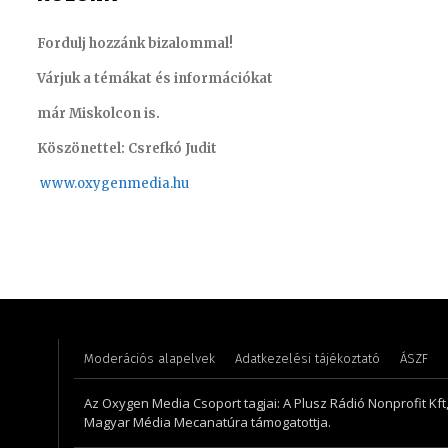
Fordulj hozzánk bizalommal!
Várjuk a témákat és információkat
már Miskolcon is.
Köszönettel: Csrefkó Judit
www.oxyge
nmedia.hu
Süli Gabriella – sales manager
Scharek
Moderációs alapelvek
Adatkezelési tájékoztató
ÁSZF
Az Oxygen Media Csoport tagjai: A Plusz Rádió Nonprofit Kft
Magyar Média Mecanatúra támogatottja.