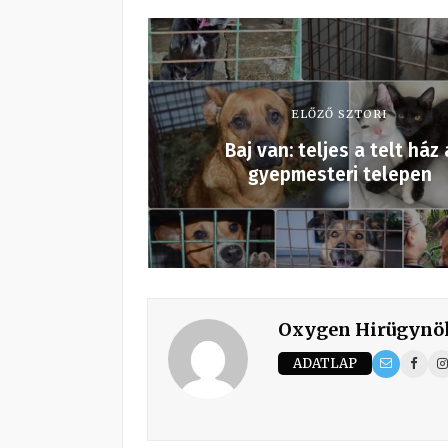
ELŐZŐ SZTORI
Baj van: teljes a telt ház 
gyepmesteri telepen
Oxygen Hirügynö
ADATLAP