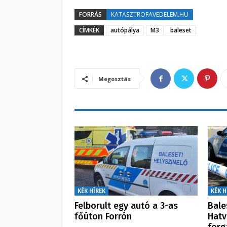
FORRÁS
KATASZTROFAVEDELEM.HU
CÍMKÉK
autópálya
M3
baleset
Megosztás
KÉK HÍREK
KÉK H
Felborult egy autó a 3-as
Bale
főúton Forrón
Hatv