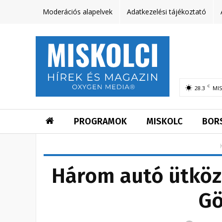
Moderációs alapelvek
Adatkezelési tájékoztató
C
28.3
MI
PROGRAMOK
MISKOLC
BOR
Három autó ütköz
Gö