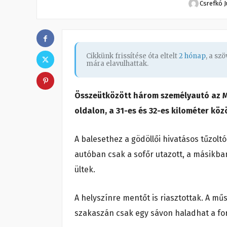
Csrefkó J
Cikkünk frissítése óta eltelt
2 hónap
, a sz
mára elavulhattak.
Összeütközött három személyautó az M3
oldalon, a 31-es és 32-es kilométer köz
A balesethez a gödöllői hivatásos tűzoltó
autóban csak a sofőr utazott, a másikb
ültek.
A helyszínre mentőt is riasztottak. A mű
szakaszán csak egy sávon haladhat a forg