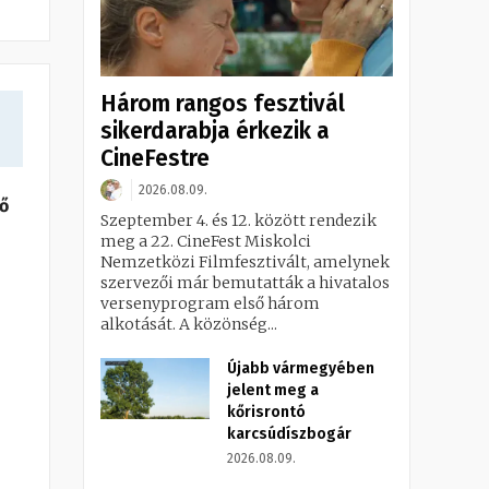
Három rangos fesztivál
sikerdarabja érkezik a
CineFestre
2026.08.09.
ő
Szeptember 4. és 12. között rendezik
meg a 22. CineFest Miskolci
Nemzetközi Filmfesztivált, amelynek
szervezői már bemutatták a hivatalos
versenyprogram első három
alkotását. A közönség...
Újabb vármegyében
jelent meg a
kőrisrontó
karcsúdíszbogár
2026.08.09.