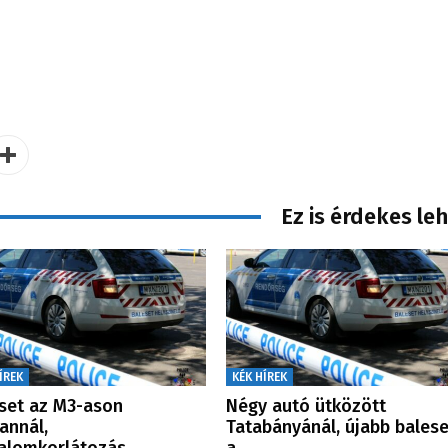
Ez is érdekes le
ÍREK
KÉK HÍREK
set az M3-ason
Négy autó ütközött
annál,
Tatabányánál, újabb balese