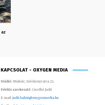
 az
KAPCSOLAT - OXYGEN MEDIA
Stúdió:
Miskolc, Széchenyi utca 22.
Felelős szerkesztő:
Csrefkó Judit
E-mail:
judit.balint@oxygenmedia.hu