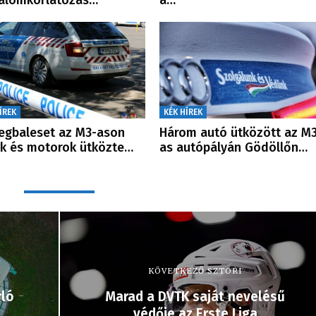
alomkorlátozás…
a…
ÍREK
KÉK HÍREK
gbaleset az M3-ason
Három autó ütközött az M3
k és motorok ütközte…
as autópályán Gödöllőn…
KÖVETKEZŐ SZTORI
rló
Marad a DVTK saját nevelésű
védője az Erste Liga