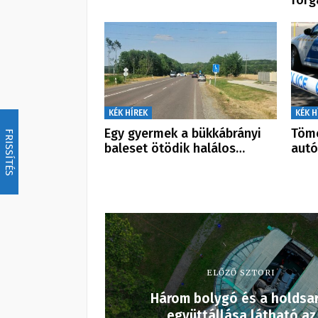
forg
KÉK HÍREK
KÉK H
Egy gyermek a bükkábrányi
Töme
FRISSÍTÉS
baleset ötödik halálos…
autó
ELŐZŐ SZTORI
Három bolygó és a holdsa
együttállása látható az