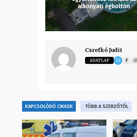
alkonyati égbolton
Csrefkó Judit
ADATLAP
KAPCSOLÓDÓ CIKKEK
TÖBB A SZERZŐTŐL