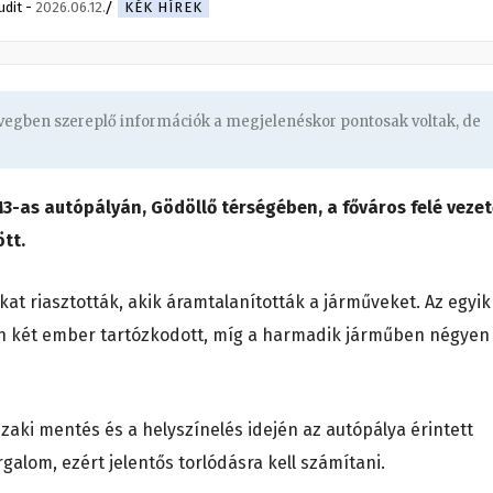
udit
-
2026.06.12.
KÉK HÍREK
övegben szereplő információk a megjelenéskor pontosak voltak, de
-as autópályán, Gödöllő térségében, a főváros felé vezet
ött.
kat riasztották, akik áramtalanították a járműveket. Az egyik
an két ember tartózkodott, míg a harmadik járműben négyen
szaki mentés és a helyszínelés idején az autópálya érintett
alom, ezért jelentős torlódásra kell számítani.