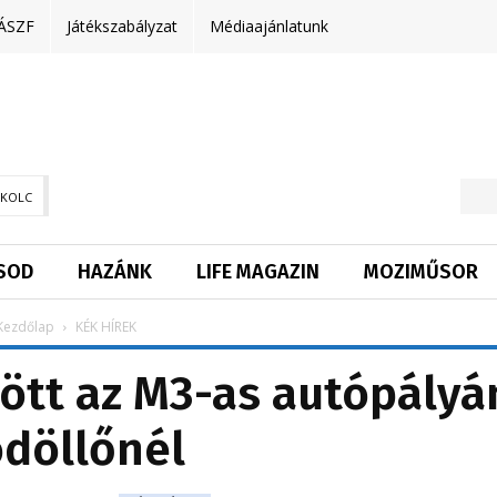
ÁSZF
Játékszabályzat
Médiaajánlatunk
SKOLC
SOD
HAZÁNK
LIFE MAGAZIN
MOZIMŰSOR
Kezdőlap
KÉK HÍREK
ött az M3-as autópályá
döllőnél