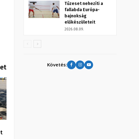
Tűzeset nehezíti a
fallabda Európa-
bajnokság
előkészületeit
2026.08.09.
Követés:
het
t