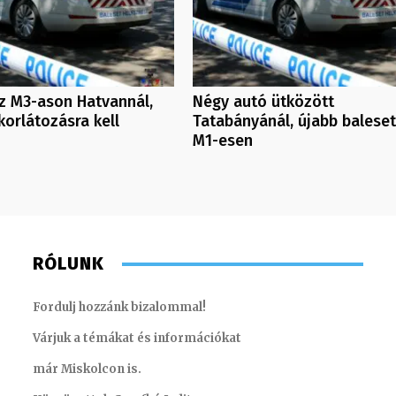
z M3-ason Hatvannál,
Négy autó ütközött
orlátozásra kell
Tatabányánál, újabb baleset
M1-esen
RÓLUNK
Fordulj hozzánk bizalommal!
Várjuk a témákat és információkat
már Miskolcon is.