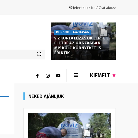
Jelentkezz be / Csatlakozz
BORSOD - GAZDASÁG
VÍZKORLÁTOZÁSOK LÉPTEK
ÉLETBE AZ ORSZÁGBAN,
MISKOLC KÖRNYÉKÉT IS
ÉRINTIK
KIEMELT
NEKED AJÁNLJUK