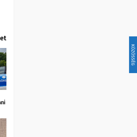
het
KÖZÖSSÉG
ani