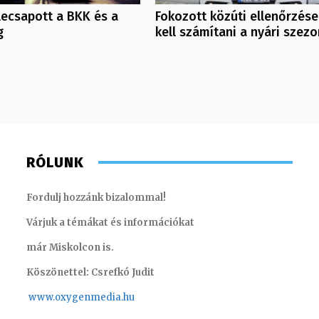
 lecsapott a BKK és a
Fokozott közúti ellenőrzése
g
kell számítani a nyári szez
RÓLUNK
Fordulj hozzánk bizalommal!
Várjuk a témákat és információkat
már Miskolcon is.
Köszönettel: Csrefkó Judit
www.oxyge
nmedia.hu