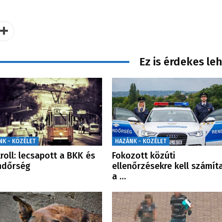
Ez is érdekes le
NK - KÖZÉLET
HAZÁNK - KÖZÉLET
roll: lecsapott a BKK és
Fokozott közúti
ndőrség
ellenőrzésekre kell számít
a …