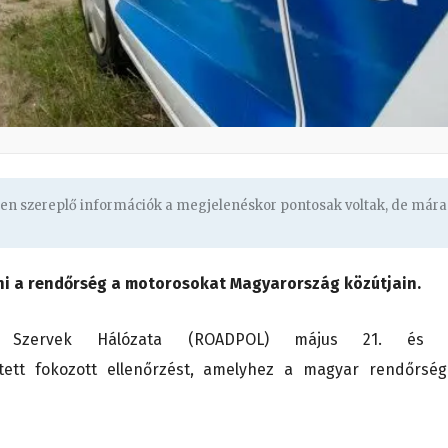
ben szereplő információk a megjelenéskor pontosak voltak, de mára
ni a rendőrség a motorosokat Magyarország közútjain.
ti Szervek Hálózata (ROADPOL) május 21. és 
etett fokozott ellenőrzést, amelyhez a magyar rendőrség