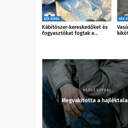
KÉK HÍREK
KÉK H
Kábítószer-kereskedőket és
Vasú
fogyasztókat fogtak e…
kikö
ELŐZŐ SZTORI
Megvakította a hajléktala