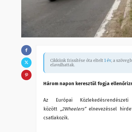
Cikkünk frissítése óta eltelt
1 év
, a szöveg
elavulhattak.
Három napon keresztül fogja ellenőriz
Az Európai Közlekedésrendésze
között
„2Wheelers”
elnevezéssel hird
csatlakozik.