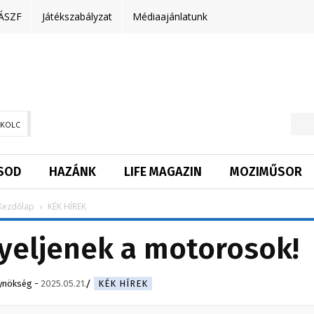
ÁSZF
Játékszabályzat
Médiaajánlatunk
SKOLC
SOD
HAZÁNK
LIFE MAGAZIN
MOZIMŰSOR
Kezdőlap
KÉK HÍREK
yeljenek a motorosok!
ynökség
-
2025.05.21.
KÉK HÍREK