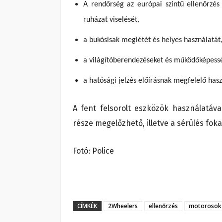
A rendőrség az európai szintű ellenőrzés
ruházat viselését,
a bukósisak meglétét és helyes használatát
a világítóberendezéseket és működőképess
a hatósági jelzés előírásnak megfelelő hasz
A fent felsorolt eszközök használatáv
része megelőzhető, illetve a sérülés fok
Fotó: Police
CÍMKÉK
2Wheelers
ellenőrzés
motorosok