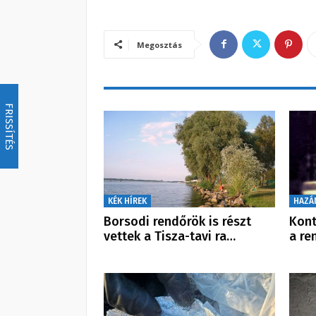
Megosztás
FRISSÍTÉS
KÉK HÍREK
HAZÁ
Borsodi rendőrök is részt
Kont
vettek a Tisza-tavi ra…
a re