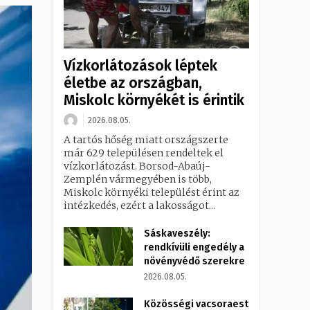
Vízkorlátozások léptek
életbe az országban,
Miskolc környékét is érintik
2026.08.05.
A tartós hőség miatt országszerte
már 629 településen rendeltek el
vízkorlátozást. Borsod-Abaúj-
Zemplén vármegyében is több,
Miskolc környéki települést érint az
intézkedés, ezért a lakosságot...
Sáskaveszély:
rendkívüli engedély a
növényvédő szerekre
2026.08.05.
Közösségi vacsoraest