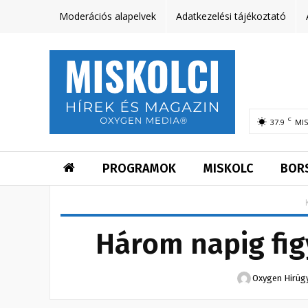
Moderációs alapelvek
Adatkezelési tájékoztató
C
37.9
MI
PROGRAMOK
MISKOLC
BOR
Három napig fig
Oxygen Hirüg