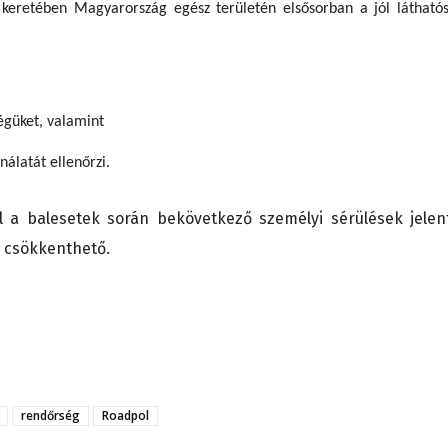
 keretében Magyarország egész területén elsősorban a jól látható
,
égüket, valamint
nálatát ellenőrzi.
al a balesetek során bekövetkező személyi sérülések jelen
a csökkenthető.
rendőrség
Roadpol