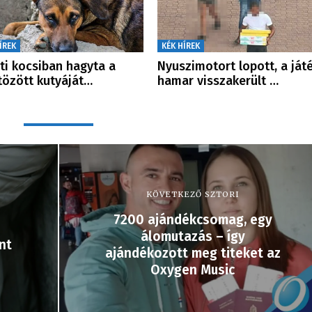
ÍREK
KÉK HÍREK
ti kocsiban hagyta a
Nyuszimotort lopott, a ját
tözött kutyáját…
hamar visszakerült …
KÖVETKEZŐ SZTORI
7200 ajándékcsomag, egy
álomutazás – így
nt
ajándékozott meg titeket az
Oxygen Music