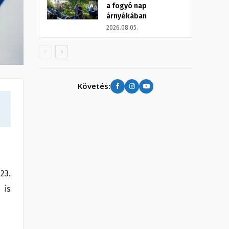
a fogyó nap
árnyékában
2026.08.05.
Követés:
23.
 is