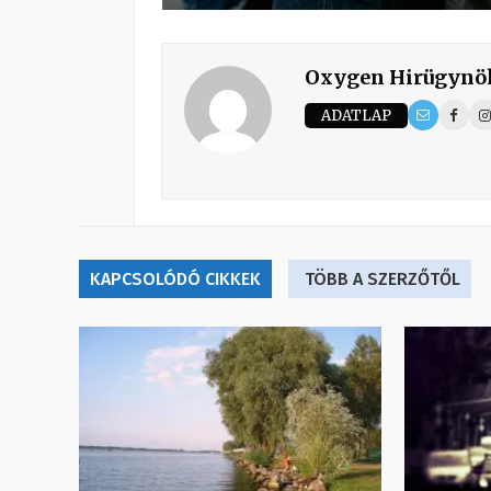
Oxygen Hirügynö
ADATLAP
KAPCSOLÓDÓ CIKKEK
TÖBB A SZERZŐTŐL