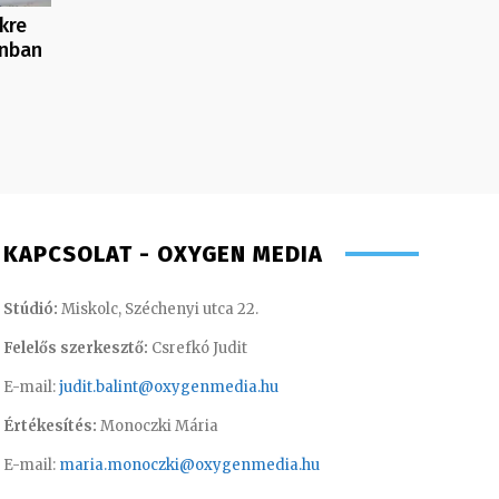
kre
onban
KAPCSOLAT - OXYGEN MEDIA
Stúdió:
Miskolc, Széchenyi utca 22.
Felelős szerkesztő:
Csrefkó Judit
E-mail:
judit.balint@oxygenmedia.hu
Értékesítés:
Monoczki Mária
E-mail:
maria.monoczki@oxygenmedia.hu