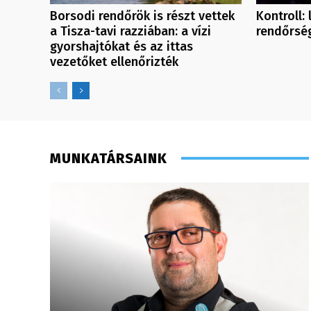
Borsodi rendőrök is részt vettek
Kontroll:
a Tisza-tavi razziában: a vízi
rendőrsé
gyorshajtókat és az ittas
vezetőket ellenőrizték
MUNKATÁRSAINK