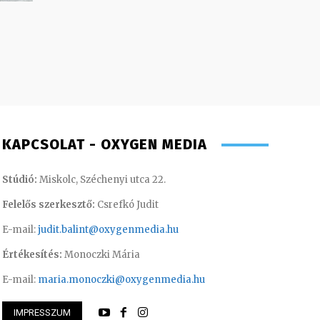
KAPCSOLAT - OXYGEN MEDIA
Stúdió:
Miskolc, Széchenyi utca 22.
Felelős szerkesztő:
Csrefkó Judit
E-mail:
judit.balint@oxygenmedia.hu
Értékesítés:
Monoczki Mária
E-mail:
maria.monoczki@oxygenmedia.hu
IMPRESSZUM
ászló – operatőr-vágó
Farkasdi Gyula – t