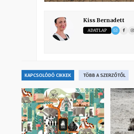
Kiss Bernadett
ADATLAP
KAPCSOLÓDÓ CIKKEK
TÖBB A SZERZŐTŐL