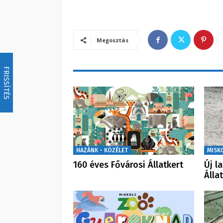
Megosztás
FRISSÍTÉS
HAZÁNK - KÖZÉLET
MISK
160 éves Fővárosi Állatkert
Új l
Álla