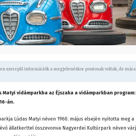
ben szereplő információk a megjelenéskor pontosak voltak, de mára
as Matyi vidámparkba az Éjszaka a vidámparkban program:
 16-án.
parkja Lúdas Matyi néven 1960. május elsején nyitotta meg a
vő állatkerttel összevonva Nagyerdei Kultúrpark néven vár