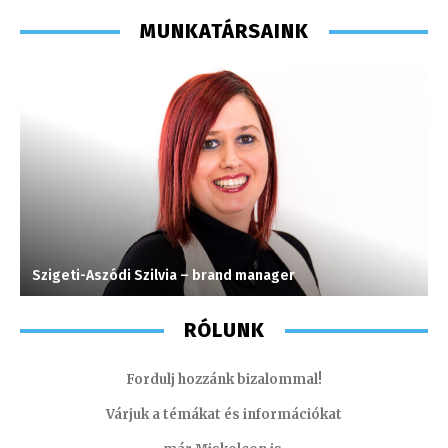
MUNKATÁRSAINK
Szigeti-Aszódi Szilvia – brand manager
T
RÓLUNK
Fordulj hozzánk bizalommal!
Várjuk a témákat és információkat