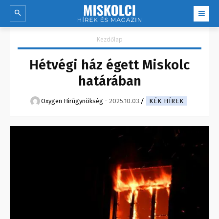
Kezdőlap
Hétvégi ház égett Miskolc
határában
Oxygen Hirügynökség
-
2025.10.03.
KÉK HÍREK