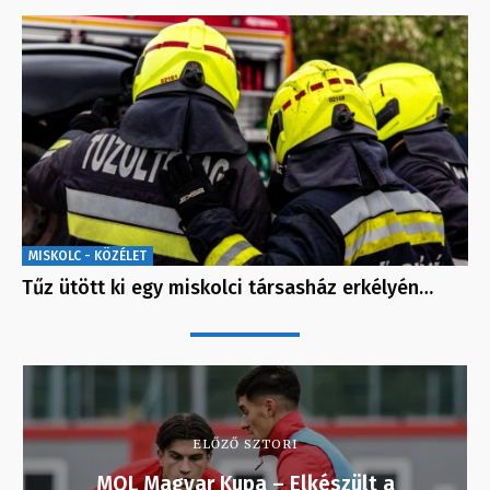
MISKOLC - KÖZÉLET
Tűz ütött ki egy miskolci társasház erkélyén…
ELŐZŐ SZTORI
MOL Magyar Kupa – Elkészült a