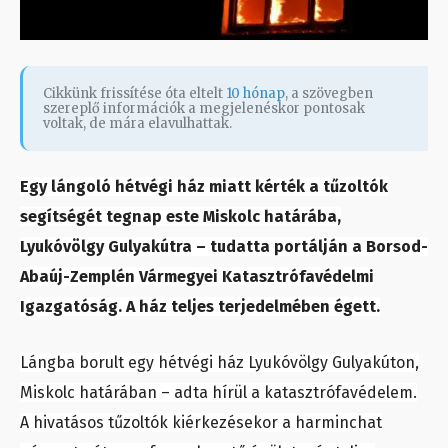
Cikkünk frissítése óta eltelt
10 hónap
, a szövegben
szereplő információk a megjelenéskor pontosak
voltak, de mára elavulhattak.
Egy lángoló hétvégi ház miatt kérték a tűzoltók
segítségét tegnap este Miskolc határába,
Lyukóvölgy Gulyakútra – tudatta portálján a Borsod-
Abaúj-Zemplén Vármegyei Katasztrófavédelmi
Igazgatóság. A ház teljes terjedelmében égett.
Lángba borult egy hétvégi ház Lyukóvölgy Gulyakúton,
Miskolc határában – adta hírül a katasztrófavédelem.
A hivatásos tűzoltók kiérkezésekor a harminchat