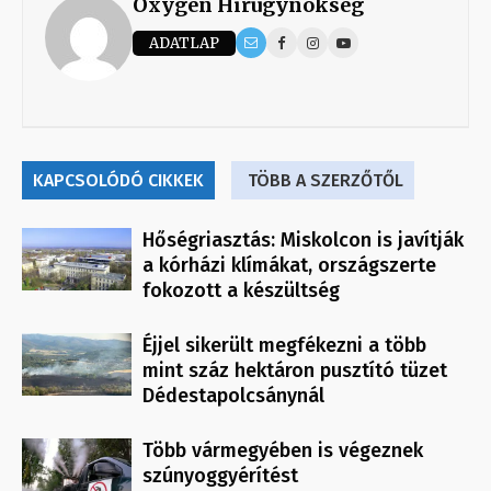
Oxygen Hirügynökség
ADATLAP
KAPCSOLÓDÓ CIKKEK
TÖBB A SZERZŐTŐL
Hőségriasztás: Miskolcon is javítják
a kórházi klímákat, országszerte
fokozott a készültség
Éjjel sikerült megfékezni a több
mint száz hektáron pusztító tüzet
Dédestapolcsánynál
Több vármegyében is végeznek
szúnyoggyérítést