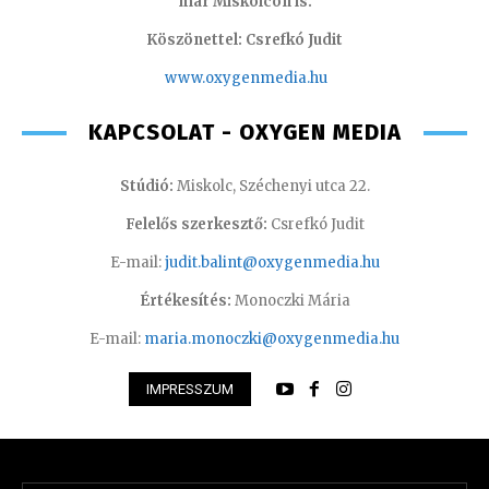
már Miskolcon is.
Köszönettel: Csrefkó Judit
www.oxyge
nmedia.hu
KAPCSOLAT - OXYGEN MEDIA
Stúdió:
Miskolc, Széchenyi utca 22.
Felelős szerkesztő:
Csrefkó Judit
E-mail:
judit.balint@oxygenmedia.hu
Értékesítés:
Monoczki Mária
E-mail:
maria.monoczki@oxygenmedia.hu
IMPRESSZUM