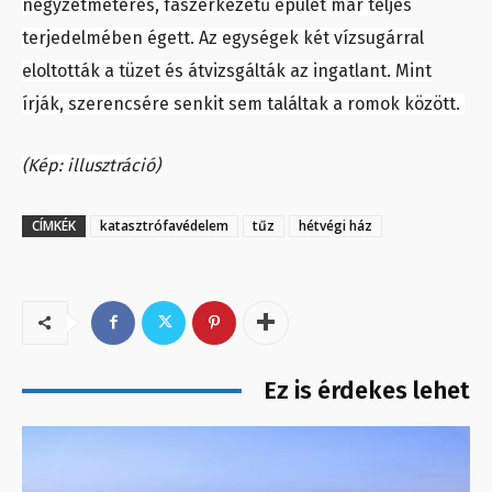
négyzetméteres, faszerkezetű épület már teljes
terjedelmében égett. Az egységek két vízsugárral
eloltották a tüzet és átvizsgálták az ingatlant. Mint
írják, szerencsére senkit sem találtak a romok között.
(Kép: illusztráció)
CÍMKÉK
katasztrófavédelem
tűz
hétvégi ház
Ez is érdekes lehet