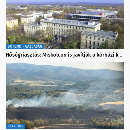
BORSOD - GAZDASÁG
Hőségriasztás: Miskolcon is javítják a kórházi k…
KÉK HÍREK