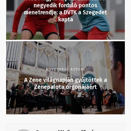
negyedik forduló pontos
menetrendje: a DVTK a Szegedet
kapta
KÖVETKEZŐ SZTORI
A Zene világnapján gyűjtöttek a
Zenepalota orgonájáért