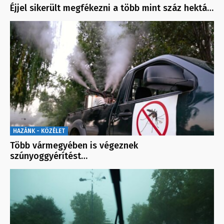
Éjjel sikerült megfékezni a több mint száz hektá…
HAZÁNK - KÖZÉLET
Több vármegyében is végeznek
szúnyoggyérítést…