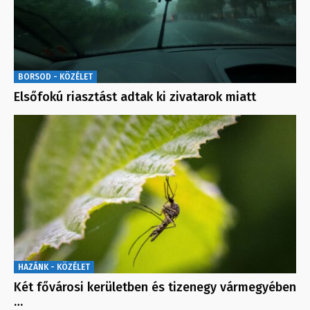
BORSOD - KÖZÉLET
Elsőfokú riasztást adtak ki zivatarok miatt
HAZÁNK - KÖZÉLET
Két fővárosi kerületben és tizenegy vármegyében
…