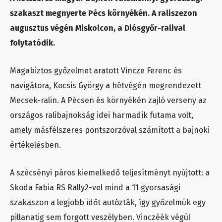
szakaszt megnyerte Pécs környékén. A raliszezon
augusztus végén Miskolcon, a Diósgyőr-ralival
folytatódik.
Magabiztos győzelmet aratott Vincze Ferenc és
navigátora, Kocsis György a hétvégén megrendezett
Mecsek-ralin. A Pécsen és környékén zajló verseny az
országos ralibajnokság idei harmadik futama volt,
amely másfélszeres pontszorzóval számított a bajnoki
értékelésben.
A szécsényi páros kiemelkedő teljesítményt nyújtott: a
Skoda Fabia RS Rally2-vel mind a 11 gyorsasági
szakaszon a legjobb időt autózták, így győzelmük egy
pillanatig sem forgott veszélyben. Vinczéék végül