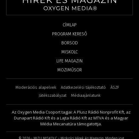
CÍMLAP
PROGRAM KERESŐ
BORSOD
MISKOLC
LIFE MAGAZIN
MOZIMŰSOR
Moderációs alapelvek
Adatkezelési tájékoztató
ÁSZF
Játékszabályzat
Médiaajánlatunk
Az Oxygen Media Csoport tagjai: A Plusz Rádió Nonprofit Kft, az
Dunapart Rádió Kft és a Lajta Rádió Kft az MTVA és a Magyar
Média Mecanatúra támogatottja.
©
2026
- MIZU MISKOLC - Miskolci Hírek és Magazin. Minden jog