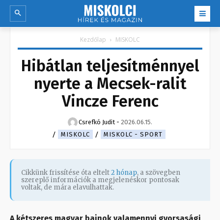
Kezdőlap
MISKOLC
Hibátlan teljesítménnyel
nyerte a Mecsek-ralit
Vincze Ferenc
Csrefkó Judit
-
2026.06.15.
MISKOLC
MISKOLC - SPORT
Cikkünk frissítése óta eltelt
2 hónap
, a szövegben
szereplő információk a megjelenéskor pontosak
voltak, de mára elavulhattak.
A kétszeres magyar bajnok valamennyi gyorsasági