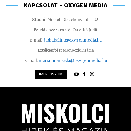
KAPCSOLAT - OXYGEN MEDIA
Stúdió:
Miskolc, Széchenyi utca 22.
Felelős szerkesztő:
Csrefkó Judit
E-mail:
judit.balint@oxygenmedia.hu
Értékesítés:
Monoczki Mária
E-mail:
maria.monoczki@oxygenmedia.hu
IMPRESSZUM