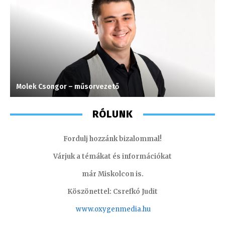
Molek Csongor – műsorvezető
K
RÓLUNK
Fordulj hozzánk bizalommal!
Várjuk a témákat és információkat
már Miskolcon is.
Köszönettel: Csrefkó Judit
www.oxyge
nmedia.hu