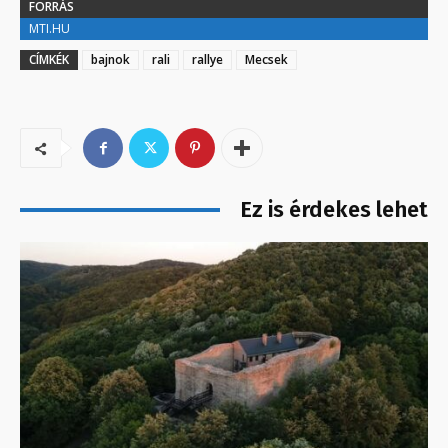
FORRÁS
MTI.HU
CÍMKÉK
bajnok
rali
rallye
Mecsek
Ez is érdekes lehet