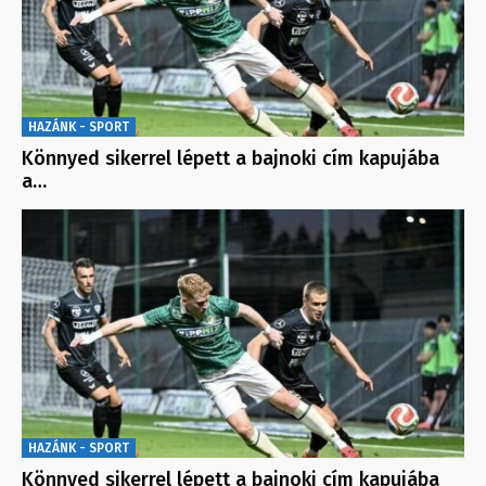
HAZÁNK - SPORT
Könnyed sikerrel lépett a bajnoki cím kapujába
a…
HAZÁNK - SPORT
Könnyed sikerrel lépett a bajnoki cím kapujába