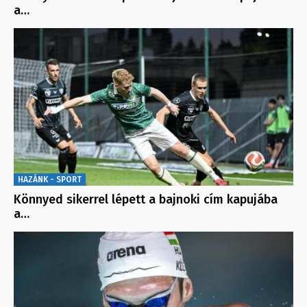
a…
HAZÁNK - SPORT
Könnyed sikerrel lépett a bajnoki cím kapujába
a…