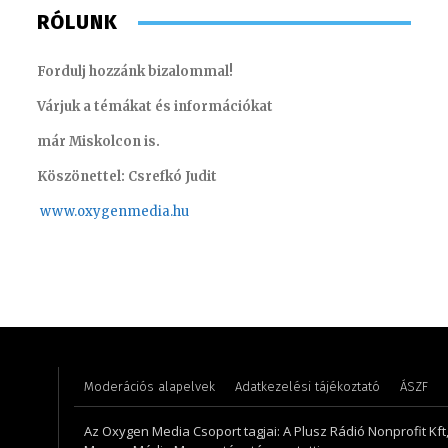
RÓLUNK
Fordulj hozzánk bizalommal!
Várjuk a témákat és információkat
már Miskolcon is.
Köszönettel: Csrefkó Judit
www.oxyge
nmedia.hu
Imre Rebeka – marketing gyakornok
Molek C
Moderációs alapelvek
Adatkezelési tájékoztató
ÁSZF
Az Oxygen Media Csoport tagjai: A Plusz Rádió Nonprofit Kft