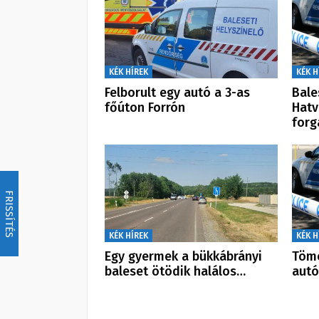
KÉK HÍREK
KÉK H
Felborult egy autó a 3-as
Bale
főúton Forrón
Hatv
forg
FRISSÍTÉS
KÉK HÍREK
KÉK H
Egy gyermek a bükkábrányi
Töme
baleset ötödik halálos…
autó