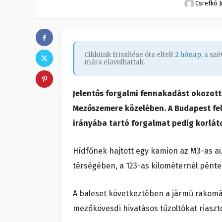
Csrefkó J
Cikkünk frissítése óta eltelt
2 hónap
, a sz
mára elavulhattak.
Jelentős forgalmi fennakadást okozot
Mezőszemere közelében. A Budapest felé
irányába tartó forgalmat pedig korlát
Hídfőnek hajtott egy kamion az M3-as a
térségében, a 123-as kilométernél pénte
A baleset következtében a jármű rakomán
mezőkövesdi hivatásos tűzoltókat riasz