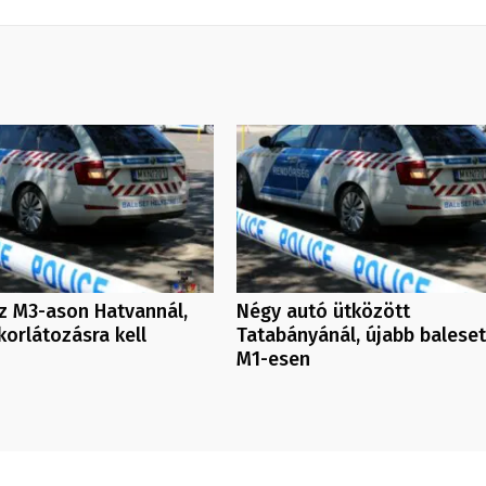
z M3-ason Hatvannál,
Négy autó ütközött
orlátozásra kell
Tatabányánál, újabb baleset
M1-esen