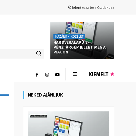
Jelentkezz be / Csatlakozz
HAZÁNK - KÖZÉLET
HARDVERALAPÚ E-
PÉNZTÁRGÉP JELENT MEG A
PIACON
KIEMELT
NEKED AJÁNLJUK