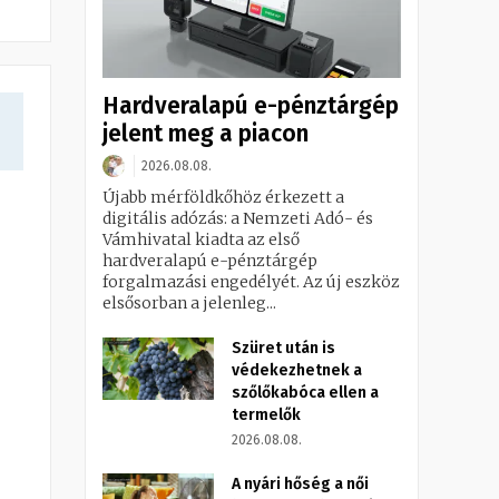
Hardveralapú e-pénztárgép
jelent meg a piacon
2026.08.08.
Újabb mérföldkőhöz érkezett a
digitális adózás: a Nemzeti Adó- és
Vámhivatal kiadta az első
hardveralapú e-pénztárgép
forgalmazási engedélyét. Az új eszköz
elsősorban a jelenleg...
Szüret után is
védekezhetnek a
szőlőkabóca ellen a
termelők
2026.08.08.
A nyári hőség a női