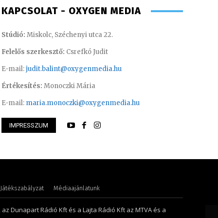
KAPCSOLAT - OXYGEN MEDIA
Stúdió:
Miskolc, Széchenyi utca 22.
Felelős szerkesztő:
Csrefkó Judit
E-mail:
judit.balint@oxygenmedia.hu
Értékesítés:
Monoczki Mária
E-mail:
maria.monoczki@oxygenmedia.hu
IMPRESSZUM
songor – műsorvezető
Kis Gábor – műsorv
Játékszabályzat
Médiaajánlatunk
, az Dunapart Rádió Kft és a Lajta Rádió Kft az MTVA és a