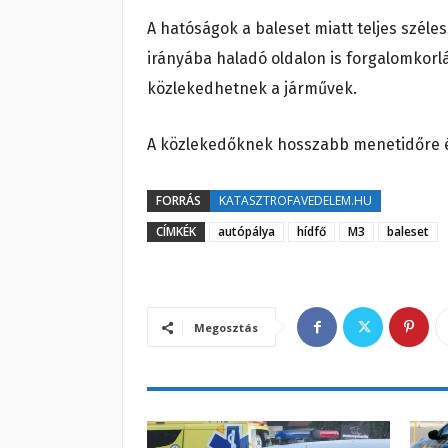
A hatóságok a baleset miatt teljes széle
irányába haladó oldalon is forgalomkorlá
közlekedhetnek a járművek.
A közlekedőknek hosszabb menetidőre és
FORRÁS
KATASZTROFAVEDELEM.HU
CÍMKÉK
autópálya
hídfő
M3
baleset
Megosztás