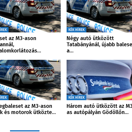
ÍREK
KÉK HÍREK
set az M3-ason
Négy autó ütközött
annál,
Tatabányánál, újabb balese
alomkorlátozás…
a…
ÍREK
KÉK HÍREK
gbaleset az M3-ason
Három autó ütközött az M3
k és motorok ütközte…
as autópályán Gödöllőn…