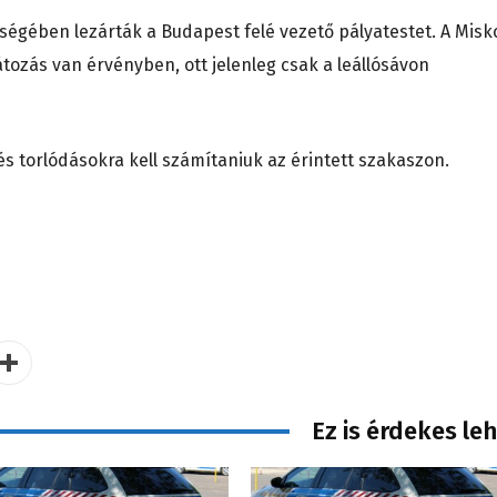
sségében lezárták a Budapest felé vezető pályatestet. A Misk
tozás van érvényben, ott jelenleg csak a leállósávon
 torlódásokra kell számítaniuk az érintett szakaszon.
Ez is érdekes le