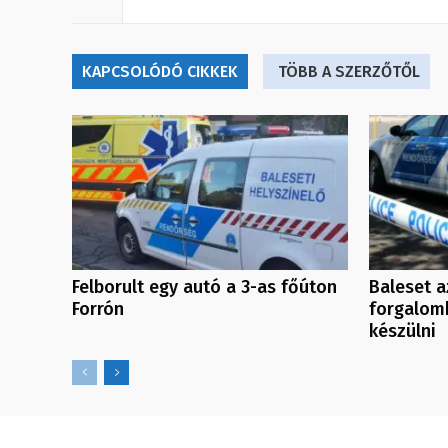
KAPCSOLÓDÓ CIKKEK
TÖBB A SZERZŐTŐL
Felborult egy autó a 3-as főúton
Baleset a
Forrón
forgalomk
készülni