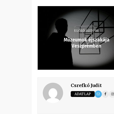
ELŐZŐ SZTORI
Múzeumok éjszakája
Veszprémben
Csrefkó Judit
ADATLAP