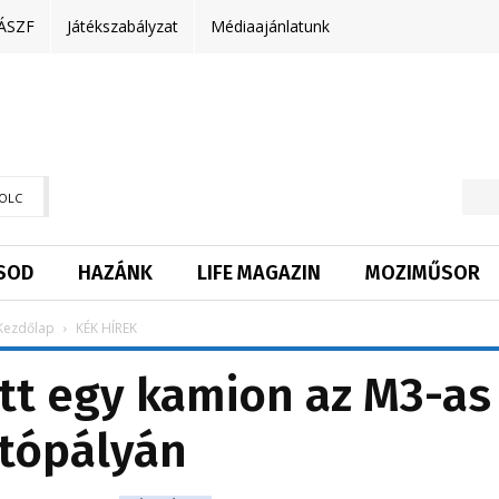
ÁSZF
Játékszabályzat
Médiaajánlatunk
OLC
SOD
HAZÁNK
LIFE MAGAZIN
MOZIMŰSOR
Kezdőlap
KÉK HÍREK
tt egy kamion az M3-as
tópályán