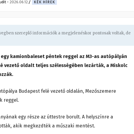
udit
-
2026.06.12.
KÉK HÍREK
övegben szereplő információk a megjelenéskor pontosak voltak, de
t egy kamionbaleset péntek reggel az M3-as autópályán
 vezető oldalt teljes szélességében lezárták, a Miskolc
ozzák.
utópálya Budapest felé vezető oldalán, Mezőszemere
k reggel.
yának egy része az úttestre borult. A helyszínre a
tották, akik megkezdték a műszaki mentést.