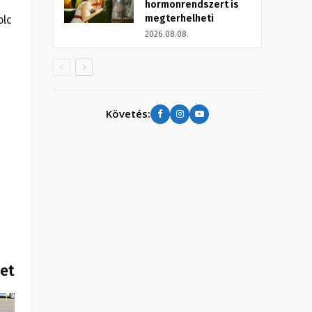
hormonrendszert is
megterhelheti
olc
2026.08.08.
Követés:
het