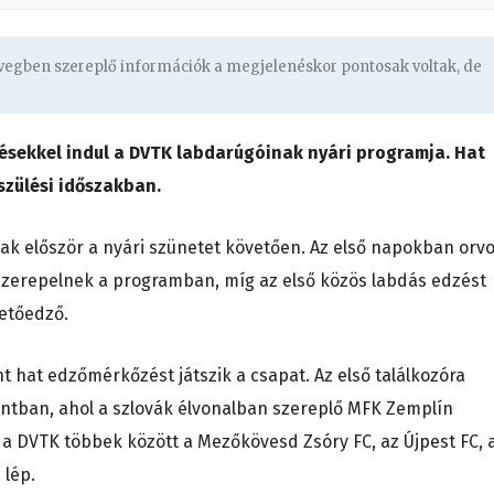
övegben szereplő információk a megjelenéskor pontosak voltak, de
résekkel indul a DVTK labdarúgóinak nyári programja. Hat
szülési időszakban.
nak először a nyári szünetet követően. Az első napokban orvo
k szerepelnek a programban, míg az első közös labdás edzést
zetőedző.
nt hat edzőmérkőzést játszik a csapat. Az első találkozóra
ontban, ahol a szlovák élvonalban szereplő MFK Zemplín
n a DVTK többek között a Mezőkövesd Zsóry FC, az Újpest FC, 
 lép.