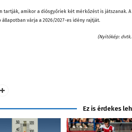
án tartják, amikor a diósgyőriek két mérkőzést is játszanak. A
b állapotban várja a 2026/2027-es idény rajtját.
(Nyitókép: dvtk.
Ez is érdekes le