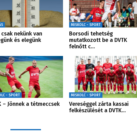
ÁS
MISKOLC - SPORT
csak nekünk van
Borsodi tehetség
günk és elegünk
mutatkozott be a DVTK
felnőtt c…
OLC - SPORT
MISKOLC - SPORT
 – Jönnek a tétmeccsek
Vereséggel zárta kassai
felkészülését a DVTK…