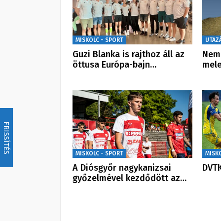
MISKOLC - SPORT
UTAZ
Guzi Blanka is rajthoz áll az
Nem 
öttusa Európa-bajn…
mele
FRISSÍTÉS
MISKOLC - SPORT
MISK
A Diósgyőr nagykanizsai
DVTK
győzelmével kezdődött az…