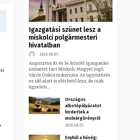
Igazgatási szünet lesz a
miskolci polgármesteri
hivatalban
2026.08.07.
Augusztus 10. és 14. között igazgatási
szünetet tart Miskolc Megyei Jogú
si
Város Önkormányzata. Az ügyintézés
ez idő alatt is elérhető lesz, de csak
ügyeleti...
Országos
alkotópályázatot
hirdettek a
molnárgörényről
a
2026.08.07.
Enyhül a hőség: