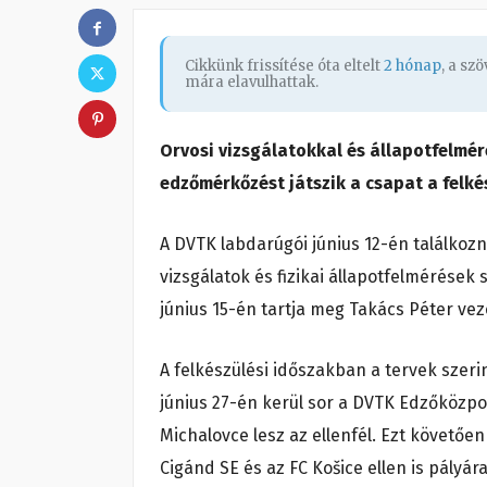
Cikkünk frissítése óta eltelt
2 hónap
, a sz
mára elavulhattak.
Orvosi vizsgálatokkal és állapotfelmé
edzőmérkőzést játszik a csapat a felké
A DVTK labdarúgói június 12-én találkoz
vizsgálatok és fizikai állapotfelmérése
június 15-én tartja meg Takács Péter ve
A felkészülési időszakban a tervek szeri
június 27-én kerül sor a DVTK Edzőközp
Michalovce lesz az ellenfél. Ezt követőe
Cigánd SE és az FC Košice ellen is pályára