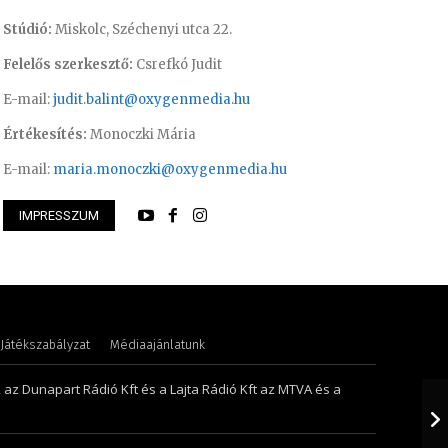
Stúdió:
Miskolc, Széchenyi utca 22.
Felelős szerkesztő:
Csrefkó Judit
E-mail:
judit.balint@oxygenmedia.hu
Értékesítés:
Monoczki Mária
E-mail:
maria.monoczki@oxygenmedia.hu
IMPRESSZUM
thi Csaba – szerkesztő-riporter
Szabó Döníz – sal
Játékszabályzat
Médiaajánlatunk
, az Dunapart Rádió Kft és a Lajta Rádió Kft az MTVA és a