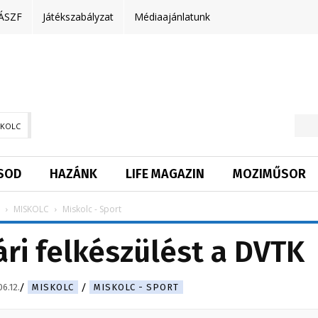
ÁSZF
Játékszabályzat
Médiaajánlatunk
SKOLC
SOD
HAZÁNK
LIFE MAGAZIN
MOZIMŰSOR
MISKOLC
Miskolc - Sport
ri felkészülést a DVTK
6.12.
MISKOLC
MISKOLC - SPORT