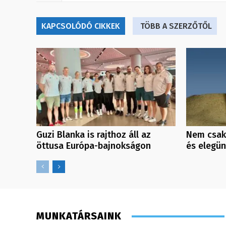
KAPCSOLÓDÓ CIKKEK
TÖBB A SZERZŐTŐL
Guzi Blanka is rajthoz áll az
Nem csak
öttusa Európa-bajnokságon
és elegü
MUNKATÁRSAINK