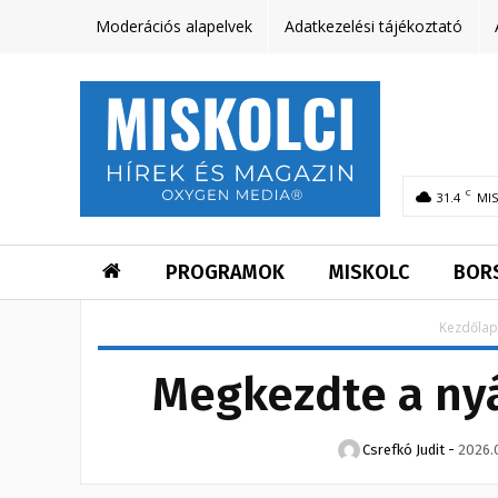
Moderációs alapelvek
Adatkezelési tájékoztató
C
31.4
MI
PROGRAMOK
MISKOLC
BOR
Kezdőlap
Megkezdte a nyá
Csrefkó Judit
-
2026.0