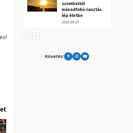
szombattól
másodfokú riasztás
lép életbe
2026.08.07.
eu)
Követés:
het