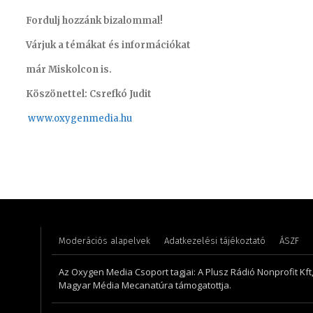
Fordulj hozzánk bizalommal!
Várjuk a témákat és információkat
már Miskolcon is.
Köszönettel: Csrefkó Judit
www.oxyge
nmedia.hu
Turi Szilvia- könyvelési asszisztens
Szentgá
Moderációs alapelvek
Adatkezelési tájékoztató
ÁSZF
Az Oxygen Media Csoport tagjai: A Plusz Rádió Nonprofit Kft
Magyar Média Mecanatúra támogatottja.