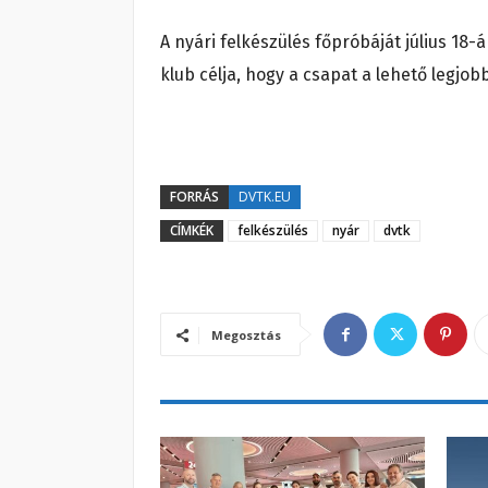
A nyári felkészülés főpróbáját július 18-
klub célja, hogy a csapat a lehető legjob
FORRÁS
DVTK.EU
CÍMKÉK
felkészülés
nyár
dvtk
Megosztás