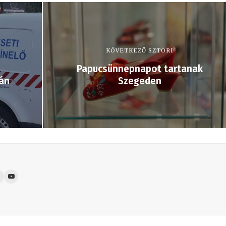
KÖVETKEZŐ SZTORI
Papucsünnepnapot tartanak
án
Szegeden