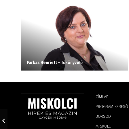
Farkas Henriett – főkönyvelő
CÍMLAP
PROGRAM KERESŐ
BORSOD
MISKOLC