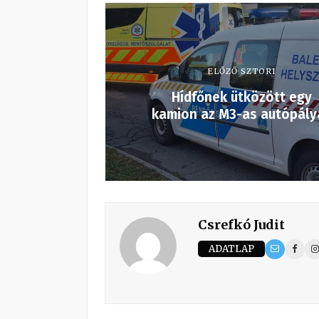
ELŐZŐ SZTORI
Hídfőnek ütközött egy
kamion az M3-as autópály
Csrefkó Judit
ADATLAP