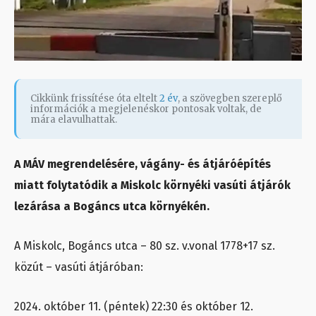
Cikkünk frissítése óta eltelt
2 év
, a szövegben szereplő
információk a megjelenéskor pontosak voltak, de
mára elavulhattak.
A MÁV megrendelésére, vágány- és átjáróépítés
miatt folytatódik a Miskolc környéki vasúti átjárók
lezárása a Bogáncs utca környékén.
A Miskolc, Bogáncs utca – 80 sz. v.vonal 1778+17 sz.
közút – vasúti átjáróban:
2024. október 11. (péntek) 22:30 és október 12.