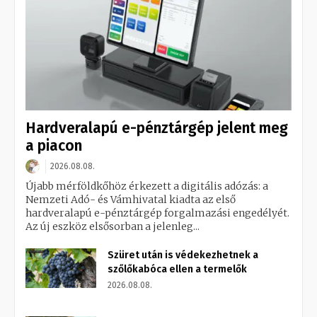
Hardveralapú e-pénztárgép jelent meg
a piacon
2026.08.08.
Újabb mérföldkőhöz érkezett a digitális adózás: a
Nemzeti Adó- és Vámhivatal kiadta az első
hardveralapú e-pénztárgép forgalmazási engedélyét.
Az új eszköz elsősorban a jelenleg...
Szüret után is védekezhetnek a
szőlőkabóca ellen a termelők
2026.08.08.