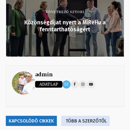
KÖVETKEZŐ SZTORI
Közönségdíjat nyert a MiReHu a
fenntarthatóságért
admin
ADATLAP
KAPCSOLÓDÓ CIKKEK
TÖBB A SZERZŐTŐL