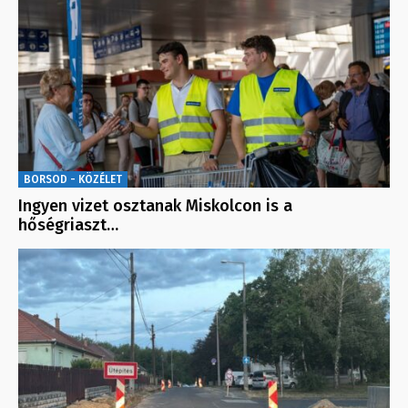
BORSOD - KÖZÉLET
Ingyen vizet osztanak Miskolcon is a
hőségriaszt…