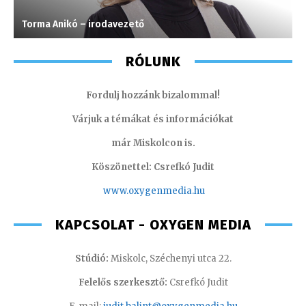
Torma Anikó – irodavezető
G
RÓLUNK
Fordulj hozzánk bizalommal!
Várjuk a témákat és információkat
már Miskolcon is.
Köszönettel: Csrefkó Judit
www.oxyge
nmedia.hu
KAPCSOLAT - OXYGEN MEDIA
Stúdió:
Miskolc, Széchenyi utca 22.
Felelős szerkesztő:
Csrefkó Judit