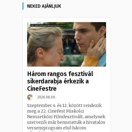
NEKED AJÁNLJUK
Három rangos fesztivál
sikerdarabja érkezik a
CineFestre
2026.08.09.
Szeptember 4. és 12. között rendezik
meg a 22. CineFest Miskolci
Nemzetközi Filmfesztivált, amelynek
szervezői már bemutatták a hivatalos
versenyprogram első három