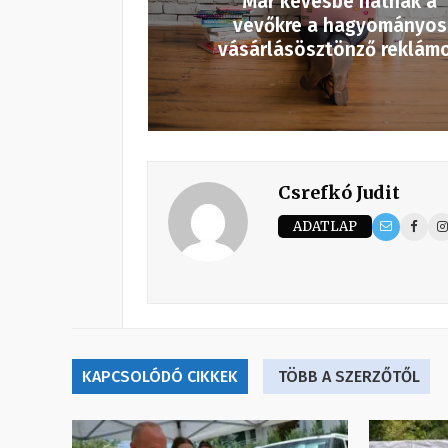
Már kevésbé hatnak a
vevőkre a hagyományos
vásárlásösztönző reklám
Csrefkó Judit
ADATLAP
KAPCSOLÓDÓ CIKKEK
TÖBB A SZERZŐTŐL