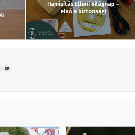
Hamisítás Elleni Világnap –
első a biztonság!
ok