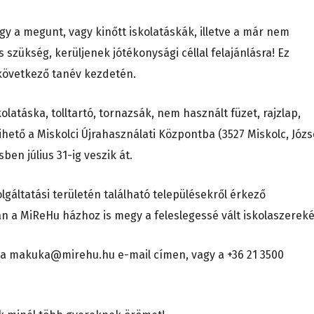
y a megunt, vagy kinőtt iskolatáskák, illetve a már nem
 szükség, kerüljenek jótékonysági céllal felajánlásra! Ez
következő tanév kezdetén.
latáska, tolltartó, tornazsák, nem használt füzet, rajzlap,
ihető a Miskolci Újrahasználati Központba (3527 Miskolc, Józs
sben július 31-ig veszik át.
lgáltatási területén található településekről érkező
n a MiReHu házhoz is megy a feleslegessé vált iskolaszereké
 a makuka@mirehu.hu e-mail címen, vagy a +36 21 3500