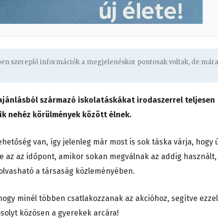
gben szereplő információk a megjelenéskor pontosak voltak, de már
ajánlásból származó iskolatáskákat irodaszerrel teljesen
kik nehéz körülmények között élnek.
hetőség van, így jelenleg már most is sok táska várja, hogy ú
ge az az időpont, amikor sokan megválnak az addig használt,
– olvasható a társaság közleményében.
 hogy minél többen csatlakozzanak az akcióhoz, segítve ezzel
osolyt közösen a gyerekek arcára!