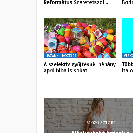
Református Szeretetszol…
Bodr
HAZÁNK - KÖZÉLET
MISK
A szelektív gyűjtésnél néhány
Több
apró hiba is sokat…
ital
ELŐZŐ SZTORI