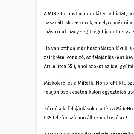
A MIReHu most mindenkit arra biztat, hog
használt iskolaszerek, amelyre már nincs
másoknak nagy segítséget jelenthet az 
Ha van otthon már használaton kívüli isko
zsírkréta, vonalzó, az felajánlásként bev
Attila utca 65.), ahol azokat az idei gyűjté
Miskolcról és a MiReHu Nonprofit Kft. szo
felajánlások esetén külön egyeztetés utá
Kérdések, felajánlások esetén a MiReHu
035 telefonszámon áll rendelkezésre!