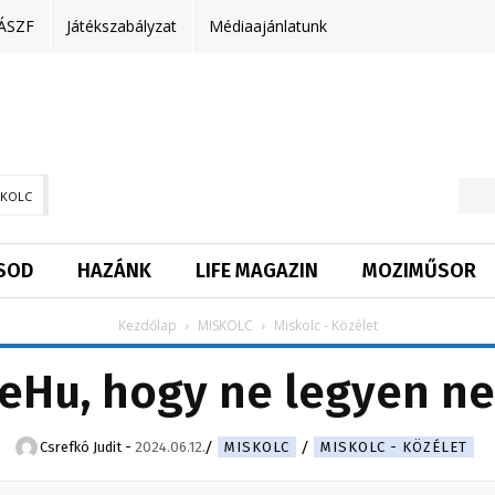
ÁSZF
Játékszabályzat
Médiaajánlatunk
SKOLC
SOD
HAZÁNK
LIFE MAGAZIN
MOZIMŰSOR
Kezdőlap
MISKOLC
Miskolc - Közélet
ReHu, hogy ne legyen n
Csrefkó Judit
-
2024.06.12.
MISKOLC
MISKOLC - KÖZÉLET