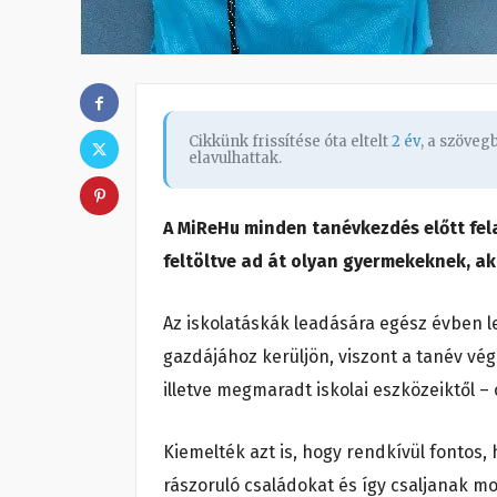
Cikkünk frissítése óta eltelt
2 év
, a szöve
elavulhattak.
A MiReHu minden tanévkezdés előtt fel
feltöltve ad át olyan gyermekeknek, a
Az iskolatáskák leadására egész évben le
gazdájához kerüljön, viszont a tanév vé
illetve megmaradt iskolai eszközeiktől 
Kiemelték azt is, hogy rendkívül fontos,
rászoruló családokat és így csaljanak m