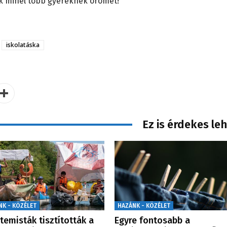
k minél több gyereknek örömet!
iskolatáska
Ez is érdekes le
NK - KÖZÉLET
HAZÁNK - KÖZÉLET
temisták tisztították a
Egyre fontosabb a