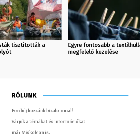
ták tisztították a
Egyre fontosabb a textilhul
olyót
megfelelő kezelése
RÓLUNK
Fordulj hozzánk bizalommal!
Várjuk a témákat és információkat
már Miskolcon is.