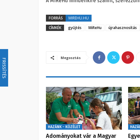
A MIReHu mindenkire számít, szerezzün
FORRÁS
MIREHU.HU
CÍMKÉK
gyűjtés
MiReHu
újrahasznosítás
Megosztás
FRISSÍTÉS
HAZÁNK - KÖZÉLET
HAZÁ
Adományokat vár a Magyar
Egye