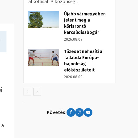
alkotását. A közönség...
Újabb vármegyében
jelent meg a
kőrisrontó
karcsúdíszbogár
a
2026.08.09.
Tűzeset nehezíti a
fallabda Európa-
bajnokság
előkészületeit
2026.08.09.
j
Követés:
 a