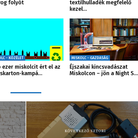
og folyót
textilhulladék megfelelő
kezel…
OLC - KÖZÉLET
MISKOLC - GAZDASÁG
 ezer miskolcit ért el az
Éjszakai kincsvadászat
oskarton-kampá…
Miskolcon – jön a Night S…
KÖVETKEZŐ SZTORI