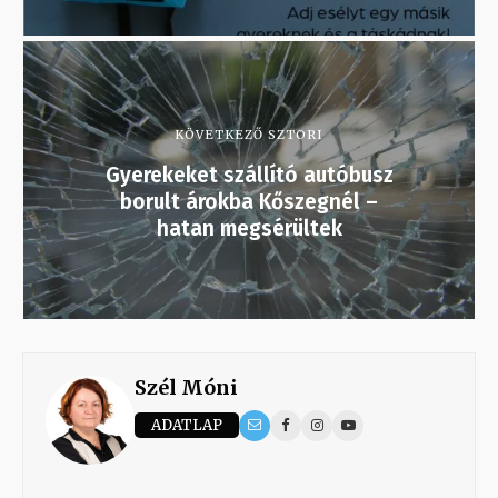
KÖVETKEZŐ SZTORI
Gyerekeket szállító autóbusz
borult árokba Kőszegnél –
hatan megsérültek
Szél Móni
ADATLAP