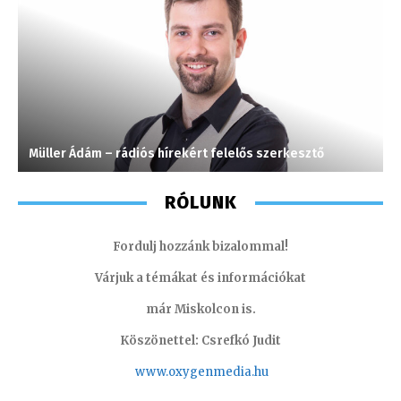
Müller Ádám – rádiós hírekért felelős szerkesztő
S
RÓLUNK
Fordulj hozzánk bizalommal!
Várjuk a témákat és információkat
már Miskolcon is.
Köszönettel: Csrefkó Judit
www.oxyge
nmedia.hu