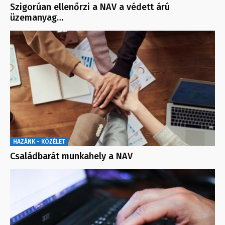
Szigorúan ellenőrzi a NAV a védett árú
üzemanyag…
HAZÁNK - KÖZÉLET
Családbarát munkahely a NAV