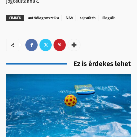
jogosultaknak.
CÍMKÉK
autódiagnosztika
NAV
rajtaütés
illegális
Ez is érdekes lehet