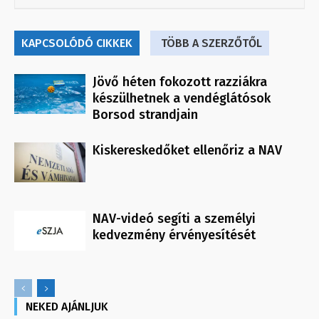
KAPCSOLÓDÓ CIKKEK
TÖBB A SZERZŐTŐL
Jövő héten fokozott razziákra
készülhetnek a vendéglátósok
Borsod strandjain
Kiskereskedőket ellenőriz a NAV
NAV-videó segíti a személyi
kedvezmény érvényesítését
NEKED AJÁNLJUK