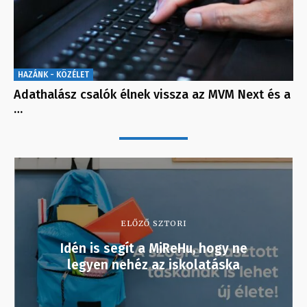
HAZÁNK - KÖZÉLET
Adathalász csalók élnek vissza az MVM Next és a
…
ELŐZŐ SZTORI
Idén is segít a MiReHu, hogy ne
legyen nehéz az iskolatáska