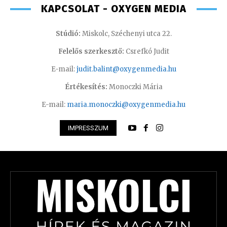
KAPCSOLAT - OXYGEN MEDIA
Stúdió:
Miskolc, Széchenyi utca 22.
Felelős szerkesztő:
Csrefkó Judit
E-mail:
judit.balint@oxygenmedia.hu
Értékesítés:
Monoczki Mária
E-mail:
maria.monoczki@oxygenmedia.hu
IMPRESSZUM