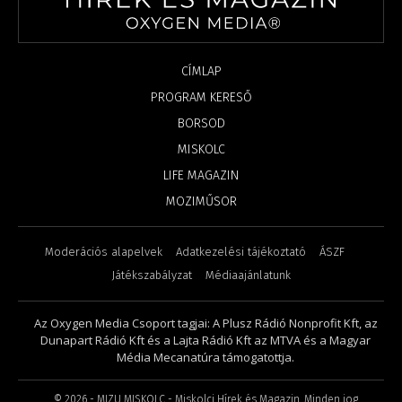
CÍMLAP
PROGRAM KERESŐ
BORSOD
MISKOLC
LIFE MAGAZIN
MOZIMŰSOR
Moderációs alapelvek
Adatkezelési tájékoztató
ÁSZF
Játékszabályzat
Médiaajánlatunk
Az Oxygen Media Csoport tagjai: A Plusz Rádió Nonprofit Kft, az
Dunapart Rádió Kft és a Lajta Rádió Kft az MTVA és a Magyar
Média Mecanatúra támogatottja.
©
2026
- MIZU MISKOLC - Miskolci Hírek és Magazin. Minden jog