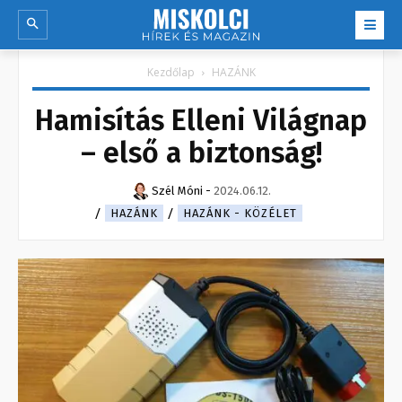
Kezdőlap
HAZÁNK
Hamisítás Elleni Világnap
– első a biztonság!
Szél Móni
-
2024.06.12.
HAZÁNK
HAZÁNK - KÖZÉLET