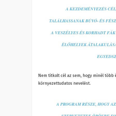
A KEZDEMÉNYEZÉS CÉL
TALÁLHASSANAK BÚVÓ- ÉS FÉS
A VESZÉLYES ÉS KORHADT FÁK
ÉLŐHELYEK ÁTALAKULÁSA
EGYEDSZ
Nem titkolt cél az sem, hogy minél töb
környezettudatos nevelést.
A PROGRAM RÉSZE, HOGY A