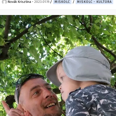
Novák Krisztina
-
2023.01.19.
MISKOLC
MISKOLC - KULTÚRA