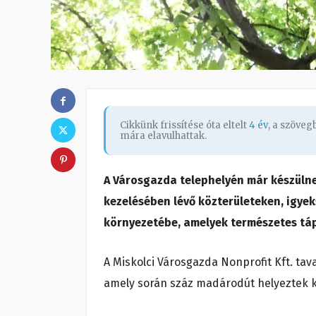
Cikkünk frissítése óta eltelt
4 év
, a szöve
mára elavulhattak.
A Városgazda telephelyén már készülnek
kezelésében lévő közterületeken, igyek
környezetébe, amelyek természetes tá
A Miskolci Városgazda Nonprofit Kft. tav
amely során száz madárodút helyeztek k