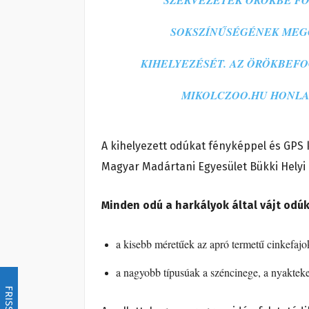
SZERVEZETEK ÖRÖKBE FOG
SOKSZÍNŰSÉGÉNEK MEGŐ
KIHELYEZÉSÉT. AZ ÖRÖKBEF
MIKOLCZOO.HU HONLA
A kihelyezett odúkat fényképpel és GPS
Magyar Madártani Egyesület Bükki Helyi 
M
inden odú a harkályok által vájt odú
a kisebb méretűek az apró termetű cinkefajo
a nagyobb típusúak a széncinege, a nyakteke
FRISSÍTÉS