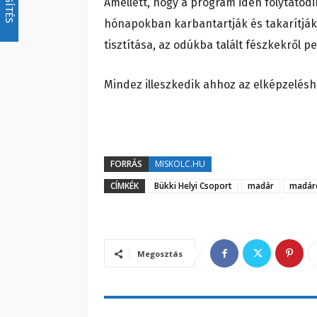
Amellett, hogy a program idén folytatódi
hónapokban karbantartják és takarítják
tisztítása, az odúkba talált fészkekről pe
Mindez illeszkedik ahhoz az elképzelésh
FORRÁS
MISKOLC.HU
CÍMKÉK
Bükki Helyi Csoport
madár
madár
Megosztás