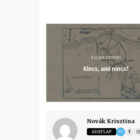
ELŐZŐ SZTORI
Kincs, ami nincs?
Novák Krisztina
ADATLAP