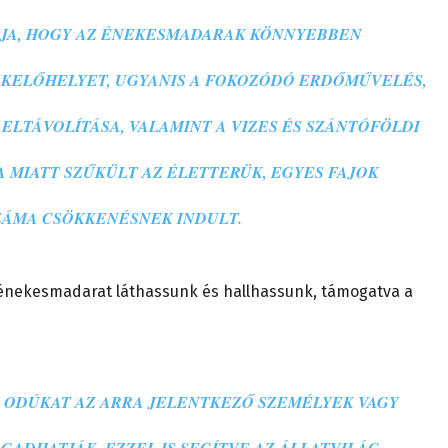
JA, HOGY AZ ÉNEKESMADARAK KÖNNYEBBEN
ZKELŐHELYET, UGYANIS A FOKOZÓDÓ ERDŐMŰVELÉS,
 ELTÁVOLÍTÁSA, VALAMINT A VIZES ÉS SZÁNTÓFÖLDI
 MIATT SZŰKÜLT AZ ÉLETTERÜK, EGYES FAJOK
ÁMA CSÖKKENÉSNEK INDULT.
b énekesmadarat láthassunk és hallhassunk, támogatva a
Z ODÚKAT AZ ARRA JELENTKEZŐ SZEMÉLYEK VAGY