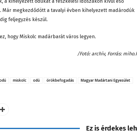
k, a kihelyezett odúkat a fészkelési időszakon kívül eső
. Már megkezdődött a tavalyi évben kihelyezett madárodúk
dig feljegyzés készül.
ez, hogy Miskolc madárbarát város legyen.
/Fotó: archív, Forrás: miho.
odú
miskolc
odú
örökbefogadás
Magyar Madártani Egyesület
Ez is érdekes le