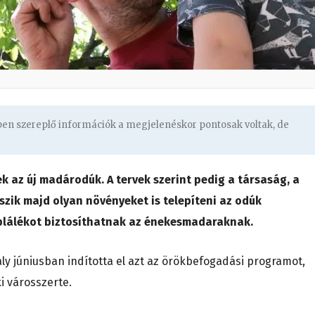
gben szereplő információk a megjelenéskor pontosak voltak, de
 az új madárodúk. A tervek szerint pedig a társaság, a
szik majd olyan növényeket is telepíteni az odúk
plálékot biztosíthatnak az énekesmadaraknak.
aly júniusban indította el azt az örökbefogadási programot,
i városszerte.