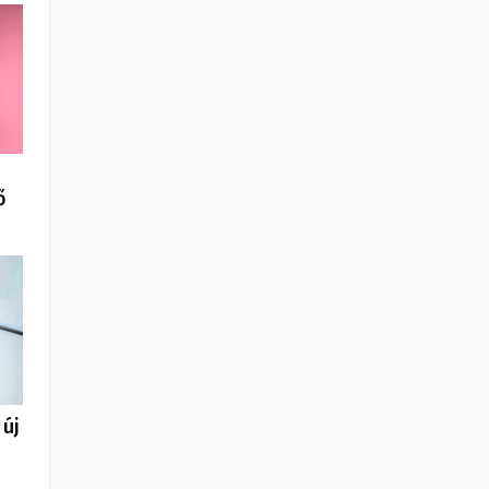
ő
 új