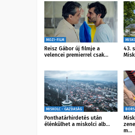
MOZI-FILM
MISK
Reisz Gábor új filmje a
43. 
velencei premierrel csak…
Misk
MISKOLC - GAZDASÁG
BORS
Ponthatárhirdetés után
Misk
élénkülhet a miskolci alb…
zene
m…