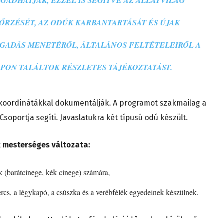
ADHATJÁK, EZZEL IS SEGÍTVE AZ ÁLLATVILÁG
RZÉSÉT, AZ ODÚK KARBANTARTÁSÁT ÉS ÚJAK
OGADÁS MENETÉRŐL, ÁLTALÁNOS FELTÉTELEIRŐL A
PON TALÁLTOK RÉSZLETES TÁJÉKOZTATÁST.
 koordinátákkal dokumentálják.
A programot szakmailag a
Csoportja segíti.
Javaslatukra két típusú odú készült.
k mesterséges változata:
k (barátcinege, kék cinege) számára,
rcs, a légykapó, a csúszka és a verébfélék egyedeinek készülnek.