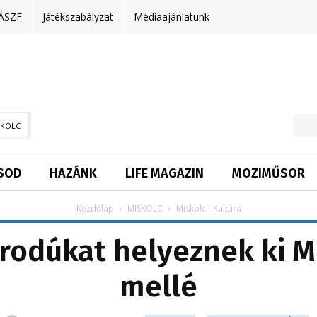
ÁSZF
Játékszabályzat
Médiaajánlatunk
SKOLC
SOD
HAZÁNK
LIFE MAGAZIN
MOZIMŰSOR
Kezdőlap
MISKOLC
Miskolc - Kultúra
rodúkat helyeznek ki Mi
mellé