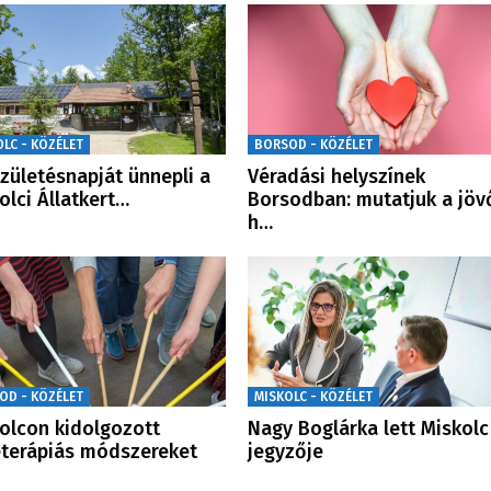
OLC - KÖZÉLET
BORSOD - KÖZÉLET
születésnapját ünnepli a
Véradási helyszínek
olci Állatkert…
Borsodban: mutatjuk a jöv
h…
OD - KÖZÉLET
MISKOLC - KÖZÉLET
olcon kidolgozott
Nagy Boglárka lett Miskolc
terápiás módszereket
jegyzője