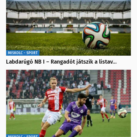
MISKOLC - SPORT
Labdarúgó NB I – Rangadót játszik a listav…