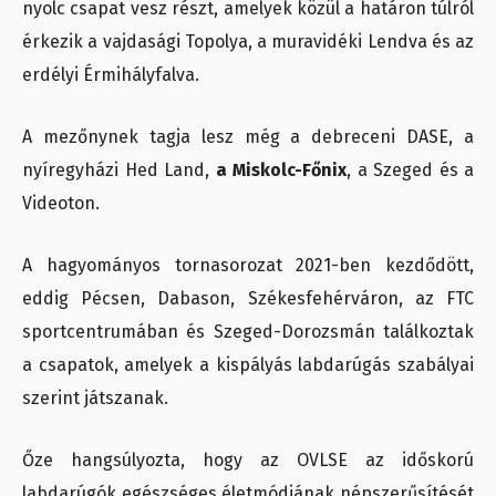
nyolc csapat vesz részt, amelyek közül a határon túlról
érkezik a vajdasági Topolya, a muravidéki Lendva és az
erdélyi Érmihályfalva.
A mezőnynek tagja lesz még a debreceni DASE, a
nyíregyházi Hed Land,
a Miskolc-Főnix
, a Szeged és a
Videoton.
A hagyományos tornasorozat 2021-ben kezdődött,
eddig Pécsen, Dabason, Székesfehérváron, az FTC
sportcentrumában és Szeged-Dorozsmán találkoztak
a csapatok, amelyek a kispályás labdarúgás szabályai
szerint játszanak.
Őze hangsúlyozta, hogy az OVLSE az időskorú
labdarúgók egészséges életmódjának népszerűsítését