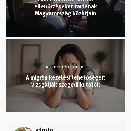
ellenőrzéseket tartanak
Magyarország közútjain
KÖVETKEZŐ SZTORI
A migrén kezelési lehetőségeit
vizsgálják szegedi kutatók
admin