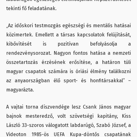
tekinti fő feladatának.
„Az időskori testmozgás egészségi és mentális hatásai
közimertek. Emellett a társas kapcsolatok felújítását,
kibővítését is pozitívan befolyásolja a
rendezvénysorozat. Nagyon fontos hatása a nemzeti
összetartozás érzésének erősítése, a határon túli
magyar csapatok számára is óriási élmény találkozni
az anyaországban élő sport- és honfitársakkal” –
magyarázta.
A vajtai torna díszvendége lesz Csank János magyar
bajnok mesteredző, volt szövetségi kapitány, Kiss
László 33-szoros válogatott labdarúgó, Szabó József, a
Videoton 1985-ös UEFA Kupa-döntős csapatának