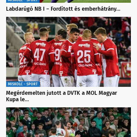
MISKOLC - SPORT
Labdarúgó NB I – Fordított és emberhátrány…
MISKOLC - SPORT
Megérdemelten jutott a DVTK a MOL Magyar
Kupa le…