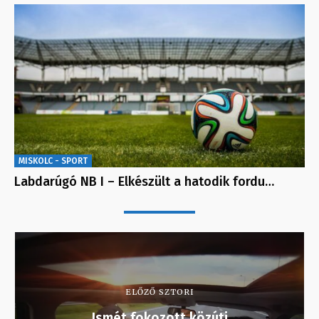
MISKOLC - SPORT
Labdarúgó NB I – Elkészült a hatodik fordu…
ELŐZŐ SZTORI
Ismét fokozott közúti