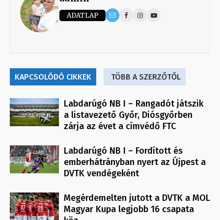
ADATLAP
KAPCSOLÓDÓ CIKKEK
TÖBB A SZERZŐTŐL
Labdarúgó NB I – Rangadót játszik
a listavezető Győr, Diósgyőrben
zárja az évet a címvédő FTC
Labdarúgó NB I – Fordított és
emberhátrányban nyert az Újpest a
DVTK vendégeként
Megérdemelten jutott a DVTK a MOL
Magyar Kupa legjobb 16 csapata