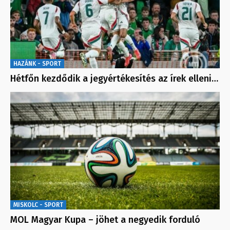
HAZÁNK - SPORT
Hétfőn kezdődik a jegyértékesítés az írek elleni…
MISKOLC - SPORT
MOL Magyar Kupa – jöhet a negyedik forduló