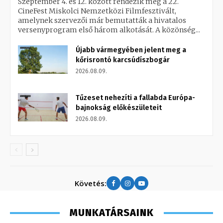
Szeptember 4. és 12. között rendezik meg a 22.
CineFest Miskolci Nemzetközi Filmfesztivált,
amelynek szervezői már bemutatták a hivatalos
versenyprogram első három alkotását. A közönség...
Újabb vármegyében jelent meg a
kőrisrontó karcsúdíszbogár
2026.08.09.
Tűzeset nehezíti a fallabda Európa-
bajnokság előkészületeit
2026.08.09.
Követés:
MUNKATÁRSAINK