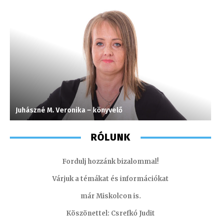
Juhászné M. Veronika – könyvelő
S
RÓLUNK
Fordulj hozzánk bizalommal!
Várjuk a témákat és információkat
már Miskolcon is.
Köszönettel: Csrefkó Judit