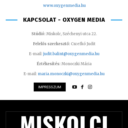
www.oxyge
nmedia.hu
KAPCSOLAT - OXYGEN MEDIA
Stúdió:
Miskolc, Széchenyi utca 22.
Felelős szerkesztő:
Csrefkó Judit
E-mail:
judit.balint@oxygenmedia.hu
Értékesítés:
Monoczki Mária
E-mail:
maria.monoczki@oxygenmedia.hu
IMPRESSZUM