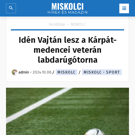
Kezdőlap
MISKOLC
Idén Vajtán lesz a Kárpát-
medencei veterán
labdarúgótorna
admin
-
2024.10.08.
MISKOLC
MISKOLC - SPORT