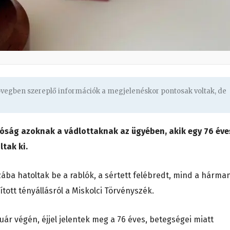
zövegben szereplő információk a megjelenéskor pontosak voltak, de
íróság azoknak a vádlottaknak az ügyében, akik egy 76 éve
tak ki.
ába hatoltak be a rablók, a sértett felébredt, mind a hárma
tott tényállásról a Miskolci Törvényszék.
ruár végén, éjjel jelentek meg a 76 éves, betegségei miatt