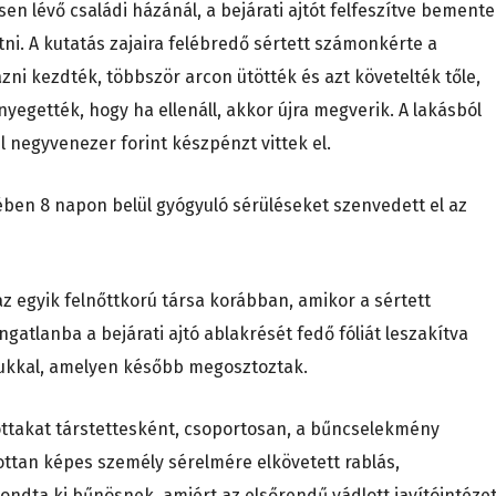
sen lévő családi házánál, a bejárati ajtót felfeszítve bement
ni. A kutatás zajaira felébredő sértett számonkérte a
i kezdték, többször arcon ütötték és azt követelték tőle,
nyegették, hogy ha ellenáll, akkor újra megverik. A lakásból
l negyvenezer forint készpénzt vittek el.
ében 8 napon belül gyógyuló sérüléseket szenvedett el az
 az egyik felnőttkorú társa korábban, amikor a sértett
atlanba a bejárati ajtó ablakrését fedő fóliát leszakítva
gukkal, amelyen később megosztoztak.
ottakat társtettesként, csoportosan, a bűncselekmény
ottan képes személy sérelmére elkövetett rablás,
dta ki bűnösnek, amiért az elsőrendű vádlott javítóintézet