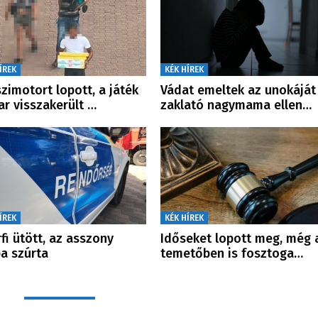
ÍREK
KÉK HÍREK
zimotort lopott, a játék
Vádat emeltek az unokáját
r visszakerült …
zaklató nagymama ellen…
ÍREK
KÉK HÍREK
rfi ütött, az asszony
Időseket lopott meg, még 
a szúrta
temetőben is fosztoga…