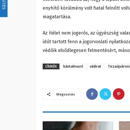
enyhítő körülmény volt fiatal felnőtt vo
magatartása.
Az ítélet nem jogerős, az ügyészség val
időt tartott fenn a jogorvoslati nyilat
védőik elsődlegesen felmentésért, másod
CÍMKÉK
bántalmazó
vádirat
Tiszaújvárosi
Megosztás