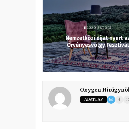
ELŐZŐ SZTORI
Nemzetközi díjat nyert a
Örvényesvölgy Fesztivál
Oxygen Hirügynö
ADATLAP