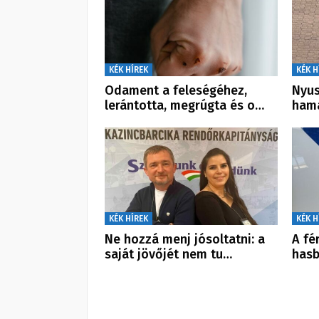
KÉK HÍREK
KÉK H
Odament a feleségéhez,
Nyus
lerántotta, megrúgta és o…
hama
KÉK HÍREK
KÉK H
Ne hozzá menj jósoltatni: a
A fé
saját jövőjét nem tu…
hasb