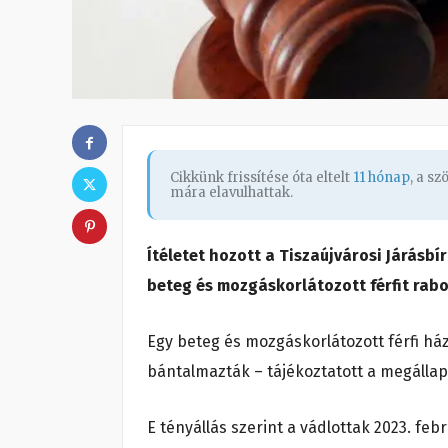
Cikkünk frissítése óta eltelt
11 hónap
, a s
mára elavulhattak.
Ítéletet hozott a Tiszaújvárosi Járásb
beteg és mozgáskorlátozott férfit rabol
Egy beteg és mozgáskorlátozott férfi ház
bántalmazták – tájékoztatott a megállapí
E tényállás szerint a vádlottak 2023. feb