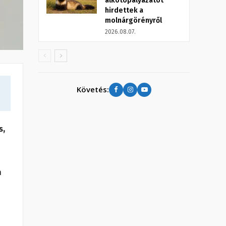
alkotópályázatot
hirdettek a
molnárgörényről
2026.08.07.
Követés:
s,
n