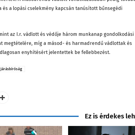
lta és a lopási cselekmény kapcsán tanúsított bűnsegédi
amint az I.r. vádlott és védője három munkanap gondolkodási
kozat megtételére, míg a másod- és harmadrendű vádlottak és
lagosan enyhítésért jelentettek be fellebbezést.
 Járásbíróság
Ez is érdekes le