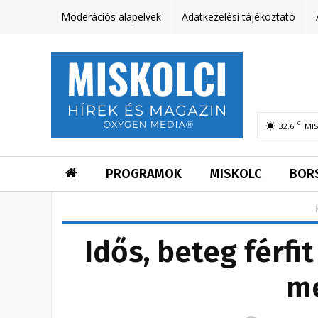
Moderációs alapelvek
Adatkezelési tájékoztató
C
32.6
MI
PROGRAMOK
MISKOLC
BOR
Idős, beteg férfit
m