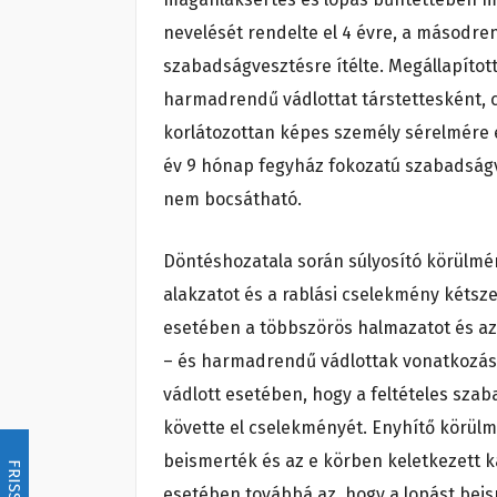
nevelését rendelte el 4 évre, a másodre
szabadságvesztésre ítélte. Megállapítot
harmadrendű vádlottat társtettesként, 
korlátozottan képes személy sérelmére e
év 9 hónap fegyház fokozatú szabadságve
nem bocsátható.
Döntéshozatala során súlyosító körülmé
alakzatot és a rablási cselekmény kétsz
esetében a többszörös halmazatot és azt
– és harmadrendű vádlottak vonatkozásá
vádlott esetében, hogy a feltételes sza
követte el cselekményét. Enyhítő körül
beismerték és az e körben keletkezett k
FRISSÍTÉS
esetében továbbá az, hogy a lopást bei