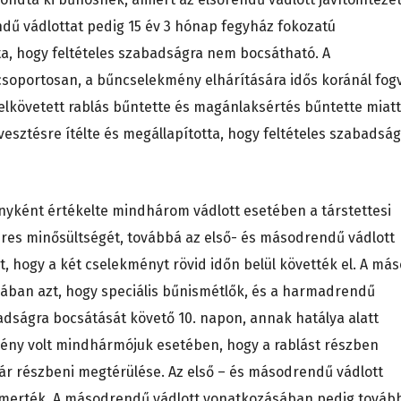
ndű vádlottat pedig 15 év 3 hónap fegyház fokozatú
ta, hogy feltételes szabadságra nem bocsátható. A
csoportosan, a bűncselekmény elhárítására idős koránál fog
lkövetett rablás bűntette és magánlaksértés bűntette miatt
sztésre ítélte és megállapította, hogy feltételes szabadság
nyként értékelte mindhárom vádlott esetében a társtettesi
eres minősültségét, továbbá az első- és másodrendű vádlott
, hogy a két cselekményt rövid időn belül követték el. A má
ban azt, hogy speciális bűnismétlők, és a harmadrendű
badságra bocsátását követő 10. napon, annak hatálya alatt
mény volt mindhármójuk esetében, hogy a rablást részben
ár részbeni megtérülése. Az első – és másodrendű vádlott
smerték. A másodrendű vádlott vonatkozásában pedig továb