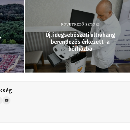
KÖVETKEZŐ SZTORI
Új, idegsebészeti ultrahang
z
berendezés érkezett a
kórházba
kség