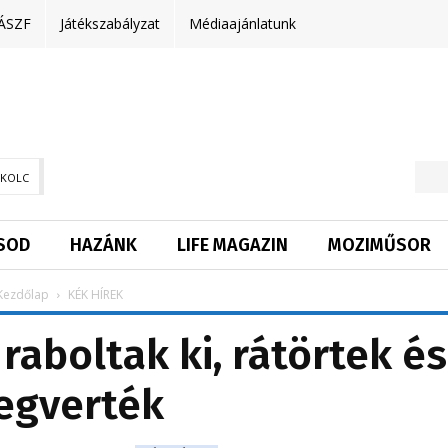
ÁSZF
Játékszabályzat
Médiaajánlatunk
SKOLC
SOD
HAZÁNK
LIFE MAGAZIN
MOZIMŰSOR
Kezdőlap
KÉK HÍREK
 raboltak ki, rátörtek és
egverték