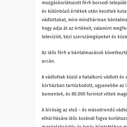
mozgáskorlátozott férfi borsodi települé
és különböző értékek után kezdtek kutat
vádlottakat, mire mindhárman bántalmazn
hogy adja át az értékeit, valamint megfe
televíziót, kézi szerszámgépeket és köze
Az idős férfi a bántalmazások következt
arcán.
A vádlottak közül a fiatalkorú vádlott és
kórházban tartózkodott, ugyanebbe az ing
bementek, és 80.000 forintot vittek ma
A bíróság az első – és másodrendű vádl
elhárítására idős koránál fogva korlátoz
magánlaksértés és lopás bűntettében mon