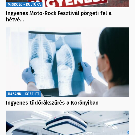
MISKOLC - KULTÚRA
Ingyenes Moto-Rock Fesztivál pörgeti fel a
hétvé…
HAZÁNK - KÖZÉLET
Ingyenes tüdőrákszűrés a Korányiban