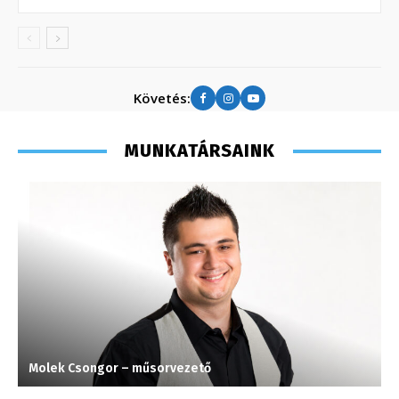
Követés:
MUNKATÁRSAINK
Molek Csongor – műsorvezető
K