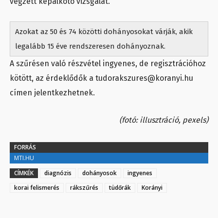
végzett képalkotó vizsgálat.
Azokat az 50 és 74 közötti dohányosokat várják, akik
legalább 15 éve rendszeresen dohányoznak.
A szűrésen való részvétel ingyenes, de regisztrációhoz
kötött, az érdeklődők a
tudorakszures@koranyi.hu
címen jelentkezhetnek.
(fotó: illusztráció, pexels)
FORRÁS
MTI.HU
CÍMKÉK
diagnózis
dohányosok
ingyenes
korai felismerés
rákszűrés
tüdőrák
Korányi