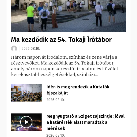
Ma kezdődik az 54. Tokaji Írótábor
2026.08.10.
Három napon át irodalom, színház és zene várja a
résztvevőket. Ma kezdődik az 54. Tokaji Írótábor,
amely három napon keresztül irodalmi és közéleti
kerekasztal-beszélgetésekkel, színházi...
Idén is megrendezik a Kutatók
éjszakáját
2026.08.10.
Megnyugtató a Sziget zajszintje: jóval
a határérték alatt maradtak a
mérések
2026.08.10.