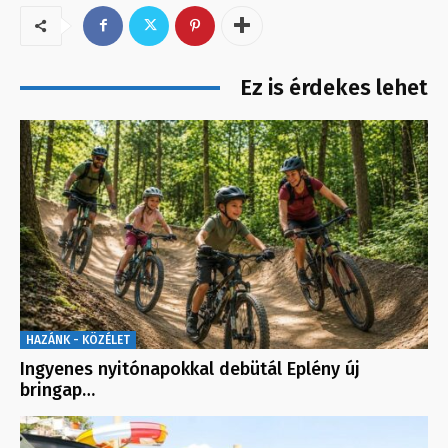
Ez is érdekes lehet
HAZÁNK - KÖZÉLET
Ingyenes nyitónapokkal debütál Eplény új
bringap…