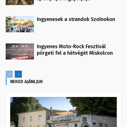
Ingyenesek a strandok Szolnokon
Ingyenes Moto-Rock Fesztivál
pörgeti fel a hétvégét Miskolcon
NEKED AJÁNLJUK