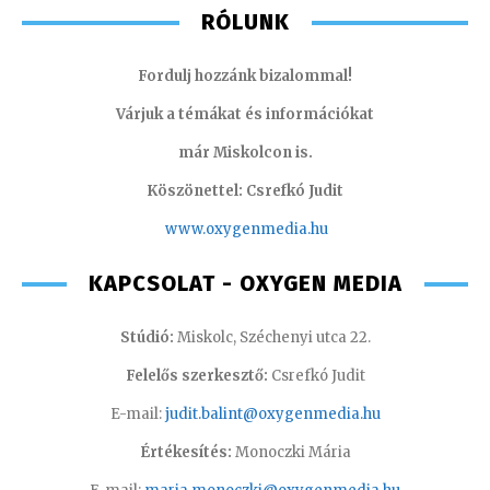
RÓLUNK
Fordulj hozzánk bizalommal!
Várjuk a témákat és információkat
már Miskolcon is.
Köszönettel: Csrefkó Judit
www.oxyge
nmedia.hu
KAPCSOLAT - OXYGEN MEDIA
Stúdió:
Miskolc, Széchenyi utca 22.
Felelős szerkesztő:
Csrefkó Judit
E-mail:
judit.balint@oxygenmedia.hu
Értékesítés:
Monoczki Mária