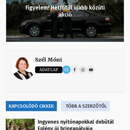
Figyelem! Hétfőtől újabb közúti
akció
Szél Móni
ADATLAP
KAPCSOLÓDÓ CIKKEK
TÖBB A SZERZŐTŐL
Ingyenes nyitónapokkal debütál
Eplény új bringapályája