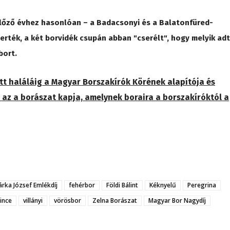
előző évhez hasonlóan – a Badacsonyi és a Balatonfüred-
erték, a két borvidék csupán abban "cserélt", hogy melyik ad
bort.
tt haláláig a Magyar Borszakírók Körének alapítója és
t az a borászat kapja, amelynek boraira a borszakíróktól a
árka József Emlékdíj
fehérbor
Földi Bálint
Kéknyelű
Peregrina
ince
villányi
vörösbor
Zelna Borászat
Magyar Bor Nagydíj