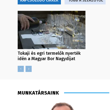
KAPCSOLÓDÓ CIKKEK
TÖBB A SZERZŐTŐL
Tokaji és egri termelők nyerték
idén a Magyar Bor Nagydíjat
MUNKATÁRSAINK