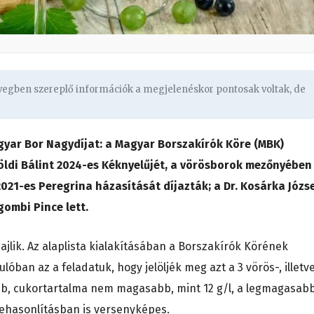
övegben szereplő információk a megjelenéskor pontosak voltak, de
agyar Bor Nagydíjat: a Magyar Borszakírók Köre (MBK)
ldi Bálint 2024-es Kéknyelűjét, a vörösborok mezőnyében
021-es Peregrina házasítását díjazták; a Dr. Kosárka Józs
gombi Pince lett.
jlik. Az alaplista kialakításában a Borszakírók Körének
lóban az a feladatuk, hogy jelöljék meg azt a 3 vörös-, illetve
bb, cukortartalma nem magasabb, mint 12 g/l, a legmagasab
zehasonlításban is versenyképes.