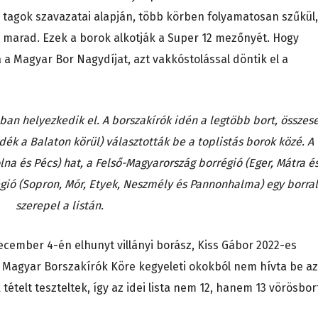
 a tagok szavazatai alapján, több körben folyamatosan szűkül,
 marad. Ezek a borok alkotják a Super 12 mezőnyét. Hogy
a a Magyar Bor Nagydíjat, azt vakkóstolással döntik el a
an helyezkedik el. A borszakírók idén a legtöbb bort, összes
dék a Balaton körül) választották be a toplistás borok közé. A
lna és Pécs) hat, a Felső-Magyarország borrégió (Eger, Mátra é
égió (Sopron, Mór, Etyek, Neszmély és Pannonhalma) egy borral
szerepel a listán.
december 4-én elhunyt villányi borász, Kiss Gábor 2022-es
t a Magyar Borszakírók Köre kegyeleti okokból nem hívta be az
 tételt teszteltek, így az idei lista nem 12, hanem 13 vörösbor