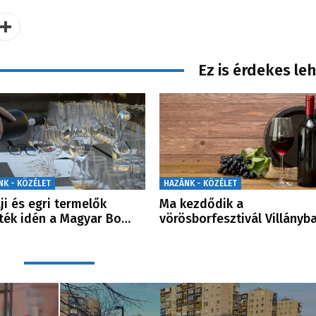
Ez is érdekes le
NK - KÖZÉLET
HAZÁNK - KÖZÉLET
ji és egri termelők
Ma kezdődik a
ték idén a Magyar Bo…
vörösborfesztivál Villányb