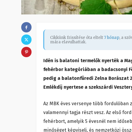
Cikkünk frissítése óta eltelt
7 hónap
, a sz
mára elavulhattak.
Idén is balatoni termelők nyerték a M
fehérbor kategóriában a badacsonyi Fö
pedig a balatonfüredi Zelna Borászat 2
Emlékdíj nyertese a szekszárdi Veszter
Az MBK éves versenye több fordulóban za
valamennyi tagja részt vesz. Az első fordu
fehérbort, amelyik 5 évesnél nem időse
minőséget képviseli, és nemzetközi öss