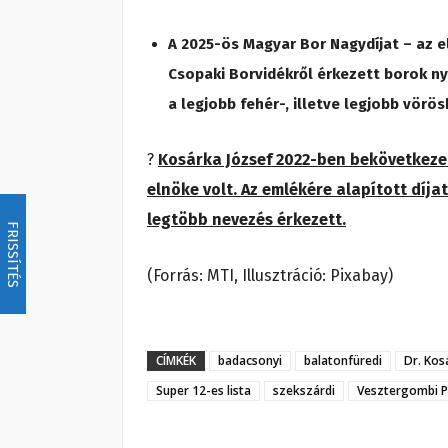
A 2025-ös Magyar Bor Nagydíjat – az 
Csopaki Borvidékről érkezett borok ny
a legjobb fehér-, illetve legjobb vörös
?
Kosárka József 2022-ben bekövetkeze
elnöke volt. Az emlékére alapított díja
legtöbb nevezés érkezett.
FRISSÍTÉS
(Forrás: MTI, Illusztráció: Pixabay)
CÍMKÉK
badacsonyi
balatonfüredi
Dr. Kos
Super 12-es lista
szekszárdi
Vesztergombi P