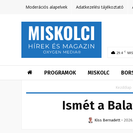
Moderációs alapelvek
Adatkezelési tájékoztató
C
29.4
MI
PROGRAMOK
MISKOLC
BOR
Kezdőlap
Ismét a Bala
Kiss Bernadett
-
2026.