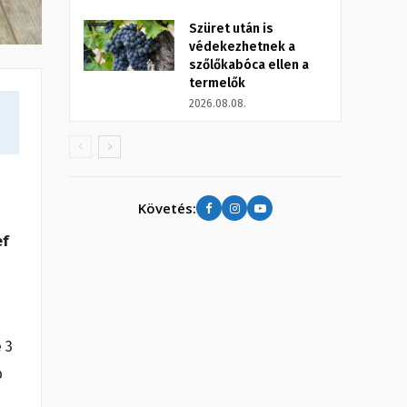
Szüret után is
védekezhetnek a
szőlőkabóca ellen a
termelők
2026.08.08.
Követés:
ef
 3
b