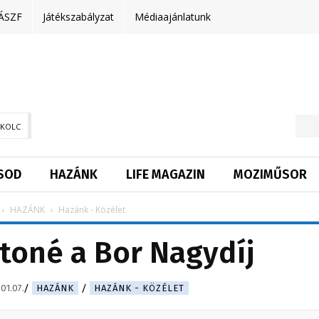
ÁSZF
Játékszabályzat
Médiaajánlatunk
SKOLC
SOD
HAZÁNK
LIFE MAGAZIN
MOZIMŰSOR
HAZÁNK
Hazánk - Közélet
toné a Bor Nagydíj
01.07.
HAZÁNK
HAZÁNK - KÖZÉLET