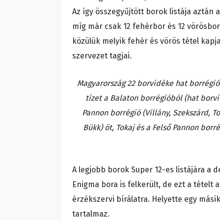
Az így összegyűjtött borok listája aztán
míg már csak 12 fehérbor és 12 vörösbor
közülük melyik fehér és vörös tétel kapj
szervezet tagjai.
Magyarország 22 borvidéke hat borrégiób
tízet a Balaton borrégióból (hat borvi
Pannon borrégió (Villány, Szekszárd, To
Bükk) öt, Tokaj és a Felső Pannon borr
A legjobb borok Super 12-es listájára a 
Enigma bora is felkerült, de ezt a tétel
érzékszervi bírálatra. Helyette egy másik
tartalmaz.