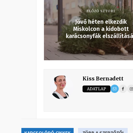
ELŐZŐ SZTORI
Jövő héten elkezdik
Miskolcon a kidobott
karácsonyfák elszállításá
Kiss Bernadett
ADATLAP