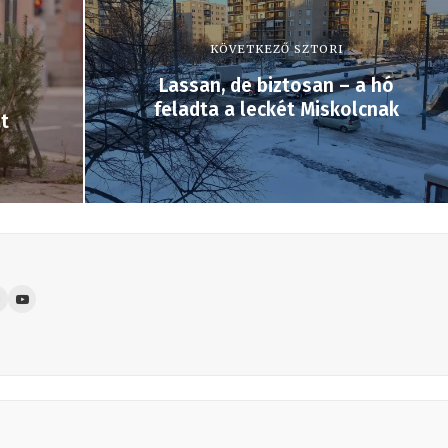
KÖVETKEZŐ SZTORI
Lassan, de biztosan – a hó
feladta a leckét Miskolcnak
t