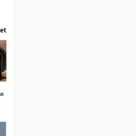
het
an