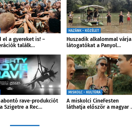
HAZÁNK - KÖZÉLET
 el a gyereket is! –
Huszadik alkalommal várja
rációk találk…
látogatókat a Panyol…
MISKOLC - KULTÚRA
abontó rave-produkciót
A miskolci CineFesten
 a Szigetre a Rec…
láthatja először a magyar 