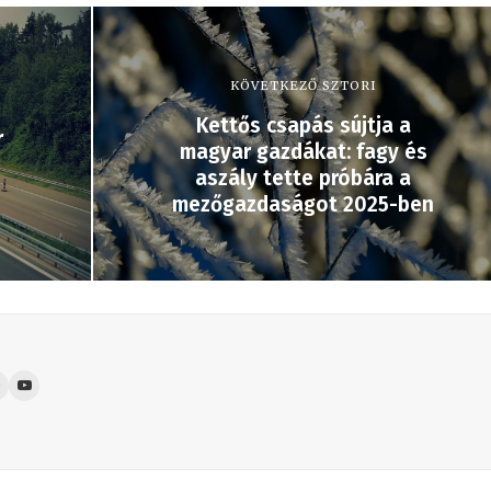
KÖVETKEZŐ SZTORI
Kettős csapás sújtja a
r
magyar gazdákat: fagy és
aszály tette próbára a
mezőgazdaságot 2025-ben