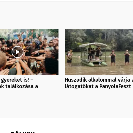
 gyereket is! –
Huszadik alkalommal várja 
k találkozása a
látogatókat a PanyolaFeszt