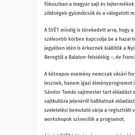
fókuszban a magyar sajt és tejtermékek 
zöldségek-gyümölcsök és a válogatott m
A SVÉT mindig is törekedett arra, hogy 
szélesebb körben kapcsolja be a hazai 
jegyében idén is érkeznek kiállítók a N
Beregtől a Balaton-felvidékig –, de Fra
A kétnapos esemény nemcsak vásári forgat
lesznek, hanem igazi élményprogramot i
Sándor Tamás sajtmester tart előadást 
sajtkultúra jelenéről hallhatnak előadás
szeletelési bemutató várja a regisztrál
workshopok színesítik a programot.