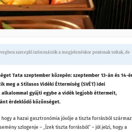
zövegben szereplő információk a megjelenéskor pontosak voltak, de
séget Tata szeptember közepén: szeptember 13-án és 14-é
k meg a Stílusos Vidéki Éttermiség (SVÉT) idei
 alkalommal gyűjti egybe a vidék legjobb éttermeit,
ránt érdeklődő közönséget.
, hogy a hazai gasztronómia jövője a tiszta forrásból származ
emény szlogenje – „Ízek tiszta forrásból” – jól jelzi, hogy a