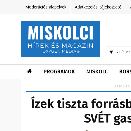
Moderációs alapelvek
Adatkezelési tájékoztató
C
32.6
MI
PROGRAMOK
MISKOLC
BOR
Kezdőlap
Ízek tiszta forrás
SVÉT ga