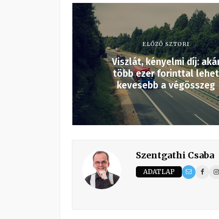
ELŐZŐ SZTORI
Viszlát, kényelmi díj: aká
több ezer forinttal lehet
kevesebb a végösszeg
Szentgathi Csaba
ADATLAP