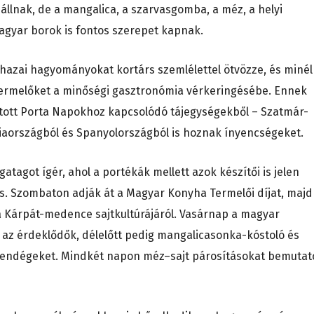
állnak, de a mangalica, a szarvasgomba, a méz, a helyi
agyar borok is fontos szerepet kapnak.
a hazai hagyományokat kortárs szemlélettel ötvözze, és minél
termelőket a minőségi gasztronómia vérkeringésébe. Ennek
yitott Porta Napokhoz kapcsolódó tájegységekből – Szatmár-
nciaországból és Spanyolországból is hoznak ínyencségeket.
agot ígér, ahol a portékák mellett azok készítői is jelen
s. Szombaton adják át a Magyar Konyha Termelői díjat, majd
a Kárpát-medence sajtkultúrájáról. Vasárnap a magyar
t az érdeklődők, délelőtt pedig mangalicasonka-kóstoló és
t vendégeket. Mindkét napon méz–sajt párosításokat bemutat