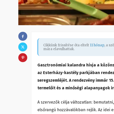
Cikkünk frissítése óta eltelt
11 hónap
, a s
mára elavulhattak.
Gasztronómiai kalandra hívja a közön
az Esterházy-kastély parkjában rendezi
seregszemléjét. A rendezvény immár 15.
termelőit és a minőségi alapanyagok i
A szervezők célja változatlan: bemutatni
elsőrangú hozzávalókban rejlik. Az idei es