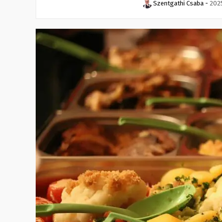
Szentgathi Csaba
-
2025