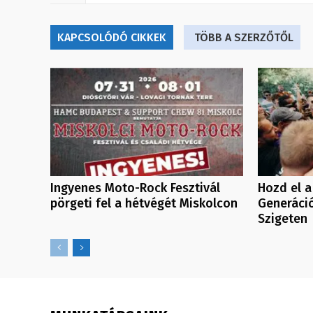
KAPCSOLÓDÓ CIKKEK
TÖBB A SZERZŐTŐL
Ingyenes Moto-Rock Fesztivál
Hozd el a
pörgeti fel a hétvégét Miskolcon
Generáció
Szigeten