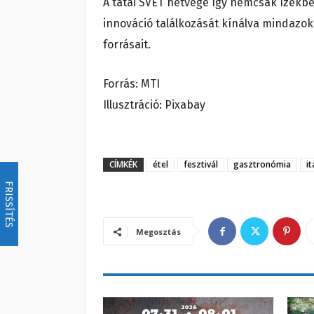
A tatai SVÉT hétvége így nemcsak ízekb
innováció találkozását kínálva mindazok
forrásait.
Forrás: MTI
Illusztráció: Pixabay
CÍMKÉK
étel
fesztivál
gasztronómia
it
FRISSÍTÉS
Megosztás