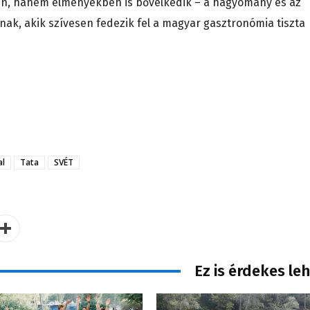
en, hanem élményekben is bővelkedik – a hagyomány és az
nak, akik szívesen fedezik fel a magyar gasztronómia tiszta
al
Tata
SVÉT
Ez is érdekes le