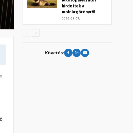
alkotópályázatot
hirdettek a
molnárgörényről
2026.08.07.
Követés:
n
ó,