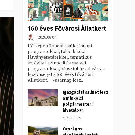
160 éves Fővárosi Állatkert
2026.08.07.
Hétvégén ünnepi, születésnapi
programokkal, többek közt
látványetetésekkel, tematikus
sétákkal, színpadi és családi
programokkal, bábszínházzal várja a
közönséget a 160 éves Fővárosi
Állatkert. Vasárnap lesz...
Igazgatási szünet lesz
a miskolci
polgármesteri
hivatalban
2026.08.07.
Országos