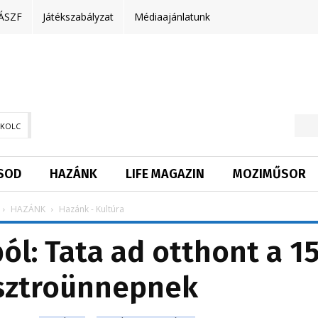
ÁSZF
Játékszabályzat
Médiaajánlatunk
SKOLC
SOD
HAZÁNK
LIFE MAGAZIN
MOZIMŰSOR
HAZÁNK
Hazánk - Kultúra
ból: Tata ad otthont a 15
sztroünnepnek