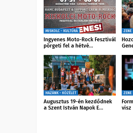
MISKOLC - KULTÚRA
ZENE
Ingyenes Moto-Rock Fesztivál
Hozd
pörgeti fel a hétvé…
Gene
HAZÁNK - KÖZÉLET
ZENE
Augusztus 19-én kezdődnek
Form
a Szent István Napok E…
visz