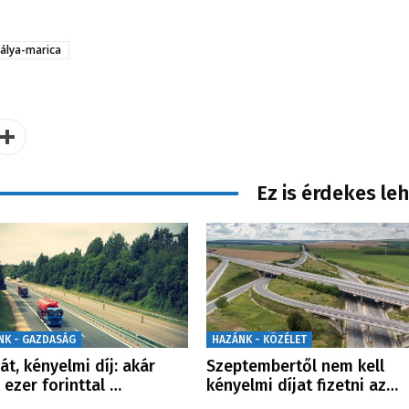
álya-marica
Ez is érdekes le
NK - GAZDASÁG
HAZÁNK - KÖZÉLET
lát, kényelmi díj: akár
Szeptembertől nem kell
 ezer forinttal …
kényelmi díjat fizetni az…