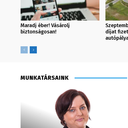
Maradj éber! Vásárolj
Szeptemb
biztonságosan!
díjat fize
autópály
MUNKATÁRSAINK