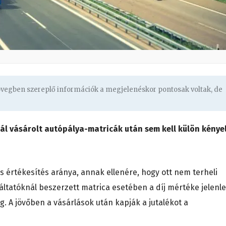
zövegben szereplő információk a megjelenéskor pontosak voltak, de
ál vásárolt autópálya-matricák után sem kell külön kénye
s értékesítés aránya, annak ellenére, hogy ott nem terheli
lgáltatóknál beszerzett matrica esetében a díj mértéke jelenl
g. A jövőben a vásárlások után kapják a jutalékot a