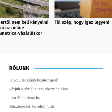
ertől nem kell kényelmi
Túl szép, hogy igaz legyen!
tni az online
amatrica-vásárláskor
RÓLUNK
Fordulj hozzánk bizalommal!
Várjuk a témákat és információkat
már Miskolcon is.
Köszönettel: Csrefkó Judit