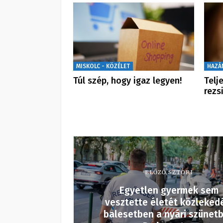
MISKOLC - KÖZÉLET
HAZÁ
Túl szép, hogy igaz legyen!
Telj
rezs
ELŐZŐ SZTORI
Egyetlen gyermek sem
vesztette életét közleked
balesetben a nyári szünet