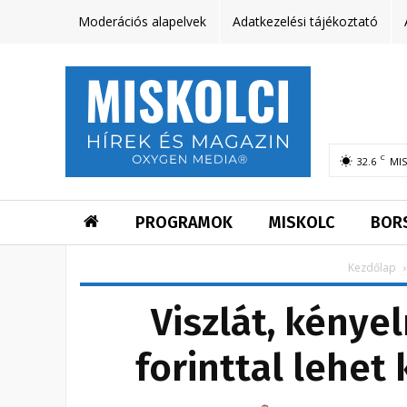
Moderációs alapelvek
Adatkezelési tájékoztató
C
32.6
MI
PROGRAMOK
MISKOLC
BOR
Kezdőlap
Viszlát, kényel
forinttal lehet