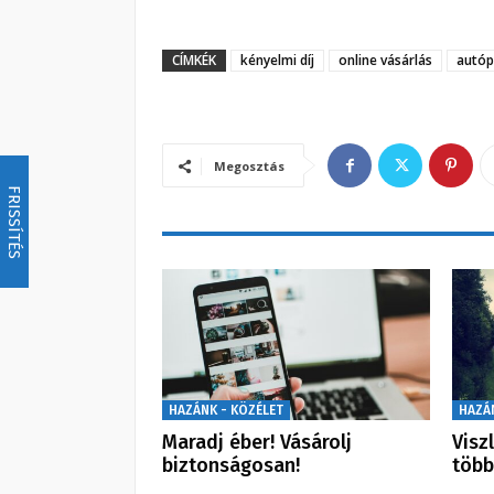
CÍMKÉK
kényelmi díj
online vásárlás
autóp
Megosztás
FRISSÍTÉS
HAZÁNK - KÖZÉLET
HAZÁ
Maradj éber! Vásárolj
Visz
biztonságosan!
több