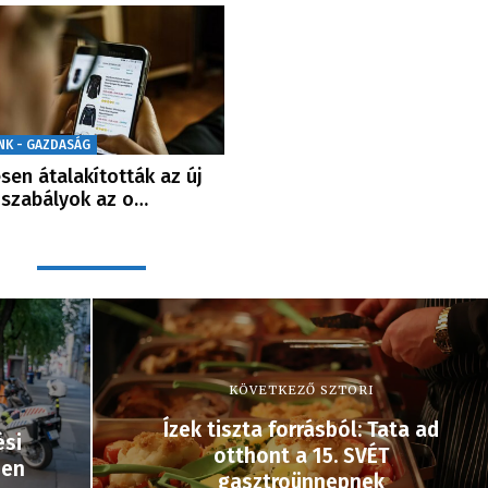
NK - GAZDASÁG
esen átalakították az új
iszabályok az o…
KÖVETKEZŐ SZTORI
Ízek tiszta forrásból: Tata ad
ési
otthont a 15. SVÉT
ben
gasztroünnepnek