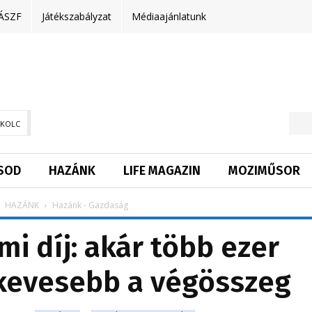
ÁSZF
Játékszabályzat
Médiaajánlatunk
SKOLC
SOD
HAZÁNK
LIFE MAGAZIN
MOZIMŰSOR
HAZÁNK
Hazánk - Gazdaság
mi díj: akár több ezer
 kevesebb a végösszeg