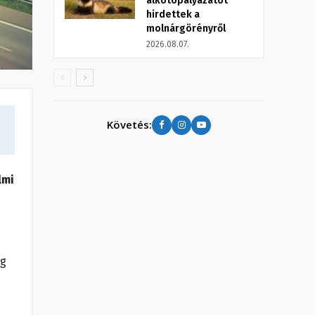
alkotópályázatot
hirdettek a
molnárgörényről
2026.08.07.
Követés:
lmi
eg