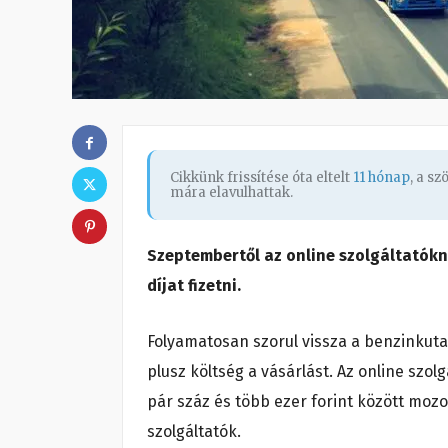
Cikkünk frissítése óta eltelt
11 hónap
, a s
mára elavulhattak.
Szeptembertől az online szolgáltatókn
díjat fizetni.
Folyamatosan szorul vissza a benzinkuta
plusz költség a vásárlást. Az online szo
pár száz és több ezer forint között mozo
szolgáltatók.