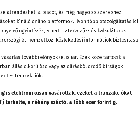
rlése átrendezheti a piacot, és még nagyobb szerephez
ásokat kínáló online platformok. Ilyen többletszolgáltatás le
öbbnyelvű ügyintézés, a matricatervezők- és kalkulátorok
arországi és nemzetközi közlekedési információk biztosítása
vásárlás további előnyökkel is jár. Ezek közé tartozik a
ban állás elkerülése vagy az elírásból eredő bírságok
mentes tranzakciók.
ig is elektronikusan vásároltak, ezeket a tranzakciókat
 terhelte, a néhány száztól a több ezer forintig.