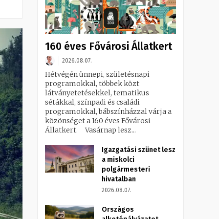
160 éves Fővárosi Állatkert
2026.08.07.
Hétvégén ünnepi, születésnapi
programokkal, többek közt
látványetetésekkel, tematikus
sétákkal, színpadi és családi
programokkal, bábszínházzal várja a
közönséget a 160 éves Fővárosi
Állatkert. Vasárnap lesz...
Igazgatási szünet lesz
a miskolci
polgármesteri
hivatalban
2026.08.07.
Országos