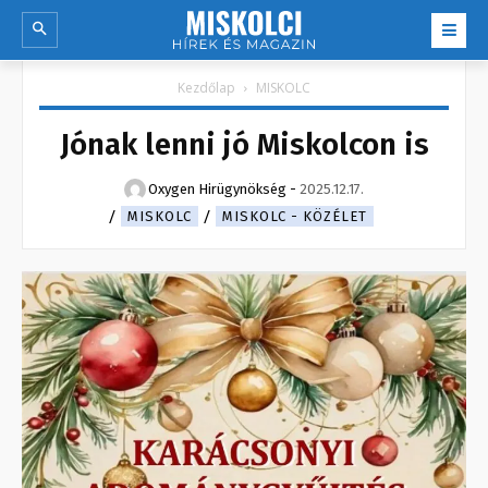
Kezdőlap
MISKOLC
Jónak lenni jó Miskolcon is
Oxygen Hirügynökség
-
2025.12.17.
MISKOLC
MISKOLC - KÖZÉLET