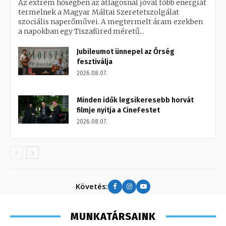
Az extrém hőségben az átlagosnál jóval több energiát
termelnek a Magyar Máltai Szeretetszolgálat
szociális naperőművei. A megtermelt áram ezekben
a napokban egy Tiszafüred méretű...
Jubileumot ünnepel az Őrség
fesztiválja
2026.08.07.
Minden idők legsikeresebb horvát
filmje nyitja a CineFestet
2026.08.07.
Követés:
MUNKATÁRSAINK