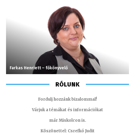
Farkas Henriett – főkönyvelő
F
RÓLUNK
Fordulj hozzánk bizalommal!
Várjuk a témákat és információkat
már Miskolcon is.
Köszönettel: Csrefkó Judit