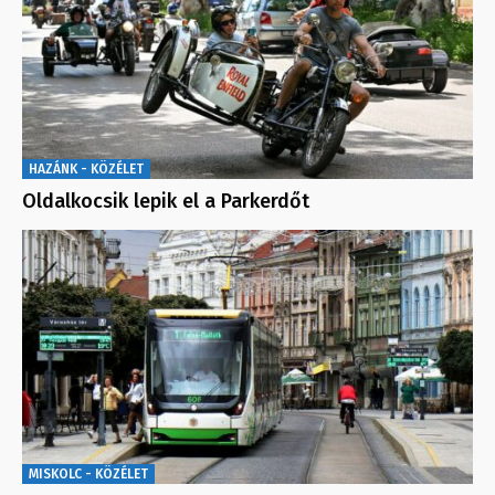
HAZÁNK - KÖZÉLET
Oldalkocsik lepik el a Parkerdőt
MISKOLC - KÖZÉLET