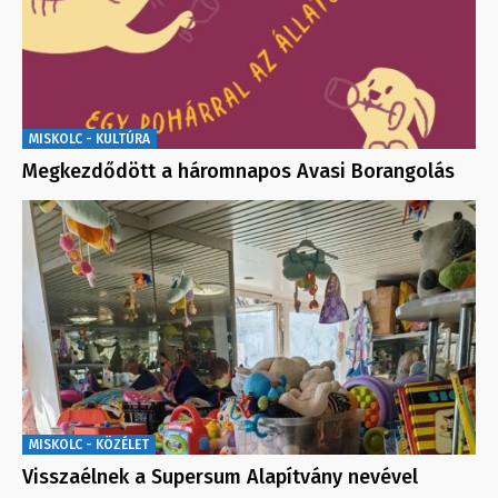
MISKOLC - KULTÚRA
Megkezdődött a háromnapos Avasi Borangolás
MISKOLC - KÖZÉLET
Visszaélnek a Supersum Alapítvány nevével