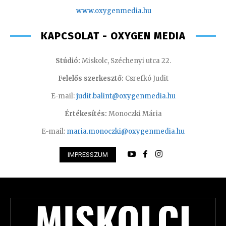
www.oxyge
nmedia.hu
KAPCSOLAT - OXYGEN MEDIA
Stúdió:
Miskolc, Széchenyi utca 22.
Felelős szerkesztő:
Csrefkó Judit
E-mail:
judit.balint@oxygenmedia.hu
Értékesítés:
Monoczki Mária
E-mail:
maria.monoczki@oxygenmedia.hu
IMPRESSZUM