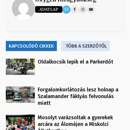
ADATLAP
KAPCSOLÓDÓ CIKKEK
TÖBB A SZERZŐTŐL
Oldalkocsik lepik el a Parkerdőt
Forgalomkorlátozás lesz holnap a
Szalamander fáklyás felvonulás
miatt
Mosolyt varázsoltak a gyerekek
arcára az Áloméjen a Miskolci