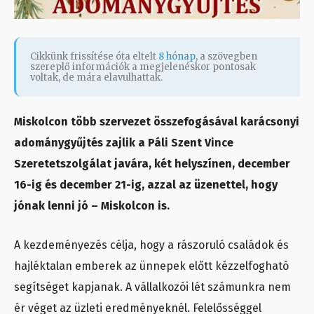
Cikkünk frissítése óta eltelt
8 hónap
, a szövegben
szereplő információk a megjelenéskor pontosak
voltak, de mára elavulhattak.
Miskolcon több szervezet összefogásával karácsonyi
adománygyűjtés zajlik a Páli Szent Vince
Szeretetszolgálat javára, két helyszínen, december
16-ig és december 21-ig, azzal az üzenettel, hogy
jónak lenni jó – Miskolcon is.
A kezdeményezés célja, hogy a rászoruló családok és
hajléktalan emberek az ünnepek előtt kézzelfogható
segítséget kapjanak. A vállalkozói lét számunkra nem
ér véget az üzleti eredményeknél. Felelősséggel