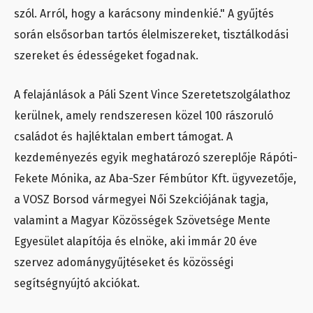
szól. Arról, hogy a karácsony mindenkié." A gyűjtés
során elsősorban tartós élelmiszereket, tisztálkodási
szereket és édességeket fogadnak.
A felajánlások a Páli Szent Vince Szeretetszolgálathoz
kerülnek, amely rendszeresen közel 100 rászoruló
családot és hajléktalan embert támogat. A
kezdeményezés egyik meghatározó szereplője Rápóti-
Fekete Mónika, az Aba-Szer Fémbútor Kft. ügyvezetője,
a VOSZ Borsod vármegyei Női Szekciójának tagja,
valamint a Magyar Közösségek Szövetsége Mente
Egyesület alapítója és elnöke, aki immár 20 éve
szervez adománygyűjtéseket és közösségi
segítségnyújtó akciókat.