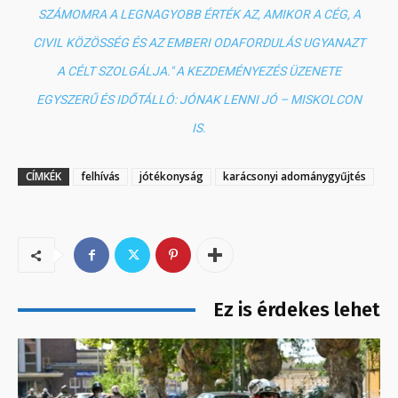
SZÁMOMRA A LEGNAGYOBB ÉRTÉK AZ, AMIKOR A CÉG, A
CIVIL KÖZÖSSÉG ÉS AZ EMBERI ODAFORDULÁS UGYANAZT
A CÉLT SZOLGÁLJA." A KEZDEMÉNYEZÉS ÜZENETE
EGYSZERŰ ÉS IDŐTÁLLÓ: JÓNAK LENNI JÓ – MISKOLCON
IS.
CÍMKÉK
felhívás
jótékonyság
karácsonyi adománygyűjtés
Ez is érdekes lehet