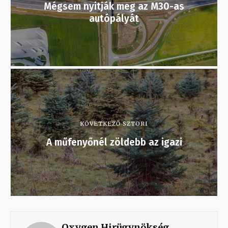
Mégsem nyitják meg az M30-as
autópályát
KÖVETKEZŐ SZTORI
A műfenyőnél zöldebb az igazi
Oxygen Hirügynökség