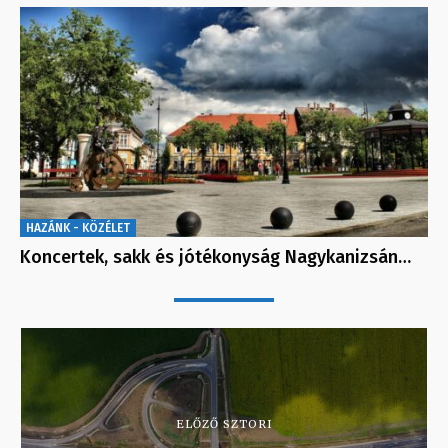
HAZÁNK - KÖZÉLET
Koncertek, sakk és jótékonyság Nagykanizsán…
ELŐZŐ SZTORI