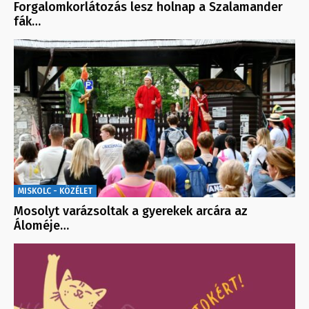
Forgalomkorlátozás lesz holnap a Szalamander
fák…
MISKOLC - KÖZÉLET
Mosolyt varázsoltak a gyerekek arcára az
Áloméje…