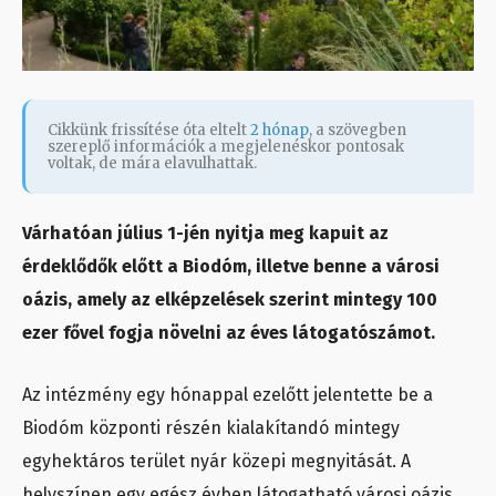
Cikkünk frissítése óta eltelt
2 hónap
, a szövegben
szereplő információk a megjelenéskor pontosak
voltak, de mára elavulhattak.
Várhatóan július 1-jén nyitja meg kapuit az
érdeklődők előtt a Biodóm, illetve benne a városi
oázis, amely az elképzelések szerint mintegy 100
ezer fővel fogja növelni az éves látogatószámot.
Az intézmény egy hónappal ezelőtt jelentette be a
Biodóm központi részén kialakítandó mintegy
egyhektáros terület nyár közepi megnyitását. A
helyszínen egy egész évben látogatható városi oázis