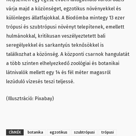
várja majd a közönséget, egzotikus növényekkel és
különleges állatfajokkal. A Biodómba mintegy 13 ezer
trópusi és szubtrópusi növényt telepítenek, emellett
hulmánokkal, kritikusan veszélyeztetett bali
seregélyekkel és sarkantyús teknősökkel is
találkozhat a közönség. A központi csarnok hangulatát
a több szinten elhelyezkedő zoológiai és botanikai
látnivalók mellett egy 14 és fél méter magasról
lezúduló vízesés teszi teljessé.
(Illusztráció: Pixabay)
CÍMKÉK
botanika
egzotikus
szubtrópusi
trópusi