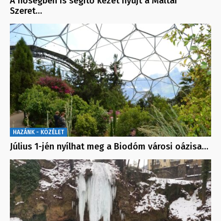
A hőségben is segítő kezet nyújt a Máltai
Szeret…
HAZÁNK - KÖZÉLET
Július 1-jén nyílhat meg a Biodóm városi oázisa…