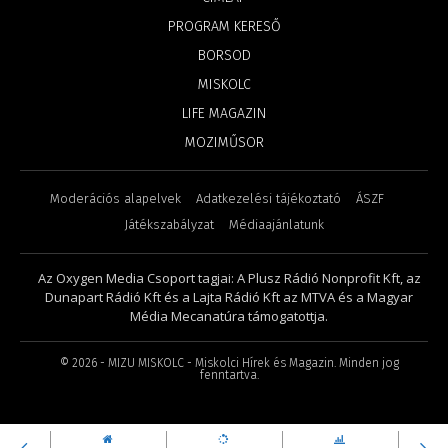
PROGRAM KERESŐ
BORSOD
MISKOLC
LIFE MAGAZIN
MOZIMŰSOR
Moderációs alapelvek
Adatkezelési tájékoztató
ÁSZF
Játékszabályzat
Médiaajánlatunk
Az Oxygen Media Csoport tagjai: A Plusz Rádió Nonprofit Kft, az
Dunapart Rádió Kft és a Lajta Rádió Kft az MTVA és a Magyar
Média Mecanatúra támogatottja.
©
2026
- MIZU MISKOLC - Miskolci Hírek és Magazin. Minden jog
fenntartva.