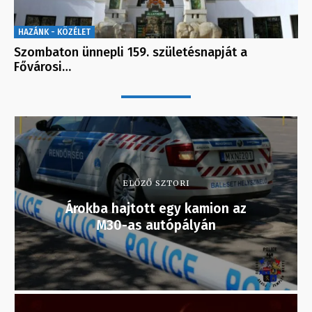
HAZÁNK - KÖZÉLET
Szombaton ünnepli 159. születésnapját a
Fővárosi…
ELŐZŐ SZTORI
Árokba hajtott egy kamion az
M30-as autópályán