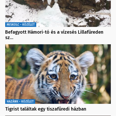
MISKOLC - KÖZÉLET
Befagyott Hámori-tó és a vízesés Lillafüreden
sz…
HAZÁNK - KÖZÉLET
Tigrist találtak egy tiszafüredi házban