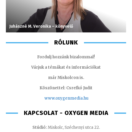
Juhászné M. Veronika – könyvelő
K
RÓLUNK
Fordulj hozzánk bizalommal!
Várjuk a témákat és információkat
már Miskolcon is.
Köszönettel: Csrefkó Judit
www.oxyge
nmedia.hu
KAPCSOLAT - OXYGEN MEDIA
Stúdió:
Miskolc, Széchenyi utca 22.