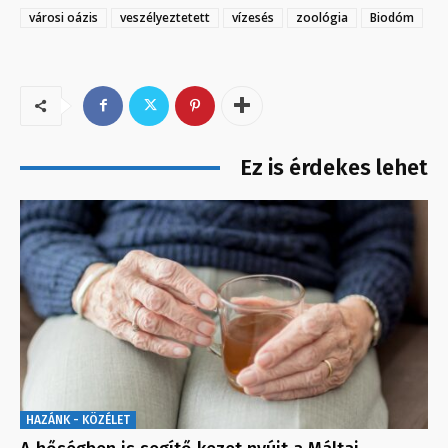
városi oázis
veszélyeztetett
vízesés
zoológia
Biodóm
Ez is érdekes lehet
HAZÁNK - KÖZÉLET