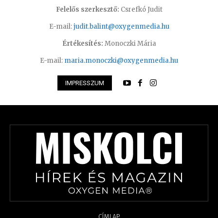
Felelős szerkesztő:
Csrefkó Judit
E-mail:
judit.balint@oxygenmedia.hu
Értékesítés:
Monoczki Mária
E-mail:
maria.monoczki@oxygenmedia.hu
IMPRESSZUM
CÍMLAP