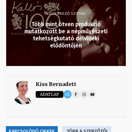
KÖVETKEZŐ SZTORI
Több mint ötven produkció
mutatkozott be a népművészeti
tehetségkutató délvidéki
elődöntőjén
Kiss Bernadett
ADATLAP
KAPCSOLÓDÓ CIKKEK
TÖBB A SZERZŐTŐL