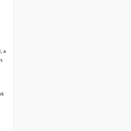
, a
es
ok