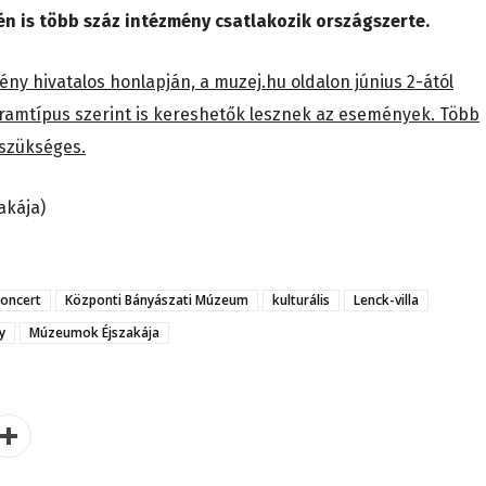
én is több száz intézmény csatlakozik országszerte.
ny hivatalos honlapján, a muzej.hu oldalon június 2-ától
ogramtípus szerint is kereshetők lesznek az események. Több
 szükséges.
akája)
oncert
Központi Bányászati Múzeum
kulturális
Lenck-villa
y
Múzeumok Éjszakája