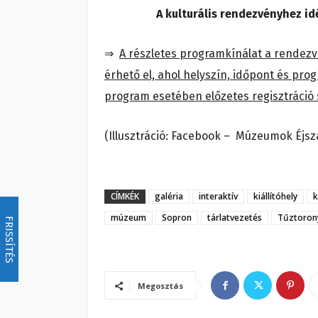
A kulturális rendezvényhez id
⇒
A részletes programkínálat a rendezvé
érhető el, ahol helyszín, időpont és pr
program esetében előzetes regisztráció
(Illusztráció: Facebook – Múzeumok Éjsz
CÍMKÉK
galéria
interaktív
kiállítóhely
k
múzeum
Sopron
tárlatvezetés
Tűztoron
FRISSÍTÉS
Megosztás