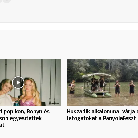
d popikon, Robyn és
Huszadik alkalommal várja 
son egyesítették
látogatókat a PanyolaFeszt
at