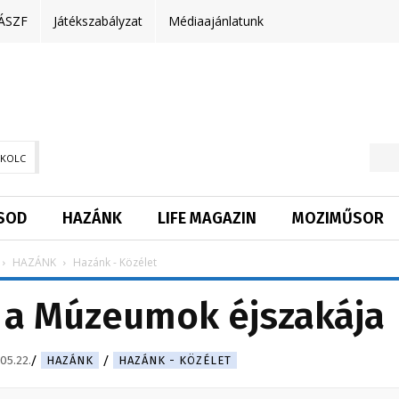
ÁSZF
Játékszabályzat
Médiaajánlatunk
SKOLC
SOD
HAZÁNK
LIFE MAGAZIN
MOZIMŰSOR
HAZÁNK
Hazánk - Közélet
n a Múzeumok éjszakája
05.22.
HAZÁNK
HAZÁNK - KÖZÉLET