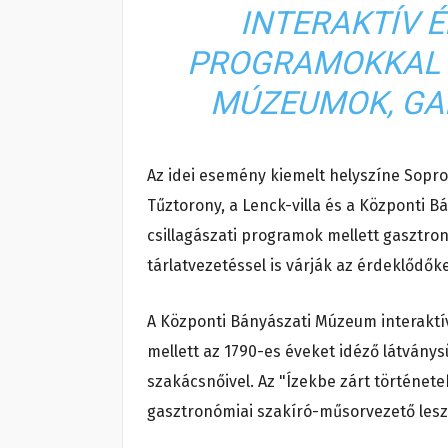
INTERAKTÍV 
PROGRAMOKKAL –
MÚZEUMOK, GAL
Az idei esemény kiemelt helyszíne Sopr
Tűztorony, a Lenck-villa és a Központi B
csillagászati programok mellett gasztr
tárlatvezetéssel is várják az érdeklődőke
A Központi Bányászati Múzeum interaktí
mellett az 1790-es éveket idéző látvány
szakácsnőivel. Az "Ízekbe zárt történet
gasztronómiai szakíró-műsorvezető lesz