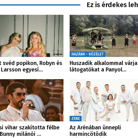
Ez is érdekes le
HAZÁNK - KÖZÉLET
t svéd popikon, Robyn és
Huszadik alkalommal várja
 Larsson egyesí…
látogatókat a Panyol…
ZENE
si vihar szakította félbe
Az Arénában ünnepli
Bunny milánói …
harmincötödik