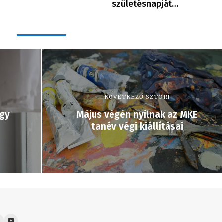
születésnapját…
KÖVETKEZŐ SZTORI
agy
Május végén nyílnak az MKE
tanév végi kiállításai