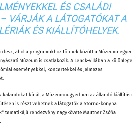
ÉLMÉNYEKKEL ÉS CSALÁDI
 VÁRJÁK A LÁTOGATÓKAT A
ÉRIÁK ÉS KIÁLLÍTÓHELYEK.
on lesz, ahol a programokhoz többek között a Múzeumnegyed
ányászati Múzeum is csatlakozik. A Lenck-villában a különleg
onómiai eseményekkel, koncertekkel és jelmezes
t.
v kalandokat kínál, a Múzeumnegyedben az állandó kiállítás
sütésen is részt vehetnek a látogatók a Storno-konyha
ek" tematikájú rendezvény nagykövete Mautner Zsófia
.