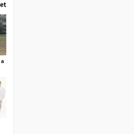
het
 a