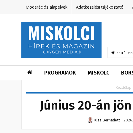
Moderációs alapelvek
Adatkezelési tájékoztató
C
36.4
MI
PROGRAMOK
MISKOLC
BOR
Kezdőlap
Június 20-án jö
Kiss Bernadett
-
2026.