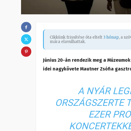
Cikkünk frissítése óta eltelt
3 hónap
, a sz
mára elavulhattak.
Június 20-án rendezik meg a Múzeumok 
idei nagykövete Mautner Zsófia gasztro
A NYÁR LE
ORSZÁGSZERTE T
EZER PR
KONCERTEKKE