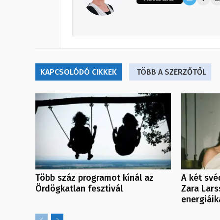
KAPCSOLÓDÓ CIKKEK
TÖBB A SZERZŐTŐL
Több száz programot kínál az
A két své
Ördögkatlan fesztivál
Zara Lars
energiáik