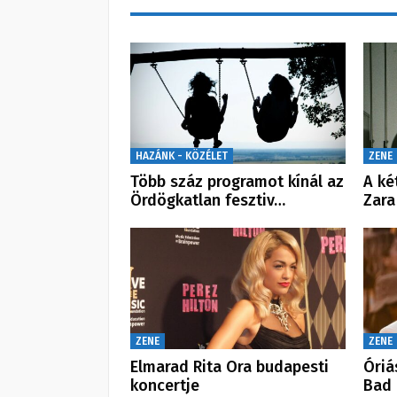
HAZÁNK - KÖZÉLET
ZENE
Több száz programot kínál az
A ké
Ördögkatlan fesztiv…
Zara
ZENE
ZENE
Elmarad Rita Ora budapesti
Óriá
koncertje
Bad 