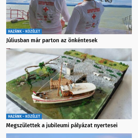
HAZÁNK - KÖZÉLET
Júliusban már parton az önkéntesek
HAZÁNK - KÖZÉLET
Megszülettek a jubileumi pályázat nyertesei