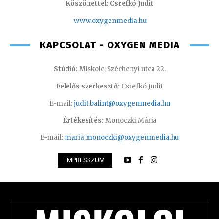
Köszönettel: Csrefkó Judit
www.oxyge
nmedia.hu
KAPCSOLAT - OXYGEN MEDIA
Stúdió:
Miskolc, Széchenyi utca 22.
Felelős szerkesztő:
Csrefkó Judit
E-mail:
judit.balint@oxygenmedia.hu
Értékesítés:
Monoczki Mária
E-mail:
maria.monoczki@oxygenmedia.hu
IMPRESSZUM