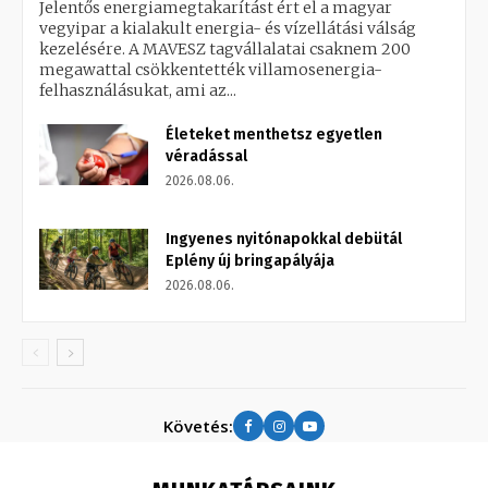
Jelentős energiamegtakarítást ért el a magyar
vegyipar a kialakult energia- és vízellátási válság
kezelésére. A MAVESZ tagvállalatai csaknem 200
megawattal csökkentették villamosenergia-
felhasználásukat, ami az...
Életeket menthetsz egyetlen
véradással
2026.08.06.
Ingyenes nyitónapokkal debütál
Eplény új bringapályája
2026.08.06.
Követés: