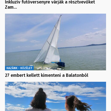
Inkluzív futóversenyre várják a résztvevőket
Zam…
HAZÁNK - KÖZÉLET
27 embert kellett kimenteni a Balatonból