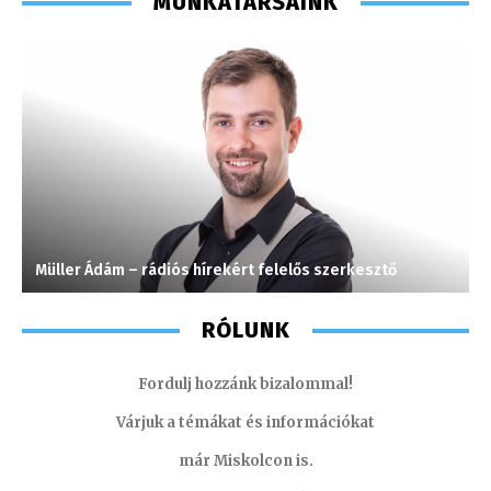
MUNKATÁRSAINK
Müller Ádám – rádiós hírekért felelős szerkesztő
S
RÓLUNK
Fordulj hozzánk bizalommal!
Várjuk a témákat és információkat
már Miskolcon is.