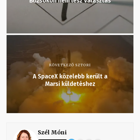
Bozsokon nem lesz választás
KÖVETKEZŐ SZTORI
A SpaceX közelebb került a
Marsi küldetéshez
Szél Móni