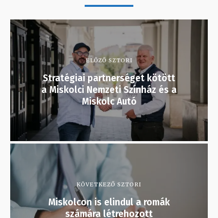
ELŐZŐ SZTORI
Stratégiai partnerséget kötött
a Miskolci Nemzeti Színház és a
Miskolc Autó
KÖVETKEZŐ SZTORI
Miskolcon is elindul a romák
számára létrehozott