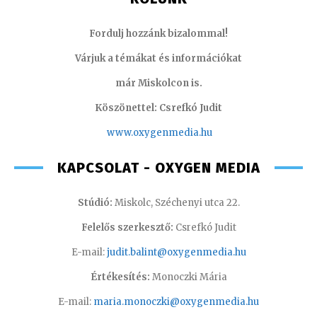
Fordulj hozzánk bizalommal!
Várjuk a témákat és információkat
már Miskolcon is.
Köszönettel: Csrefkó Judit
www.oxyge
nmedia.hu
KAPCSOLAT - OXYGEN MEDIA
Stúdió:
Miskolc, Széchenyi utca 22.
Felelős szerkesztő:
Csrefkó Judit
E-mail:
judit.balint@oxygenmedia.hu
Értékesítés:
Monoczki Mária
E-mail:
maria.monoczki@oxygenmedia.hu