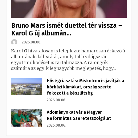
Bruno Mars ismét duettel tér vissza –
Karol G új albumán...
2026.08.06.
Karol G hivatalosan is leleplezte hamarosan érkező új
albumának dallistáját, amely több világsztár
együttműködését is tartalmazza. A rajongók
számára az egyik legnagyobb meglepetés, hogy...
Hőségriasztás: Miskolcon is javítják a
kórházi klímákat, országszerte
fokozott a készültség
2026.08.06.
Adományokat vár a Magyar
Református Szeretetszolgálat
2026.08.06.