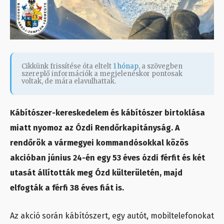
Cikkünk frissítése óta eltelt
1 hónap
, a szövegben
szereplő információk a megjelenéskor pontosak
voltak, de mára elavulhattak.
Kábítószer-kereskedelem és kábítószer birtoklása
miatt nyomoz az Ózdi Rendőrkapitányság. A
rendőrök a vármegyei kommandósokkal közös
akcióban június 24-én egy 53 éves ózdi férfit és két
utasát állították meg Ózd külterületén, majd
elfogták a férfi 38 éves fiát is.
Az akció során kábítószert, egy autót, mobiltelefonokat