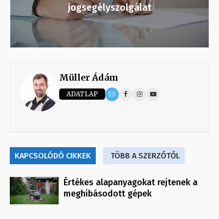
jogsegélyszolgálat
Müller Ádám
ADATLAP
KAPCSOLÓDÓ CIKKEK
TÖBB A SZERZŐTŐL
Értékes alapanyagokat rejtenek a
meghibásodott gépek