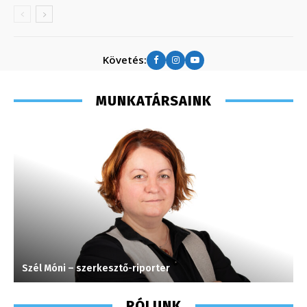
Követés:
MUNKATÁRSAINK
Szél Móni – szerkesztő-riporter
K
RÓLUNK