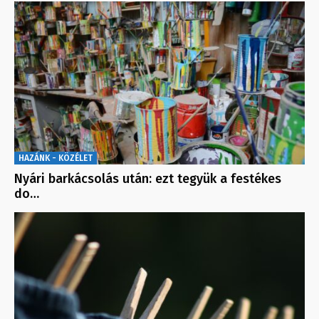
HAZÁNK - KÖZÉLET
Nyári barkácsolás után: ezt tegyük a festékes
do…