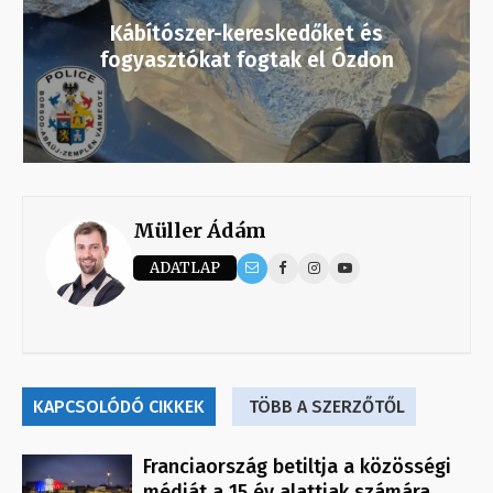
Kábítószer-kereskedőket és
fogyasztókat fogtak el Ózdon
Müller Ádám
ADATLAP
KAPCSOLÓDÓ CIKKEK
TÖBB A SZERZŐTŐL
Franciaország betiltja a közösségi
médiát a 15 év alattiak számára