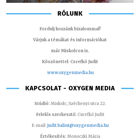
RÓLUNK
Fordulj hozzánk bizalommal!
Várjuk a témákat és információkat
már Miskolcon is.
Köszönettel: Csrefkó Judit
www.oxyge
nmedia.hu
KAPCSOLAT - OXYGEN MEDIA
Stúdió:
Miskolc, Széchenyi utca 22.
Felelős szerkesztő:
Csrefkó Judit
E-mail:
judit.balint@oxygenmedia.hu
Értékesítés:
Monoczki Mária