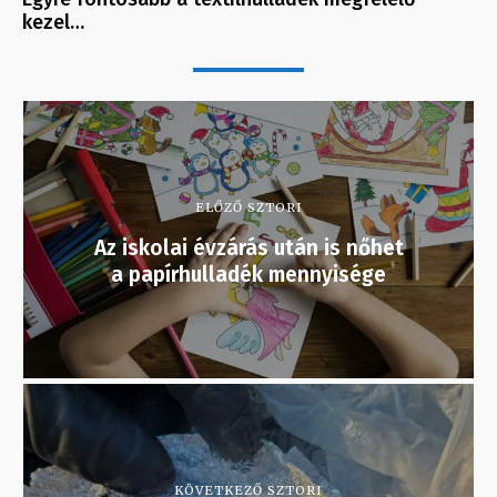
kezel…
ELŐZŐ SZTORI
Az iskolai évzárás után is nőhet
a papírhulladék mennyisége
KÖVETKEZŐ SZTORI