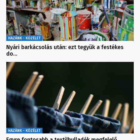
HAZÁNK - KÖZÉLET
Nyári barkácsolás után: ezt tegyük a festékes
do…
HAZÁNK - KÖZÉLET
Egyre fontosabb a textilhulladék megfelelő