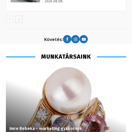
2026.08.08.
Követés:
MUNKATÁRSAINK
Imre Rebeka – marketing gyakornok
T