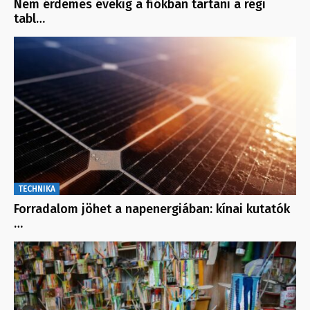
Nem érdemes évekig a fiókban tartani a régi
tabl…
TECHNIKA
Forradalom jöhet a napenergiában: kínai kutatók
…