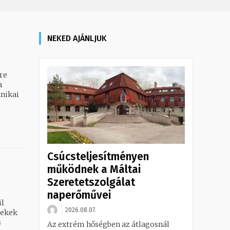
NEKED AJÁNLJUK
re
a
hnikai
Csúcsteljesítményen
működnek a Máltai
Szeretetszolgálat
naperőművei
il
2026.08.07.
s
Az extrém hőségben az átlagosnál