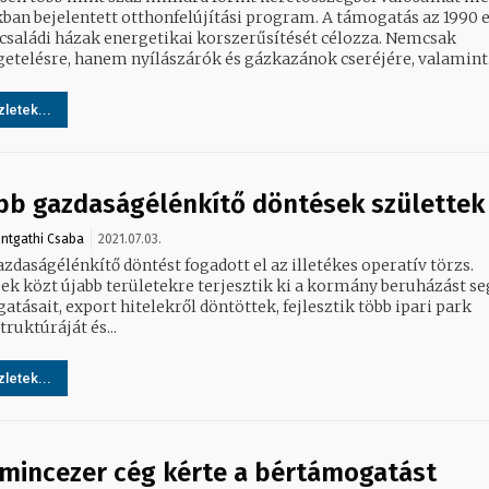
 bejelentett otthonfelújítási program. A támogatás az 1990 előtt
családi házak energetikai korszerűsítését célozza. Nemcsak
getelésre, hanem nyílászárók és gázkazánok cseréjére, valamint.
letek...
bb gazdaságélénkítő döntések születtek
ntgathi Csaba
2021.07.03.
zdaságélénkítő döntést fogadott el az illetékes operatív törzs.
ek közt újabb területekre terjesztik ki a kormány beruházást se
tásait, export hitelekről döntöttek, fejlesztik több ipari park
truktúráját és...
letek...
mincezer cég kérte a bértámogatást