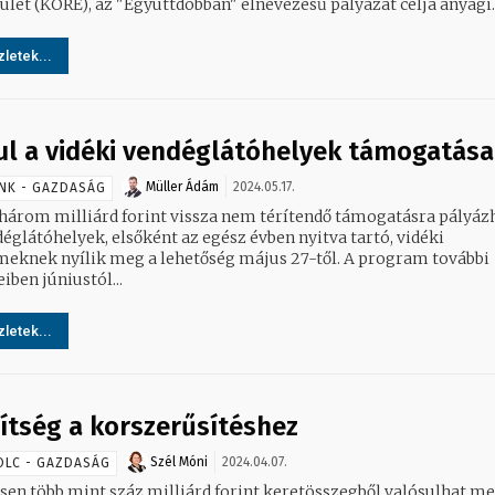
ület (KORE), az "Együttdobban" elnevezésű pályázat célja anyagi..
letek...
ul a vidéki vendéglátóhelyek támogatása
Müller Ádám
2024.05.17.
NK - GAZDASÁG
három milliárd forint vissza nem térítendő támogatásra pályáz
déglátóhelyek, elsőként az egész évben nyitva tartó, vidéki
knek nyílik meg a lehetőség május 27-től. A program további
ben júniustól...
letek...
ítség a korszerűsítéshez
Szél Móni
2024.04.07.
OLC - GAZDASÁG
sen több mint száz milliárd forint keretösszegből valósulhat me