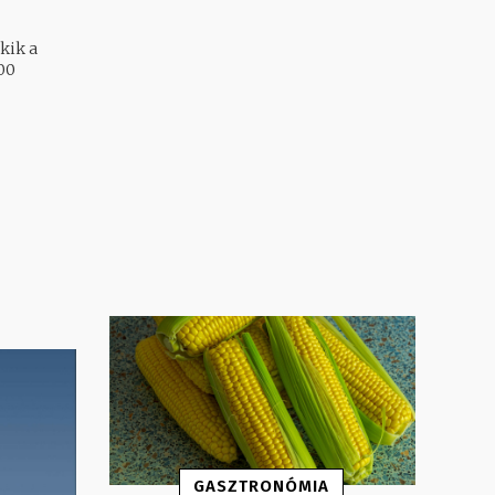
kik a
GASZTRONÓMIA