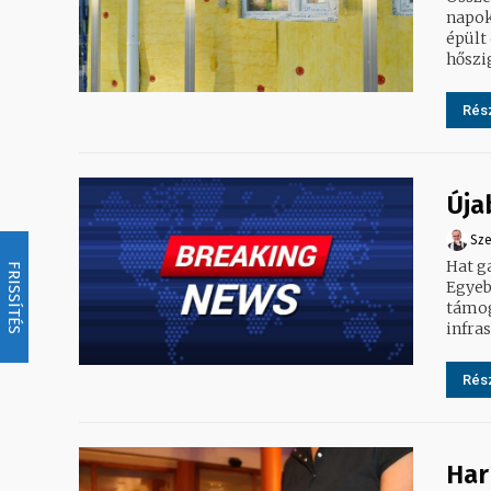
napokban
épült 
hőszi
Rész
Úja
Sze
Hat ga
FRISSÍTÉS
Egyeb
támoga
infras
Rész
Har