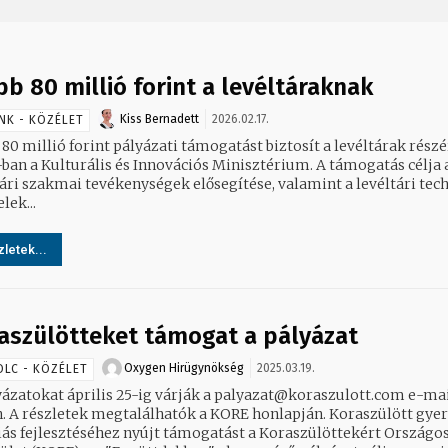
bb 80 millió forint a levéltáraknak
Kiss Bernadett
2026.02.17.
NK - KÖZÉLET
80 millió forint pályázati támogatást biztosít a levéltárak részé
ban a Kulturális és Innovációs Minisztérium. A támogatás célja 
tári szakmai tevékenységek elősegítése, valamint a levéltári tec
lek...
letek...
aszülötteket támogat a pályázat
Oxygen Hirügynökség
2025.03.19.
OLC - KÖZÉLET
yázatokat április 25-ig várják a palyazat@koraszulott.com e-ma
A részletek megtalálhatók a KORE honlapján. Koraszülött gyerekek
iás fejlesztéséhez nyújt támogatást a Koraszülöttekért Országo