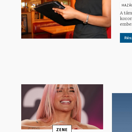
HAZÁ
A tám
koronav
Rész
ZENE