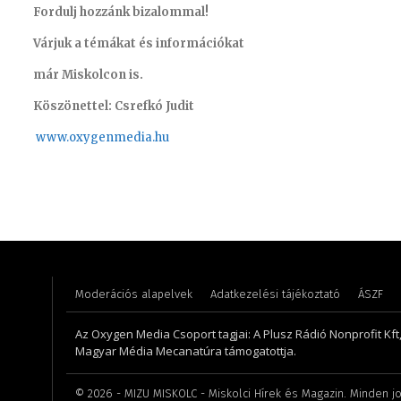
Fordulj hozzánk bizalommal!
Várjuk a témákat és információkat
már Miskolcon is.
Köszönettel: Csrefkó Judit
www.oxyge
nmedia.hu
Farkas Henriett – főkönyvelő
Lukács B
Moderációs alapelvek
Adatkezelési tájékoztató
ÁSZF
Az Oxygen Media Csoport tagjai: A Plusz Rádió Nonprofit Kft
Magyar Média Mecanatúra támogatottja.
©
2026
- MIZU MISKOLC - Miskolci Hírek és Magazin. Minden jo