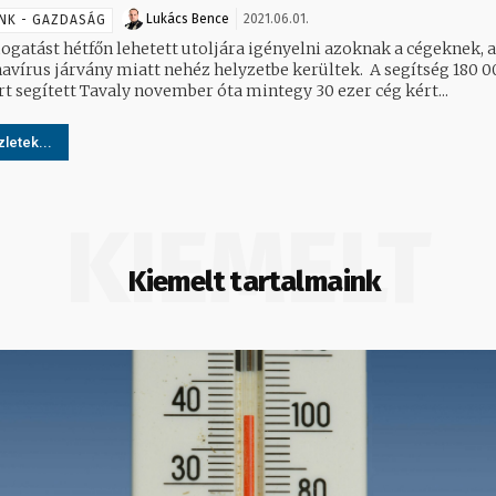
Lukács Bence
2021.06.01.
NK - GAZDASÁG
ogatást hétfőn lehetett utoljára igényelni azoknak a cégeknek, a
írus járvány miatt nehéz helyzetbe kerültek. A segítség 180 000
embert segített Tavaly november óta mintegy 30 ezer cég kért...
letek...
KIEMELT
Kiemelt tartalmaink