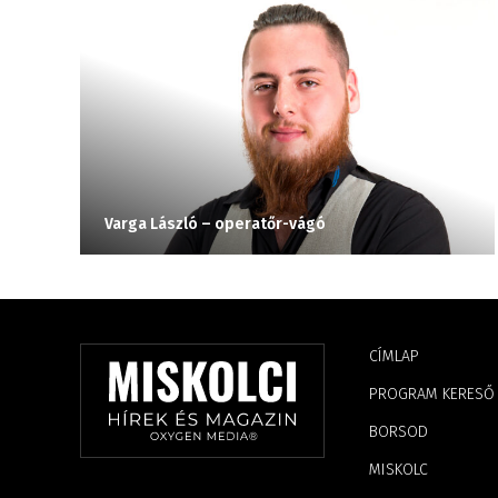
Varga László – operatőr-vágó
CÍMLAP
PROGRAM KERESŐ
BORSOD
MISKOLC