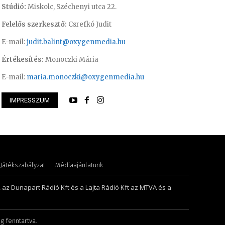
Stúdió:
Miskolc, Széchenyi utca 22.
Felelős szerkesztő:
Csrefkó Judit
E-mail:
judit.balint@oxygenmedia.hu
Értékesítés:
Monoczki Mária
E-mail:
maria.monoczki@oxygenmedia.hu
IMPRESSZUM
ence – online felelős szerkesztő
Torma Anikó – irod
Játékszabályzat
Médiaajánlatunk
, az Dunapart Rádió Kft és a Lajta Rádió Kft az MTVA és a
g fenntartva.