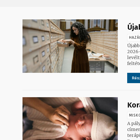
Úja
HAZÁ
Újabb 
2026-
levél
feltéte
Rész
Kor
MISK
A pál
címen. 
teráp