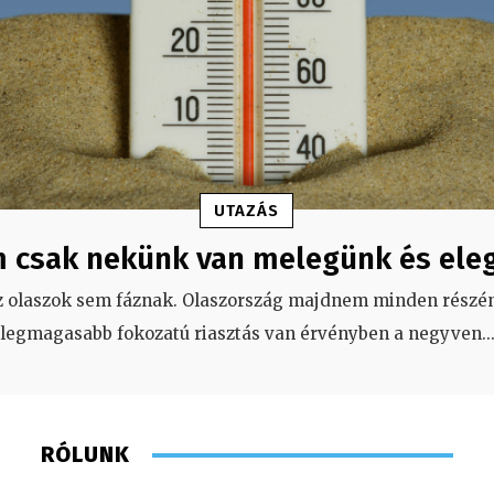
UTAZÁS
 csak nekünk van melegünk és ele
z olaszok sem fáznak. Olaszország majdnem minden részén
legmagasabb fokozatú riasztás van érvényben a negyven
..
RÓLUNK