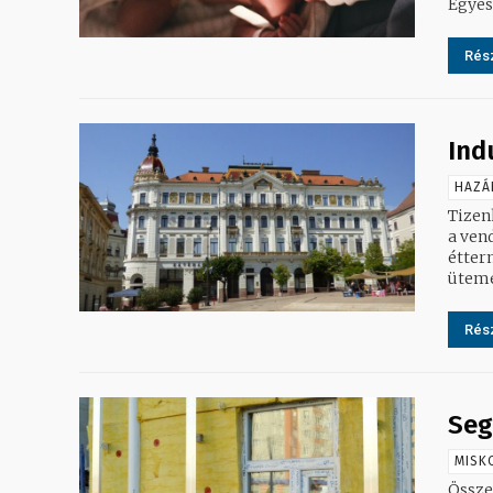
Egyes
Rész
Ind
HAZÁ
Tizen
a ven
étterme
ütemei
Rész
Seg
MISK
Össze