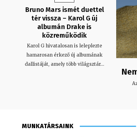
Bruno Mars ismét duettel
tér vissza – Karol G új
albumán Drake is
közreműködik
Karol G hivatalosan is leleplezte
hamarosan érkező új albumának
dallistáját, amely több világsztár
...
Nem
A
MUNKATÁRSAINK