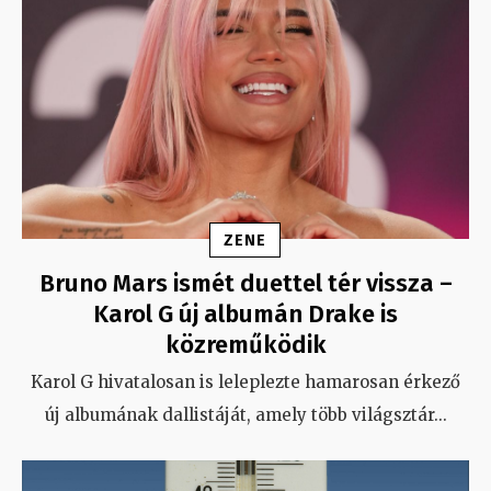
ZENE
Bruno Mars ismét duettel tér vissza –
Karol G új albumán Drake is
közreműködik
Karol G hivatalosan is leleplezte hamarosan érkező
új albumának dallistáját, amely több világsztár
...