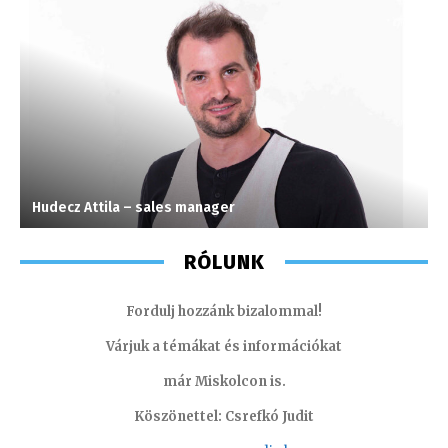
Hudecz Attila – sales manager
S
RÓLUNK
Fordulj hozzánk bizalommal!
Várjuk a témákat és információkat
már Miskolcon is.
Köszönettel: Csrefkó Judit