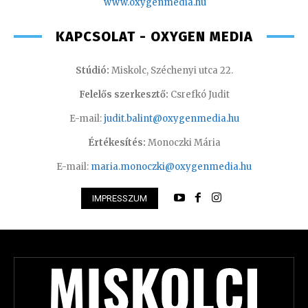
www.oxyge
nmedia.hu
KAPCSOLAT - OXYGEN MEDIA
Stúdió:
Miskolc, Széchenyi utca 22.
Felelős szerkesztő:
Csrefkó Judit
E-mail:
judit.balint@oxygenmedia.hu
Értékesítés:
Monoczki Mária
E-mail:
maria.monoczki@oxygenmedia.hu
IMPRESSZUM