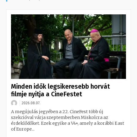
Minden idők legsikeresebb horvát
filmje nyitja a CineFestet
2026.08.07.
A megújulás jegyében a 22. CineFest több új
szekcióval várja szeptemberben Miskolcra az
érdeklődőket. Ezek egyike a V4+, amely a korábbi East
of Europe...