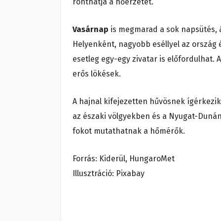
ronthatja a hőérzetet.
Vasárnap
is megmarad a sok napsütés, 
Helyenként, nagyobb eséllyel az ország é
esetleg egy-egy zivatar is előfordulhat. 
erős lökések.
A hajnal kifejezetten hűvösnek ígérkezik
az északi völgyekben és a Nyugat-Dunánt
fokot mutathatnak a hőmérők.
Forrás: Kiderül, HungaroMet
Illusztráció: Pixabay