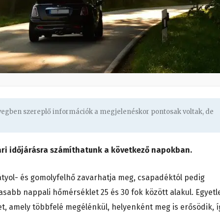
övegben szereplő információk a megjelenéskor pontosak voltak, de
ári időjárásra számíthatunk a következő napokban.
tyol- és gomolyfelhő zavarhatja meg, csapadéktól pedig
asabb nappali hőmérséklet 25 és 30 fok között alakul. Egyetl
et, amely többfelé megélénkül, helyenként meg is erősödik, í