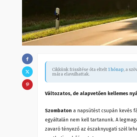
Cikkünk frissítése óta eltelt
1 hónap
, a sz
mára elavulhattak.
Változatos, de alapvetően kellemes ny
Szombaton
a napsütést csupán kevés fá
egyáltalán nem kell tartanunk. A legmag
zavaró tényező az északnyugati szél leh