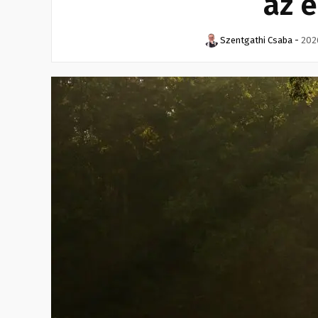
az 
Szentgathi Csaba
-
2026