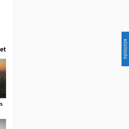
KÖZÖSSÉG
het
us