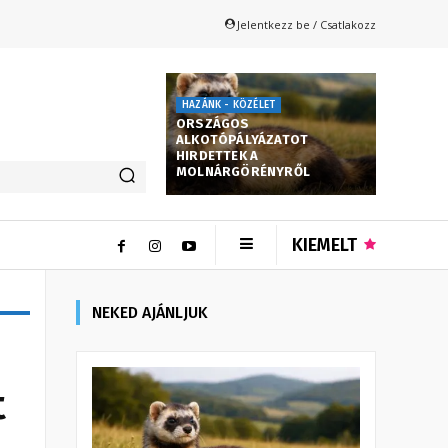
Jelentkezz be / Csatlakozz
HAZÁNK - KÖZÉLET
ORSZÁGOS
ALKOTÓPÁLYÁZATOT
HIRDETTEK A
MOLNÁRGÖRÉNYRŐL
KIEMELT
NEKED AJÁNLJUK
t