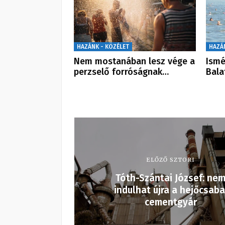
HAZÁNK - KÖZÉLET
HAZÁ
Nem mostanában lesz vége a
Ismé
perzselő forróságnak…
Bala
ELŐZŐ SZTORI
Tóth-Szántai József: ne
indulhat újra a hejőcsaba
cementgyár