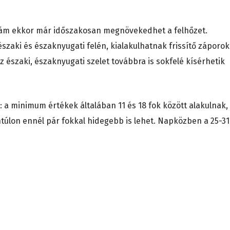
ám ekkor már időszakosan megnövekedhet a felhőzet.
szaki és északnyugati felén, kialakulhatnak frissítő záporok
Az északi, északnyugati szelet továbbra is sokfelé kísérhetik
: a minimum értékek általában 11 és 18 fok között alakulnak,
úlon ennél pár fokkal hidegebb is lehet. Napközben a 25-31