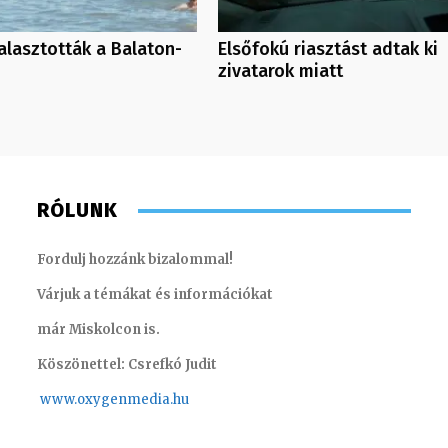
alasztották a Balaton-
Elsőfokú riasztást adtak ki
zivatarok miatt
RÓLUNK
Fordulj hozzánk bizalommal!
Várjuk a témákat és információkat
már Miskolcon is.
Köszönettel: Csrefkó Judit
www.oxyge
nmedia.hu
Szabó Döníz – sales manager
Szél Món