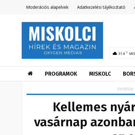
Moderációs alapelvek
Adatkezelési tájékoztató
C
31.4
MI
PROGRAMOK
MISKOLC
BOR
Kezdőlap
Kellemes nyár
vasárnap azonba