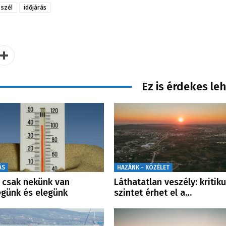
szél
időjárás
Ez is érdekes le
ÁS
HAZÁNK - KÖZÉLET
csak nekünk van
Láthatatlan veszély: kritik
günk és elegünk
szintet érhet el a…