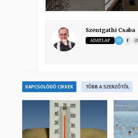
Szentgathi Csaba
ADATLAP
KAPCSOLÓDÓ CIKKEK
TÖBB A SZERZŐTŐL