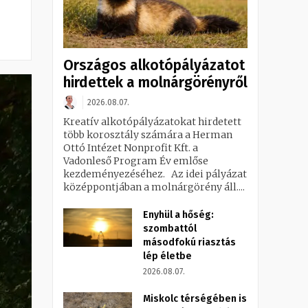
Országos alkotópályázatot
hirdettek a molnárgörényről
2026.08.07.
Kreatív alkotópályázatokat hirdetett
több korosztály számára a Herman
Ottó Intézet Nonprofit Kft. a
Vadonleső Program Év emlőse
kezdeményezéséhez. Az idei pályázat
középpontjában a molnárgörény áll....
Enyhül a hőség:
szombattól
másodfokú riasztás
lép életbe
2026.08.07.
Miskolc térségében is