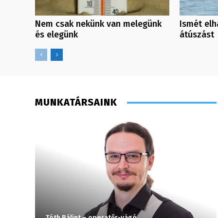
Nem csak nekünk van melegünk
Ismét elh
és elegünk
átúszást
MUNKATÁRSAINK
Tóth Bálint – operatőr-vágó