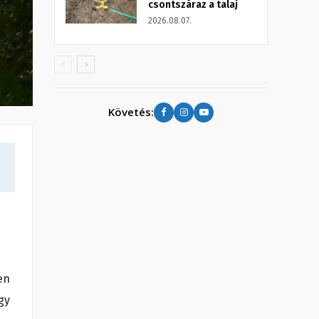
csontszáraz a talaj
2026.08.07.
Követés:
en
gy