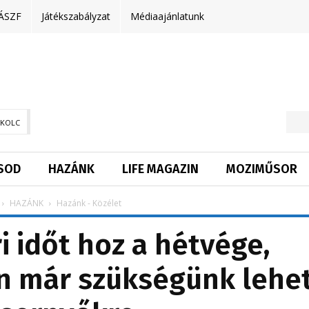
ÁSZF
Játékszabályzat
Médiaajánlatunk
SKOLC
SOD
HAZÁNK
LIFE MAGAZIN
MOZIMŰSOR
HAZÁNK
Hazánk - Közélet
i időt hoz a hétvége,
n már szükségünk lehe