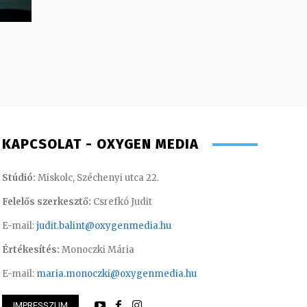
KAPCSOLAT - OXYGEN MEDIA
Stúdió:
Miskolc, Széchenyi utca 22.
Felelős szerkesztő:
Csrefkó Judit
E-mail:
judit.balint@oxygenmedia.hu
Értékesítés:
Monoczki Mária
E-mail:
maria.monoczki@oxygenmedia.hu
IMPRESSZUM
i – szerkesztő-riporter
Farkas Henriett – 