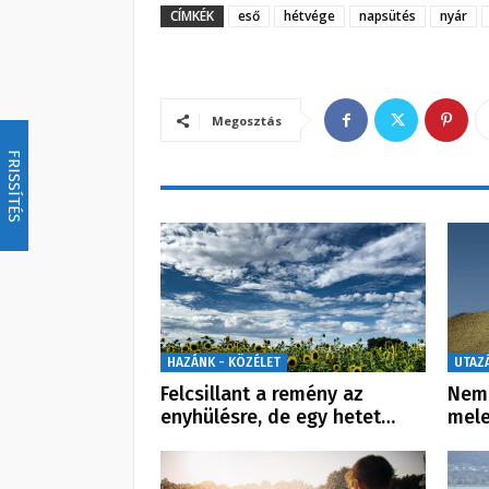
CÍMKÉK
eső
hétvége
napsütés
nyár
Megosztás
FRISSÍTÉS
HAZÁNK - KÖZÉLET
UTAZ
Felcsillant a remény az
Nem 
enyhülésre, de egy hetet…
mele