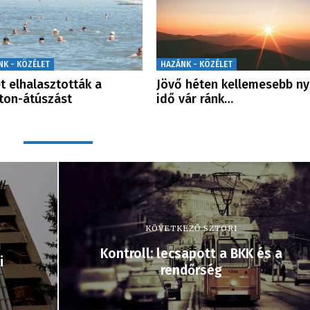
NK - KÖZÉLET
HAZÁNK - KÖZÉLET
t elhalasztották a
Jövő héten kellemesebb ny
ton-átúszást
idő vár ránk…
KÖVETKEZŐ SZTORI
m
Kontroll: lecsapott a BKK és a
i
rendőrség