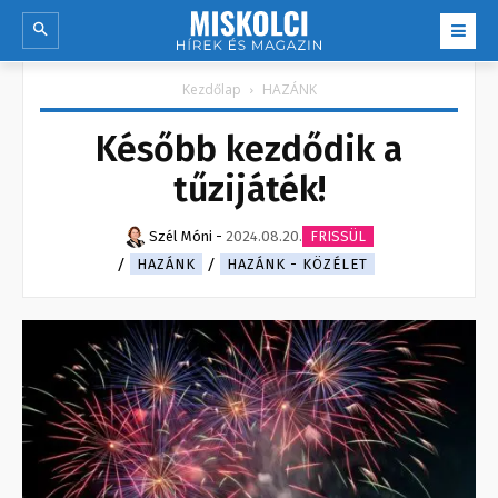
Kezdőlap
HAZÁNK
Később kezdődik a
tűzijáték!
Szél Móni
-
2024.08.20.
FRISSÜL
HAZÁNK
HAZÁNK - KÖZÉLET