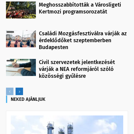
Meghosszabbították a Városligeti
Kertmozi programsorozatát
Családi Mozgásfesztiválra várják az
érdeklődőket szeptemberben
Budapesten
Civil szervezetek jelentkezését
várják a NEA reformjáról szóló
közösségi gyűlésre
NEKED AJÁNLJUK