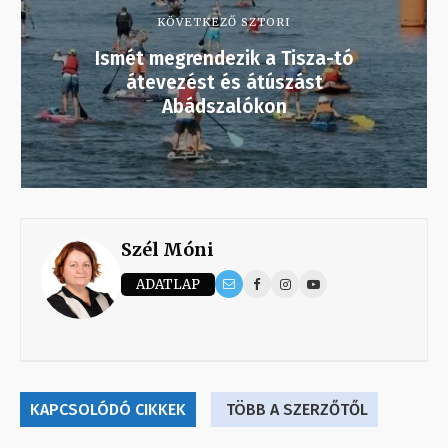
KÖVETKEZŐ SZTORI
Ismét megrendezik a Tisza-tó
átevezést és átúszást
Abádszalókon
Szél Móni
ADATLAP
KAPCSOLÓDÓ CIKKEK
TÖBB A SZERZŐTŐL