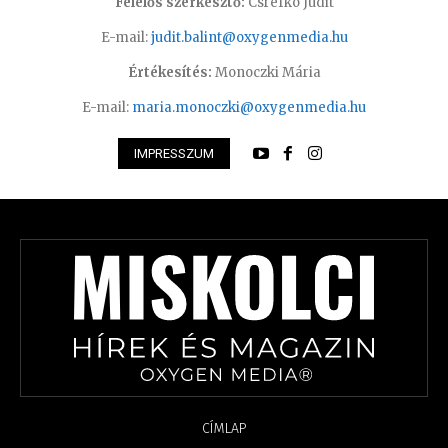
Felelős szerkesztő:
Csrefkó Judit
E-mail:
judit.balint@oxygenmedia.hu
Értékesítés:
Monoczki Mária
E-mail:
maria.monoczki@oxygenmedia.hu
IMPRESSZUM
CÍMLAP