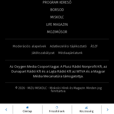
PROGRAM KERESŐ
BORSOD
MISKOLC
LIFE MAGAZIN
MOZIMŰSOR
Moderációs alapelvek
Adatkezelési tájékoztató
ÁSZF
Játékszabályzat
Médiaajánlatunk
Az Oxygen Media Csoport tagjai: A Plusz Rádió Nonprofit Kft, az
Dunapart Rádió Kft és a Lajta Rádió Kft az MTVA és a Magyar
Média Mecanatúra támogatottja.
©
2026
- MIZU MISKOLC - Miskolci Hírek és Magazin. Minden jog
fenntartva.
Címlap
Frissítések
Közösség