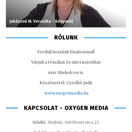
Juhászné M. Veronika – könyvelő
V
RÓLUNK
Fordulj hozzánk bizalommal!
Várjuk a témákat és információkat
már Miskolcon is.
Köszönettel: Csrefkó Judit
www.oxyge
nmedia.hu
KAPCSOLAT - OXYGEN MEDIA
Stúdió:
Miskolc, Széchenyi utca 22.