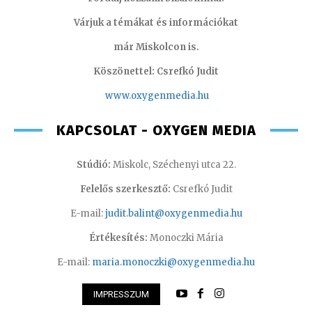
Várjuk a témákat és információkat
már Miskolcon is.
Köszönettel: Csrefkó Judit
www.oxyge
nmedia.hu
KAPCSOLAT - OXYGEN MEDIA
Stúdió:
Miskolc, Széchenyi utca 22.
Felelős szerkesztő:
Csrefkó Judit
E-mail:
judit.balint@oxygenmedia.hu
Értékesítés:
Monoczki Mária
E-mail:
maria.monoczki@oxygenmedia.hu
IMPRESSZUM