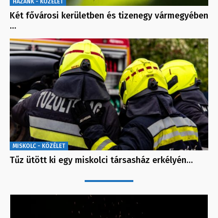
HAZÁNK - KÖZÉLET
Két fővárosi kerületben és tizenegy vármegyében
…
MISKOLC - KÖZÉLET
Tűz ütött ki egy miskolci társasház erkélyén…