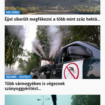
KÉK HÍREK
Éjjel sikerült megfékezni a több mint száz hektá…
HAZÁNK - KÖZÉLET
Több vármegyében is végeznek
szúnyoggyérítést…