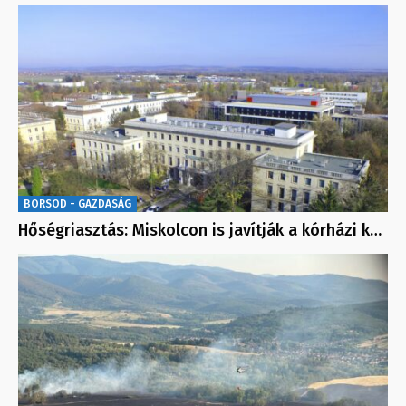
BORSOD - GAZDASÁG
Hőségriasztás: Miskolcon is javítják a kórházi k…