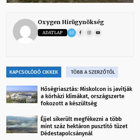
Oxygen Hirügynökség
ADATLAP
KAPCSOLÓDÓ CIKKEK
TÖBB A SZERZŐTŐL
Hőségriasztás: Miskolcon is javítják
a kórházi klímákat, országszerte
fokozott a készültség
Éjjel sikerült megfékezni a több
mint száz hektáron pusztító tüzet
Dédestapolcsánynál