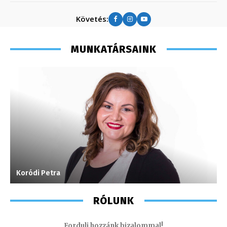
Követés:
MUNKATÁRSAINK
Koródi Petra
G
RÓLUNK
Fordulj hozzánk bizalommal!