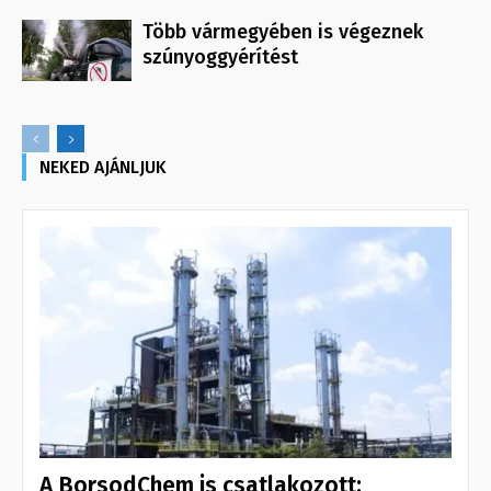
Több vármegyében is végeznek
szúnyoggyérítést
NEKED AJÁNLJUK
A BorsodChem is csatlakozott: