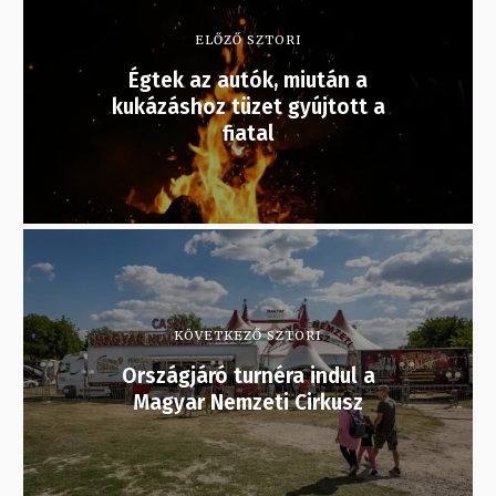
ELŐZŐ SZTORI
Égtek az autók, miután a
kukázáshoz tüzet gyújtott a
fiatal
KÖVETKEZŐ SZTORI
Országjáró turnéra indul a
Magyar Nemzeti Cirkusz