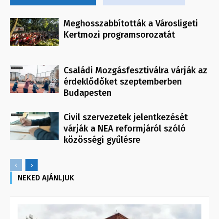
Meghosszabbították a Városligeti
Kertmozi programsorozatát
Családi Mozgásfesztiválra várják az
érdeklődőket szeptemberben
Budapesten
Civil szervezetek jelentkezését
várják a NEA reformjáról szóló
közösségi gyűlésre
NEKED AJÁNLJUK