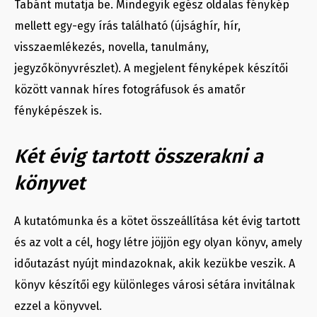
Tabánt mutatja be. Mindegyik egész oldalas fénykép
mellett egy-egy írás található (újsághír, hír,
visszaemlékezés, novella, tanulmány,
jegyzőkönyvrészlet). A megjelent fényképek készítői
között vannak híres fotográfusok és amatőr
fényképészek is.
Két évig tartott összerakni a
könyvet
A kutatómunka és a kötet összeállítása két évig tartott
és az volt a cél, hogy létre jöjjön egy olyan könyv, amely
időutazást nyújt mindazoknak, akik kezükbe veszik. A
könyv készítői egy különleges városi sétára invitálnak
ezzel a könyvvel.