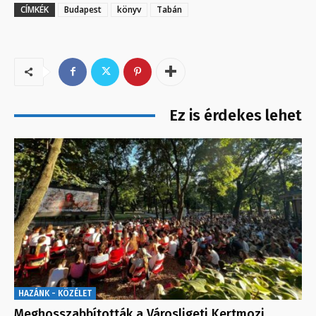
CÍMKÉK
Budapest
könyv
Tabán
Ez is érdekes lehet
HAZÁNK - KÖZÉLET
Meghosszabbították a Városligeti Kertmozi