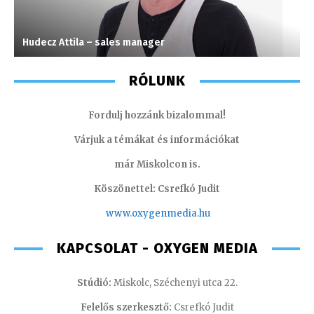
Hudecz Attila – sales manager
F
RÓLUNK
Fordulj hozzánk bizalommal!
Várjuk a témákat és információkat
már Miskolcon is.
Köszönettel: Csrefkó Judit
www.oxyge
nmedia.hu
KAPCSOLAT - OXYGEN MEDIA
Stúdió:
Miskolc, Széchenyi utca 22.
Felelős szerkesztő:
Csrefkó Judit