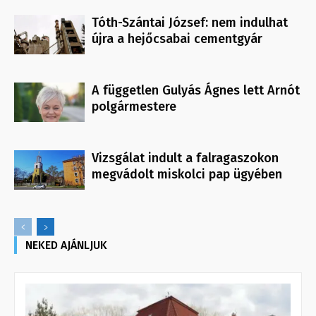
Tóth-Szántai József: nem indulhat
újra a hejőcsabai cementgyár
A független Gulyás Ágnes lett Arnót
polgármestere
Vizsgálat indult a falragaszokon
megvádolt miskolci pap ügyében
NEKED AJÁNLJUK