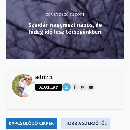
KÖVETKEZŐ SZTORI
Szerdán nagyrészt napos, de
hideg idő lesz térségünkben
admin
ADATLAP
KAPCSOLÓDÓ CIKKEK
TÖBB A SZERZŐTŐL