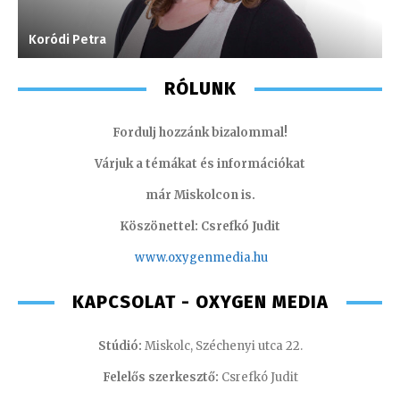
Koródi Petra
F
RÓLUNK
Fordulj hozzánk bizalommal!
Várjuk a témákat és információkat
már Miskolcon is.
Köszönettel: Csrefkó Judit
www.oxyge
nmedia.hu
KAPCSOLAT - OXYGEN MEDIA
Stúdió:
Miskolc, Széchenyi utca 22.
Felelős szerkesztő:
Csrefkó Judit