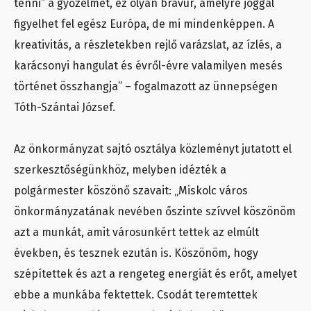
tenni” a győzelmet, ez olyan bravúr, amelyre joggal
figyelhet fel egész Európa, de mi mindenképpen. A
kreativitás, a részletekben rejlő varázslat, az ízlés, a
karácsonyi hangulat és évről-évre valamilyen mesés
történet összhangja” – fogalmazott az ünnepségen
Tóth-Szántai József.
Az önkormányzat sajtó osztálya közleményt jutatott el
szerkesztőségünkhöz, melyben idézték a
polgármester köszönő szavait: „Miskolc város
önkormányzatának nevében őszinte szívvel köszönöm
azt a munkát, amit városunkért tettek az elmúlt
években, és tesznek ezután is. Köszönöm, hogy
szépítettek és azt a rengeteg energiát és erőt, amelyet
ebbe a munkába fektettek. Csodát teremtettek