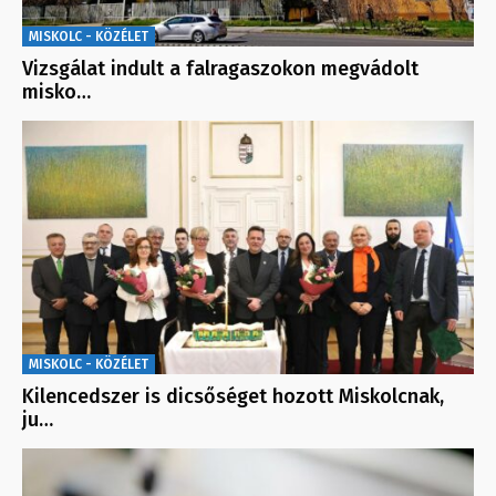
MISKOLC - KÖZÉLET
Vizsgálat indult a falragaszokon megvádolt
misko…
MISKOLC - KÖZÉLET
Kilencedszer is dicsőséget hozott Miskolcnak,
ju…