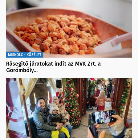
MISKOLC - KÖZÉLET
Rásegítő járatokat indít az MVK Zrt. a
Görömböly…