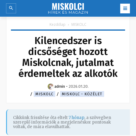
Kezdőlap
MISKOLC
Kilencedszer is
dicsőséget hozott
Miskolcnak, jutalmat
érdemeltek az alkotók
admin
-
2026.01.20.
MISKOLC
MISKOLC - KÖZÉLET
Cikkünk frissítése óta eltelt
7 hónap
, a szövegben
szereplő információk a megjelenéskor pontosak
voltak, de mára elavulhattak.